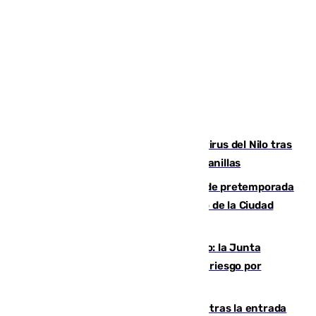
Málaga refuerza la vigilancia por el virus del Nilo tras
detectar un mosquito positivo en Campanillas
Málaga-Ceuta: cuarto compromiso de pretemporada
de los blanquiazules en busca del Trofeo de la Ciudad
Autónoma
Málaga, en alerta por el virus del Nilo: la Junta
decreta Campanillas como zona de alto riesgo por
varios casos recientes
El Gobierno registra 1.342 menores tras la entrada