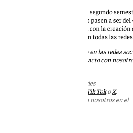
Además, desde julio y durante el segundo semest
que estos descuentos regionales pasen a ser del 
entre el Estado y la comunidad), con la creació
20 euros que podrá emplearse en todas las redes 
Descubre más noticias de 101Tv en las redes soc
Tok
o
X
. Puedes ponerte en contacto con nosotro
informativos@101tv.es
Más noticias de
101TV
en las redes
sociales:
Instagram
,
Facebook
,
Tik Tok
o
X
.
Puedes ponerte en contacto con nosotros en el
correo
informativos@101tv.es
Tags: