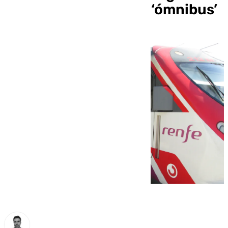
con el nuevo decreto ‘ómnibus’