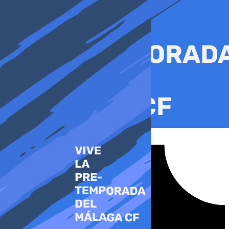
Ir
al
contenido
Tiktok