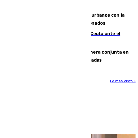
masiva del pasado 30 de julio
Cádiz despide seis «puntos negros» urbanos con la
orden de retirada para quioscos abandonados
La Armada suma cuatro buques en Ceuta ante el
aviso de un nuevo cruce el 15 de agosto
Guardia Civil y RFEF trabajan de manera conjunta en
el caso de las estafas de ventas de entradas
Lo más visto >
Más noticias
Ver más >