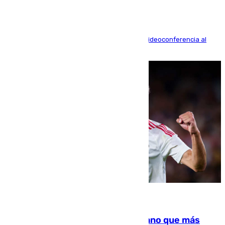
La mayoría de las comparecencias serán por videoconferencia al
residir los familiares fuera de España
07.08.2026
Juanlu Sánchez, el sexto canterano que más