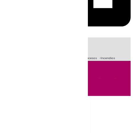
HOY
|
Fútbol
Primera División
Crisis Migratoria en Ceuta
Sucesos
Incendios
Andalucía