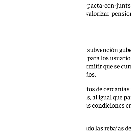
https://www.101tv.es/gobierno-pacta-con-junts
omnibus-ayudas-transporte-revalorizar-pensio
Descuentos
La noticia de la expiración de la subvención gu
público fue un jarro de agua fría para los usuari
nuevo decreto ‘ómnibus’ va a permitir que se cu
descuentos y abonos programados.
De este modo, los abonos gratuitos de cercanías
estar disponibles en las taquillas, al igual que p
trayecto. Todo ello en las mismas condiciones en
comercializando.
También se van a seguir aplicando las rebajas de