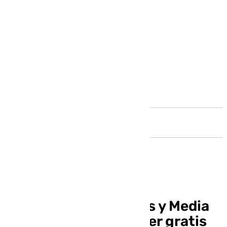
Andalucía
Autobuses, Cercanías y Media
Distancia vuelven a ser gratis