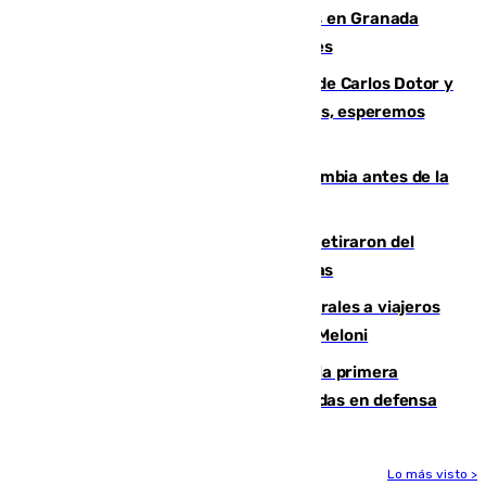
Controlado un incendio de rastrojos en Granada
junto a la autovía y al Callejón de Nogales
Juanfran Funes, sobre las lesiones de Carlos Dotor y
Fernando Calero: “Estamos preocupados, esperemos
que no sea nada”
Felipe VI refuerza los lazos con Colombia antes de la
llegada del nuevo presidente
Fernando Calero y Carlos Dotor se retiraron del
encuentro contra el Ceuta con molestias
España restablece controles temporales a viajeros
procedentes de Italia como repuesta a Meloni
El Málaga cae ante el Ceuta y suma la primera
derrota de la pretemporada dejando dudas en defensa
Lo más visto >