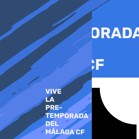
Ir
al
contenido
Tiktok