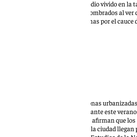
Jardín. Prueba de ello es el episodio vivido en la
de viandantes que quedaron asombrados al ver 
mamíferos paseaban a sus anchas por el cauce 
Momento en el que la
piara de jabalíes
atraviesa el río
Guadalmedina. FIRMA:
Dani Marín
El acercamiento de jabalíes a zonas urbanizadas
es la primera vez que ocurre durante este verano.
medioambientales consultados afirman que los a
presencia de estos animales en la ciudad llegan 