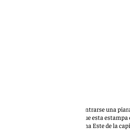
Miguel Alfonso
martes, 3 septiembre 2024, 15:58
Compartir:
Podría resultar paradójico encontrarse una piar
por la ciudad, pero lo cierto es que esta estamp
Málaga, especialmente en la zona Este de la capit