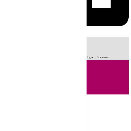
HOY
|
Fútbol
Primera División
Crisis Migratoria en Ceuta
LaLiga
Sucesos
Andalucía