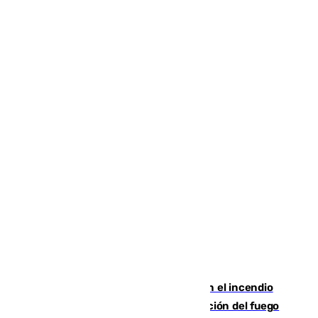
Activado el nivel 2 de emergencia en el incendio
forestal de Niebla por la compleja evolución del fuego