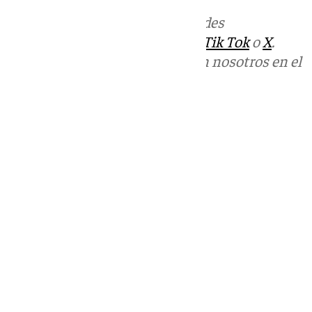
Más noticias de
101TV
en las redes
sociales:
Instagram
,
Facebook
,
Tik Tok
o
X
.
Puedes ponerte en contacto con nosotros en el
correo
informativos@101tv.es
Tags:
Últimas noticias