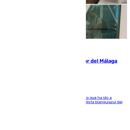
07.08.2026
Isco, la nueva mascota del jugador del Málaga
Dani Lorenzo
El centrocampista marbellí es ‘padre’ de un gato que ha ido a
recoger a Vigo y su nombre es como el exfutbolista blanquiazul del
Arroyo de la Miel