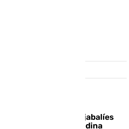
Andalucía
Avistan una piara de jabalíes
junto al río Guadalmedina