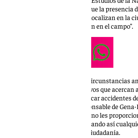
Yus, presidente del Gabinete de Estudios de la N
Ecologistas en Acción) detalla que la presencia
pobladas podría deberse a que “localizan en la c
alimentación que no encuentran en el campo”.
Asimismo, Yus estima que las circunstancias amb
sequía, son algunos de los motivos que acercan a 
existe un mayor riesgo de provocar accidentes de
beber. Ante estos casos, el responsable de Gena
importante que los ciudadanos no les proporcion
dentro de los contenedores, evitando así cualquie
animales como para la propia ciudadanía.