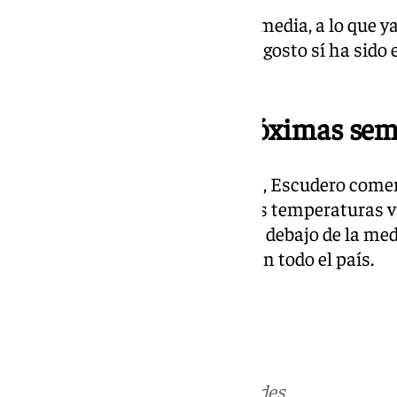
Y es que julio se mantuvo en la media, a lo que
años anteriores, mientras que agosto sí ha sido 
que se tienen registros.
Previsión para las próximas se
Según los modelos estacionales, Escudero come
para las próximas semanas. Las temperaturas va
media y las precipitaciones, por debajo de la med
protagonice el inicio del otoño en todo el país.
Más noticias de
101TV
en las redes