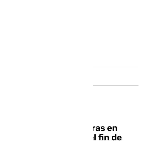
Andalucía
Bajada de temperaturas en
Málaga: así se prevé el fin de