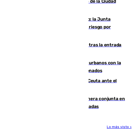
de los blanquiazules en busca del Trofeo de la Ciudad
Autónoma
Málaga, en alerta por el virus del Nilo: la Junta
decreta Campanillas como zona de alto riesgo por
varios casos recientes
El Gobierno registra 1.342 menores tras la entrada
masiva del pasado 30 de julio
Cádiz despide seis «puntos negros» urbanos con la
orden de retirada para quioscos abandonados
La Armada suma cuatro buques en Ceuta ante el
aviso de un nuevo cruce el 15 de agosto
Guardia Civil y RFEF trabajan de manera conjunta en
el caso de las estafas de ventas de entradas
Lo más visto >