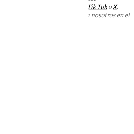
sociales:
Instagram
,
Facebook
,
Tik Tok
o
X
.
Puedes ponerte en contacto con nosotros en el
correo
informativos@101tv.es
Tags:
Últimas noticias