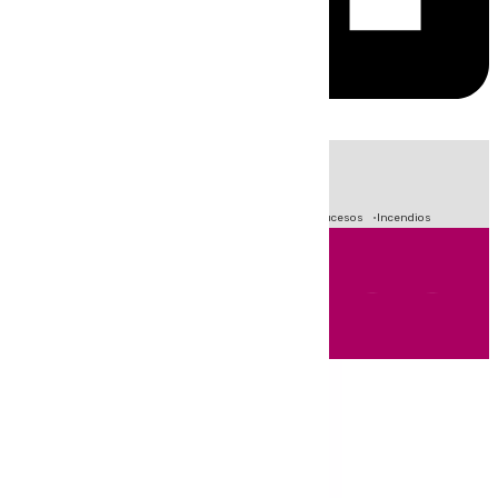
HOY
|
Fútbol
Primera División
Crisis Migratoria en Ceuta
Sucesos
Incendios
Andalucía