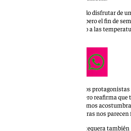
Ya desde el lunes 9 hemos podido disfrutar de 
que han rondado los 25 grados, pero el fin de sem
a dar aún más respiro en cuanto a las temperatu
paulatinamente.
El viento y la nubosidad serán los protagonistas 
capital malagueña, pero Escudero reafirma que t
otoño meteorológico real. «Estamos acostumbrad
eso, comenta, «estas temperaturas nos parecen f
En las comarcas de Ronda y Antequera también 