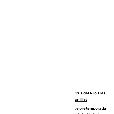
Málaga refuerza la vigilancia por el virus del Nilo tras
detectar un mosquito positivo en Campanillas
Málaga-Ceuta: cuarto compromiso de pretemporada