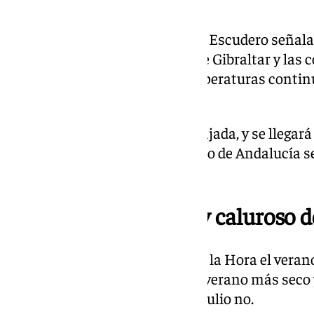
En cuanto a la región andaluza, Escudero señala 
estar presente en el Estrecho de Gibraltar y las
y Almería. Por su parte, las temperaturas conti
provincias de Andalucía.
En Granada se notará más la bajada, y se llegará
30 grados de máxima. En el resto de Andalucía 
a 20 grados de mínima.
¿El verano más seco y caluroso de
Escudero ha analizado en Llegó la Hora el verano
pregunta de si hemos tenido el verano más seco y
una respuesta clara: Agosto sí, julio no.