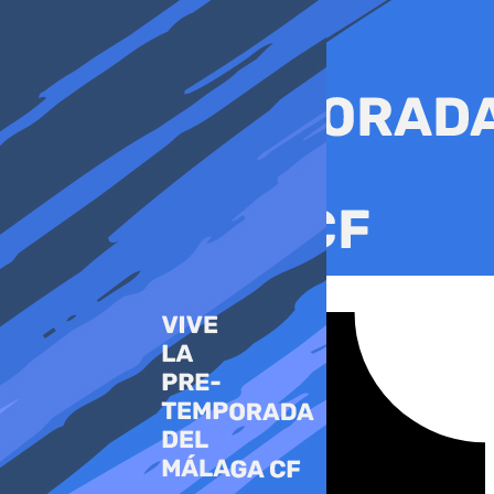
Ir
al
contenido
Tiktok