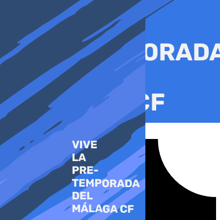
Ir
al
contenido
Tiktok