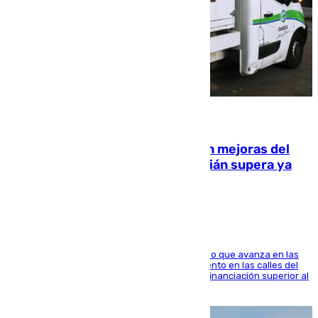
08.08.2026
La inversión del Ayuntamiento en mejoras del
entorno del Prado de San Sebastián supera ya
1.600.000 euros
El consistorio, a través de Emasesa, ha indicado que avanza en las
obras de renovación de las redes de saneamiento en las calles del
entorno del Prado, contando la zona con una financiación superior al
millón y medio de euros