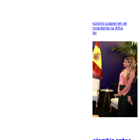
El futbolista de Foios asume el cargo tras su decisivo papel en el
Mundial y el Consell anuncia que propondrá concederle la Alta
Distinción de la Generalitat junto a Álex Grimaldo
07.08.2026