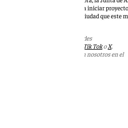
locales valorarán los daños para iniciar proyect
retomar la normalidad en una ciudad que este mi
mucha tensión.
Más noticias de
101TV
en las redes
sociales:
Instagram
,
Facebook
,
Tik Tok
o
X
.
Puedes ponerte en contacto con nosotros en el
correo
informativos@101tv.es
Tags:
Últimas noticias