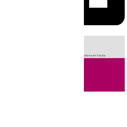
HOY
|
Fútbol
LaLiga
Sucesos
Primera División
Crisis Migratoria en Ceuta
Andalucía