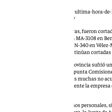
https://www.101tv.es/directo-y-ultima-hora-de
activa-alerta-roja-por-lluvias-2/
En lo que respecta a las carreteras, fueron corta
Málaga, la A-7205 en Arenas y la MA-3108 en Be
reabiertas al tráfico. Además, la N-340 en Vélez
y Torrox y la A-7278 en Teba continúan cortada
La actividad económica en la provincia sufrió un
reducida a un 30 o 40%, según apunta Comision
optaron por el teletrabajo y otras muchas no ac
que en otros casos fue directamente la empresa q
la alerta roja.
Aunque no han trascendido daños personales, sí
económicos en la provincia. Ahora, la Junta de 