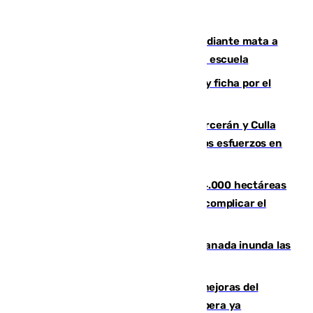
Desastre en Tailandia: un joven estudiante mata a
tiros a sus abuelo y a profesores en una escuela
Luca Zidane rompe con el Granada y ficha por el
Leganés
Incendios de Castellón: Sierra Engarcerán y Culla
evolucionan positivamente y centran los esfuerzos en
Tírig
El incendio de Niebla ya supera las 4.000 hectáreas
afectadas y "se espera que se vuelva a complicar el
fuego"
Una tormenta en la provincia de Granada inunda las
calles de Puebla de Don Fadrique
La inversión del Ayuntamiento en mejoras del
entorno del Prado de San Sebastián supera ya