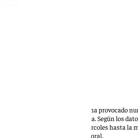
Miguel Alfonso
jueves, 14 noviembre 2024, 14:11
Compartir:
El paso de la DANA por Málaga ha provocado nu
diferentes puntos de la provincia. Según los dat
112
, desde la madrugada del miércoles hasta la 
atendido 927 avisos por el temporal.