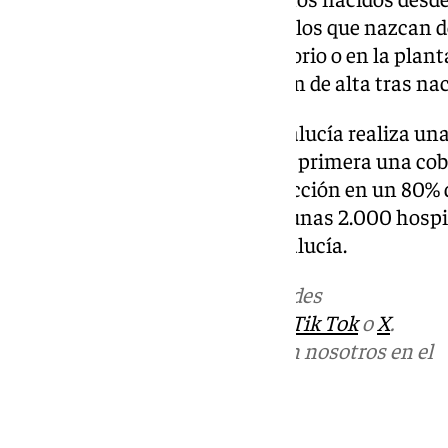
administrará la vacuna a todos los que nazcan de
marzo directamente en el paritorio o en la plant
hospitales antes de que se vayan de alta tras nac
Esta es la segunda vez que Andalucía realiza 
frente al VRS, lográndose con la primera una cob
según datos de la Junta, la reducción en un 80% 
bronquiolitis y que se evitasen unas 2.000 hospi
en menores de 6 meses en Andalucía.
Más noticias de
101TV
en las redes
sociales:
Instagram
,
Facebook
,
Tik Tok
o
X
.
Puedes ponerte en contacto con nosotros en el
correo
informativos@101tv.es
Tags: