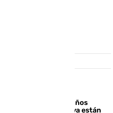
Andalucía
Casi la mitad de los niños
lactantes de Málaga ya están