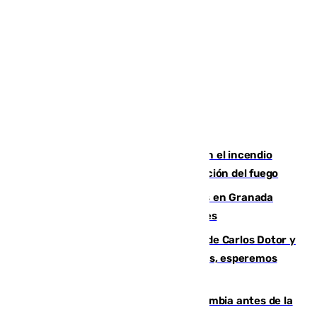
Activado el nivel 2 de emergencia en el incendio
forestal de Niebla por la compleja evolución del fuego
Controlado un incendio de rastrojos en Granada
junto a la autovía y al Callejón de Nogales
Juanfran Funes, sobre las lesiones de Carlos Dotor y
Fernando Calero: “Estamos preocupados, esperemos
que no sea nada”
Felipe VI refuerza los lazos con Colombia antes de la