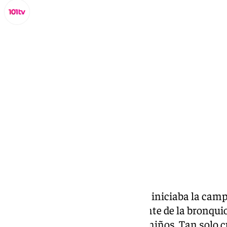
Miguel Alfonso
viernes, 27 septiembre 2024, 13:17
Compartir:
A comienzos de esta semana se iniciaba la campa
Sincitial (VRS), principal causante de la bronquiol
enfermedades respiratorias en niños. Tan solo c