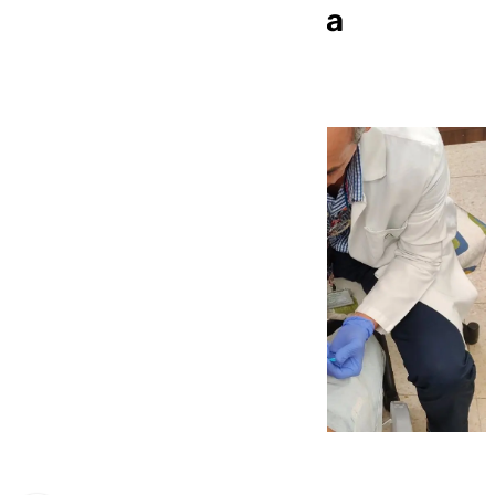
inmunizados contra la
bronquiolitis