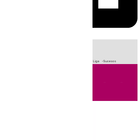
HOY
|
Fútbol
Primera División
Crisis Migratoria en Ceuta
LaLiga
Sucesos
Andalucía