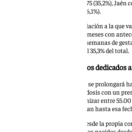
con 1.093 (35%), Almería con 1.075 (35,2%), Jaén 
Huelva con 576 inmunizados (36,1%).
Asimismo, del grupo 2 de la población a la que v
conformada por menores de 12 meses con ante
decir, nacidos con menos de 35 semanas de ge
521 niños, lo que se traduce en el 35,3% del total.
Cerca de 16 millones de euros dedicados 
Para la campaña de 2024 —que se prolongará has
año— se han adquirido 73.000 dosis con un pres
euros, con el que se prevé inmunizar entre 55.0
los nacimientos que se produzcan hasta esa fec
Además, como bien informan desde la propia con
en los centros de salud a los niños nacidos desde e