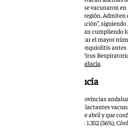
concretamente este miércoles, se vacunaron en 
diferentes centro de salud de la región. Admiten 
“un ritmo muy alto de inmunización”, siguiendo la
campaña del año anterior. “Se van cumpliendo l
sumamente importante, alcanzar el mayor núme
meses protegidos frente a la bronquiolitis antes de
la circulación de virus como el Virus Respiratori
advierten desde la
Junta de Andalucía
.
Vacunados en Andalucía
En lo que respecta al resto de provincias andaluz
buen ritmo de Málaga con 2.914 lactantes vacun
menores nacidos a partir del 1 de abril y que co
campaña—, le siguen Cádiz con 1.352 (36%), Córd