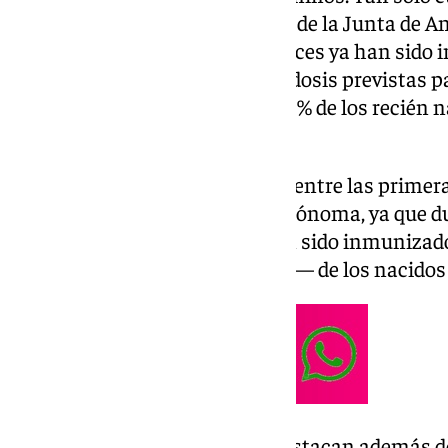
Consejería de Salud y Consumo
de la Junta de A
total de 11.682 lactantes andaluces ya han sido 
lo que supone que el 16% de las dosis previstas 
administradas y que más del 40% de los recién 
ya están protegidos.
Por provincias, Málaga se sitúa entre las primer
vacunados de la comunidad autónoma, ya que du
sido 2.392 lactantes los que han sido inmunizado
decir, cerca de la mitad —43,9%— de los nacidos d
Desde la Consejería de Salud destacan además de