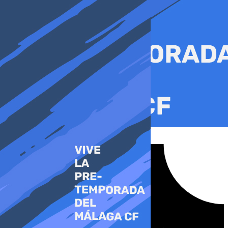
Ir
al
contenido
Tiktok