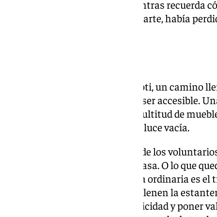
cuerpo se erizan. Todo ello, mientras recuerda
siendo pequeña, por lo que, en parte, había perdi
ciudadanía.
Acceso a la vivienda
Para acceder a la vivienda de Cloti, un camino lle
después de varias semanas sin ser accesible. Una 
camino sigue guiado por una multitud de mueble
apilados junto a su casa, que ya luce vacía.
Hasta ahora, ha sido el trabajo de los voluntarios
menos, haya podido entrar en casa. O lo que queda
echa en falta más allá de su vida ordinaria es el 
necesito macarrones o que me llenen la estantería
lleno de barro, cambiar la electricidad y poner va