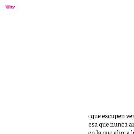
Lynx Devs
lunes, 11 noviembre 2024, 18:07
Compartir:
Tiene una mirada firme. De esas que escupen ve
de su casa solo brota lodo. Confiesa que nunca a
humanidad. Nunca de la forma en la que ahora 