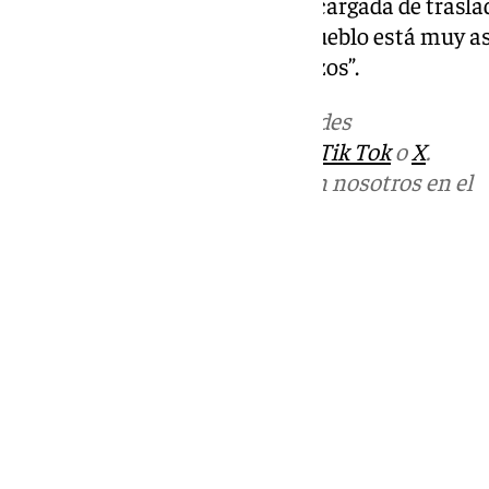
que “hace falta una persona encargada de trasl
pueden pedir ayuda, ya que el pueblo está muy a
voluntarios están hechos pedazos”.
Más noticias de
101TV
en las redes
sociales:
Instagram
,
Facebook
,
Tik Tok
o
X
.
Puedes ponerte en contacto con nosotros en el
correo
informativos@101tv.es
Tags:
Últimas noticias