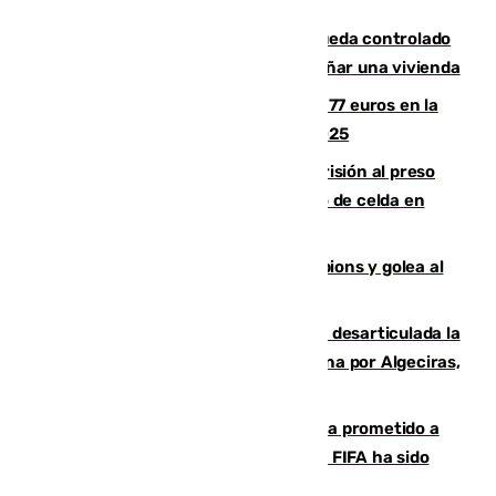
El incendio forestal de San Roque queda controlado
tras obligar a evacuar a 19 familias y dañar una vivienda
Los malagueños gastarán de media 77 euros en la
Feria de Málaga 2026, menos que en 2025
El Supremo ratifica los 17 años de prisión al preso
que mató estrangulado a su compañero de celda en
Morón
El Betis supera el examen de Champions y golea al
Arsenal en Dublín (1-3)
Golpe internacional al narcotráfico: desarticulada la
red que introdujo 21 toneladas de cocaína por Algeciras,
Málaga y Valencia
El Gobierno niega que Infantino haya prometido a
Marruecos la final del Mundial 2030: "La FIFA ha sido
tajante"