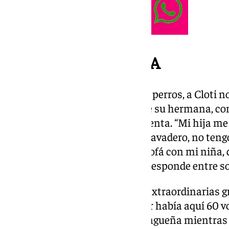
Los azotes de la DANA
Con una hija de diez años y seis perros, a Cloti 
trasponer toda su vida a casa de su hermana, co
han podido sobrevivir a la tormenta. “Mi hija me 
perros están encerrados en un lavadero, no teng
aquí, echo el día, duermo en el sofá con mi niña
nos vamos y no sé qué decirle”, responde entre s
Asegura que está viendo cosas extraordinarias gr
desgracia que ha sucedido. “Ayer había aquí 60 v
cuente es poco”, asegura la malagueña mientras 