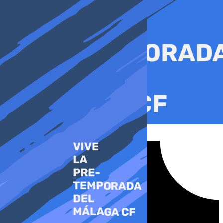
Ir
al
contenido
Tiktok