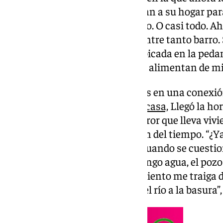
mareas de voluntarios se acercan a su hogar para
Cloti de Luque lo ha perdido todo. O casi todo. A
paciencia y algo de esperanza entre tanto barro. 
paso de la
DANA
por su casa, ubicada en la peda
autovía en
Cártama
, sus ojos se alimentan de m
Lo ha contado este mismo lunes en una conexión
ruinas con el programa de esta
casa,
Llegó la ho
aprovechado para relatar el horror que lleva vi
aunque ella ha perdido la noción del tiempo. “¿Ya
vivo?”, pregunta la malagueña cuando se cuesti
en su casa. “Ahora mismo no tengo agua, el pozo 
queda esperar a que el ayuntamiento me traiga 
tirar mi vida y todo lo que trajo el río a la basura”