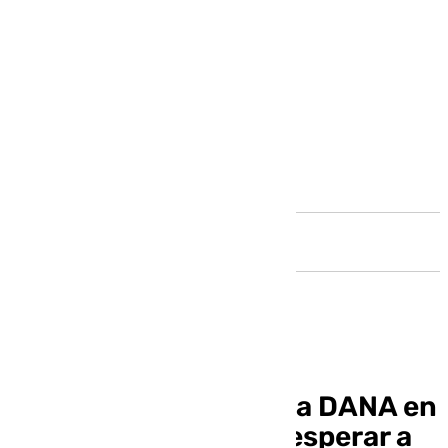
Andalucía
Cloti, tras el paso de la DANA en
Cártama: “Me queda esperar a