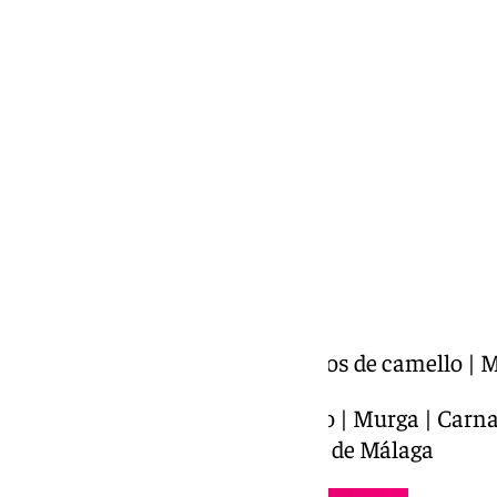
Miguel Alfonso
domingo, 16 febrero 2025, 12:30
Compartir:
COACMLG | Este año cambiamos de camello | 
Este año cambiamos de camello | Murga | Carnav
desde el teatro ESAD | Carnaval de Málaga