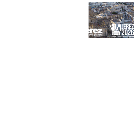
Portada
Andalucía
Sevilla
Málaga
Granada
España
Internacional
Economía
Sociedad