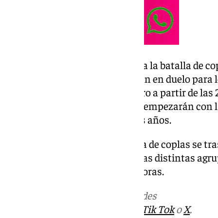
Del 8 al al 14 de febrero: Empieza la batalla de c
agrupaciones de canto se batirán en duelo para lo
empezarán el sábado 8 de febrero a partir de las
Arte Dramático. Funciones que empezarán con l
como es habitual en los últimos años.
Del 16 al 19 de febrero: La batalla de coplas se tr
Arrancan las semifinales para las distintas agr
el corte. Comenzarán a las 20 horas.
Más noticias de
101TV
en las redes
sociales:
Instagram
,
Facebook
,
Tik Tok
o
X
.