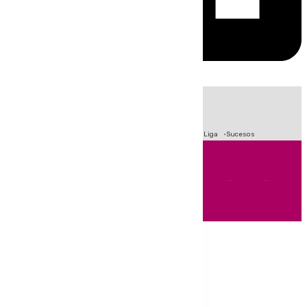
HOY
|
Fútbol
Primera División
Crisis Migratoria en Ceuta
LaLiga
Sucesos
Andalucía