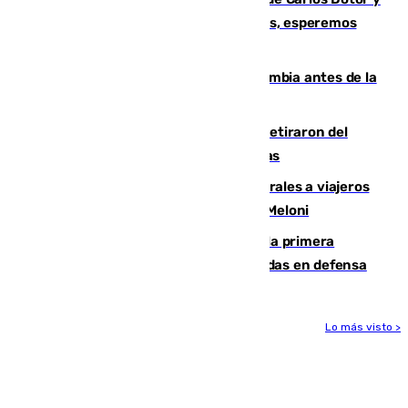
Fernando Calero: “Estamos preocupados, esperemos
que no sea nada”
Felipe VI refuerza los lazos con Colombia antes de la
llegada del nuevo presidente
Fernando Calero y Carlos Dotor se retiraron del
encuentro contra el Ceuta con molestias
España restablece controles temporales a viajeros
procedentes de Italia como repuesta a Meloni
El Málaga cae ante el Ceuta y suma la primera
derrota de la pretemporada dejando dudas en defensa
Lo más visto >
Más noticias