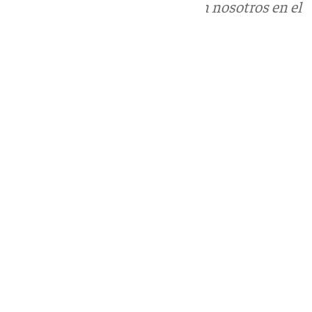
Puedes ponerte en contacto con nosotros en el
correo
informativos@101tv.es
Tags:
Últimas noticias