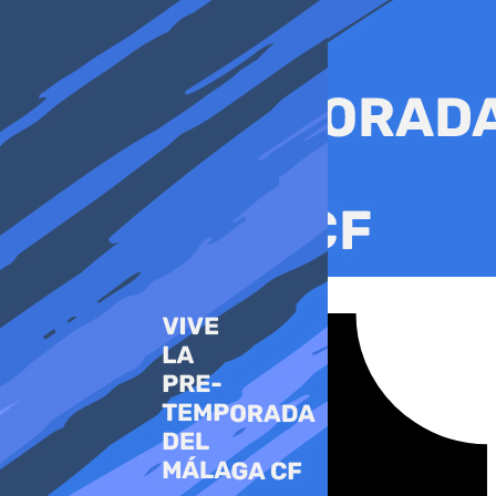
Ir
al
contenido
Tiktok