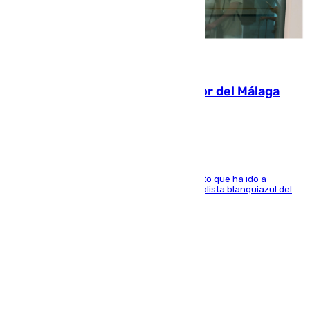
07.08.2026
Isco, la nueva mascota del jugador del Málaga
Dani Lorenzo
El centrocampista marbellí es ‘padre’ de un gato que ha ido a
recoger a Vigo y su nombre es como el exfutbolista blanquiazul del
Arroyo de la Miel