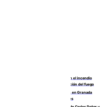
Activado el nivel 2 de emergencia en el incendio
forestal de Niebla por la compleja evolución del fuego
Controlado un incendio de rastrojos en Granada
junto a la autovía y al Callejón de Nogales
Juanfran Funes, sobre las lesiones de Carlos Dotor y