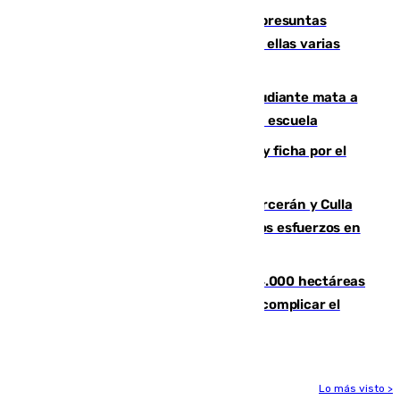
Un juzgado de Ceuta investiga seis presuntas
agresiones sexuales a migrantes, entre ellas varias
menores
Desastre en Tailandia: un joven estudiante mata a
tiros a sus abuelo y a profesores en una escuela
Luca Zidane rompe con el Granada y ficha por el
Leganés
Incendios de Castellón: Sierra Engarcerán y Culla
evolucionan positivamente y centran los esfuerzos en
Tírig
El incendio de Niebla ya supera las 4.000 hectáreas
afectadas y "se espera que se vuelva a complicar el
fuego"
Lo más visto >