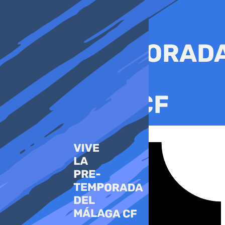
Ir
al
contenido
Tiktok