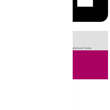
HOY
|
Fútbol
Sucesos
LaLiga
Primera División
Crisis Migratoria en Ceuta
Andalucía