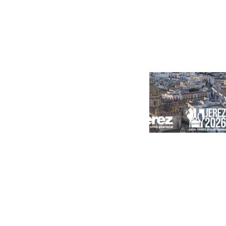
Portada
Andalucía
Sevilla
Málaga
Granada