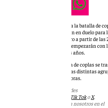
Del 8 al al 14 de febrero: Empieza la batalla de c
agrupaciones de canto se batirán en duelo para lo
empezarán el sábado 8 de febrero a partir de las
Arte Dramático. Funciones que empezarán con l
como es habitual en los últimos años.
Del 16 al 19 de febrero: La batalla de coplas se tr
Arrancan las semifinales para las distintas agr
el corte. Comenzarán a las 20 horas.
Más noticias de
101TV
en las redes
sociales:
Instagram
,
Facebook
,
Tik Tok
o
X
.
Puedes ponerte en contacto con nosotros en el