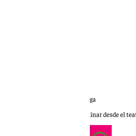
Miguel Alfonso
lunes, 10 febrero 2025, 01:37
Compartir:
COACMLG | Fuerte y flojo | Murga
Fuerte y flojo | Murga | II Preliminar desde el t