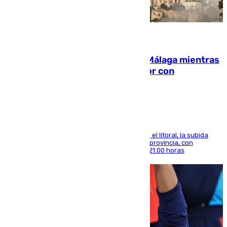
08.08.2026
El taró tiñe de niebla la costa de Málaga mientras
el calor se concentra en el interior con
Antequera en aviso amarillo
Mientras se alivia la sensación de bochorno en el litoral, la subida
térmica se notará sobre todo en el norte de la provincia, con
máximas que rozarán los 38 grados hasta las 21.00 horas