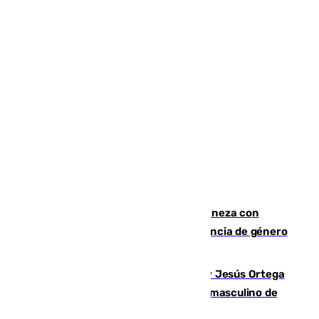
Retiene a su mujer en su casa y ameneza con
quemar la vivienda: nuevo caso de violencia de género
en Málaga
Dos sevillanos de oro: Manuel Cruz y Jesús Ortega
ganan el campeonato del mundo sub19 masculino de
remo