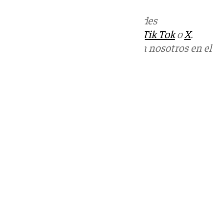
Más noticias de
101TV
en las redes
sociales:
Instagram
,
Facebook
,
Tik Tok
o
X
.
Puedes ponerte en contacto con nosotros en el
correo
informativos@101tv.es
Tags:
Últimas noticias