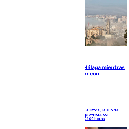
08.08.2026
El taró tiñe de niebla la costa de Málaga mientras
el calor se concentra en el interior con
Antequera en aviso amarillo
Mientras se alivia la sensación de bochorno en el litoral, la subida
térmica se notará sobre todo en el norte de la provincia, con
máximas que rozarán los 38 grados hasta las 21.00 horas