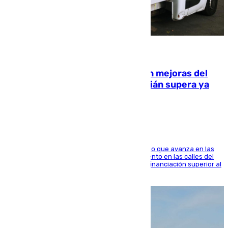
08.08.2026
La inversión del Ayuntamiento en mejoras del
entorno del Prado de San Sebastián supera ya
1.600.000 euros
El consistorio, a través de Emasesa, ha indicado que avanza en las
obras de renovación de las redes de saneamiento en las calles del
entorno del Prado, contando la zona con una financiación superior al
millón y medio de euros