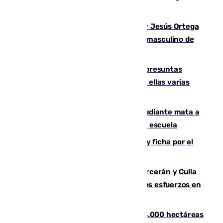
en Málaga
Dos sevillanos de oro: Manuel Cruz y Jesús Ortega
ganan el campeonato del mundo sub19 masculino de
remo
Un juzgado de Ceuta investiga seis presuntas
agresiones sexuales a migrantes, entre ellas varias
menores
Desastre en Tailandia: un joven estudiante mata a
tiros a sus abuelo y a profesores en una escuela
Luca Zidane rompe con el Granada y ficha por el
Leganés
Incendios de Castellón: Sierra Engarcerán y Culla
evolucionan positivamente y centran los esfuerzos en
Tírig
El incendio de Niebla ya supera las 4.000 hectáreas