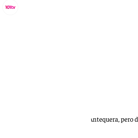
Miguel Alfonso
jueves, 20 febrero 2025, 01:23
Compartir:
COACMLG | Los que vienen de Antequera, pero de o
Semifinal carnaval de Málaga