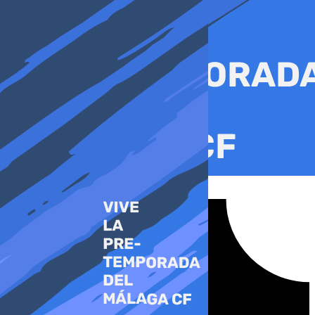
Ir
al
contenido
Tiktok