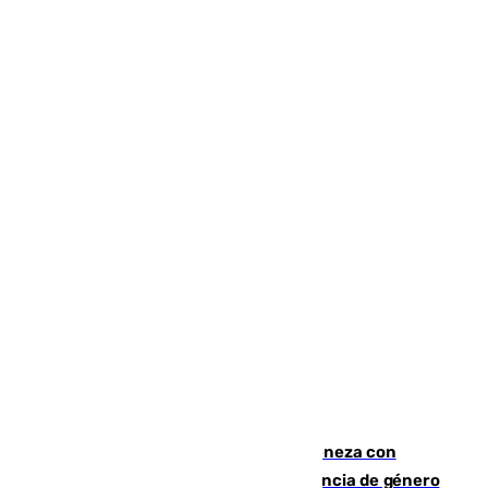
Retiene a su mujer en su casa y ameneza con
quemar la vivienda: nuevo caso de violencia de género