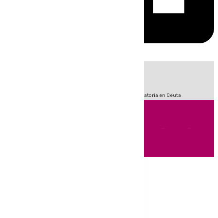
HOY
|
Fútbol
Sucesos
LaLiga
Primera División
Crisis Migratoria en Ceuta
Andalucía