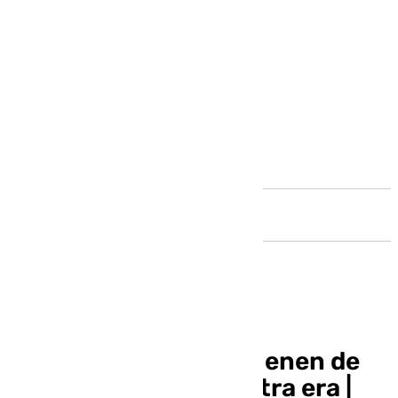
Andalucía
COACMLG | Los que vienen de
Antequera, pero de otra era |