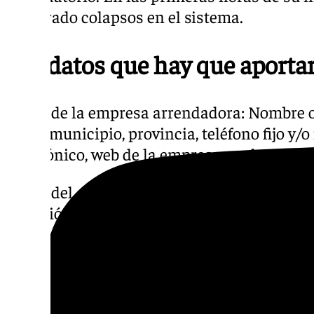
registrado colapsos en el sistema.
Los datos que hay que aporta
Datos de la empresa arrendadora: Nombre o r
o NIF, municipio, provincia, teléfono fijo y/o
electrónico, web de la empresa y url para ide
Datos del establecimiento: Tipo de estable
dirección completa, código postal, localidad
Datos de los viajeros: Nombre completo, s
identidad, tipo de documento (DNI, pasaport
de nacimiento, lugar de residencia habitual
localidad y país), teléfono fijo y móvil, corr