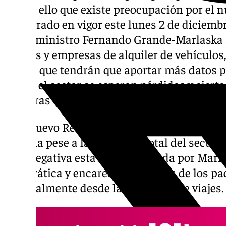
Es por ello que existe preocupación por el n
ha entrado en vigor este lunes 2 de diciem
por el ministro Fernando Grande-Marlaska a
hoteles y empresas de alquiler de vehículos
físicas que tendrán que aportar más datos 
Desde el sector se esperan pérdidas y cierta
primeras horas desde su implantación ya ha
Este nuevo Real Decreto 993/2021 del Minist
marcha pese a la oposición total del sector 
muy negativa esta ley implantada por Marl
burocrática y encarece los precios de los paq
especialmente desde las agencias de viajes.