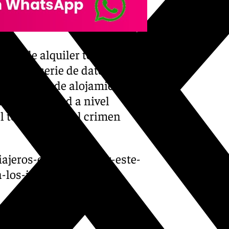
oches de alquiler tendrán que
ior una serie de datos a los
o otro tipo de alojamientos y
r la seguridad a nivel
l terrorismo y el crimen
iajeros-entra-en-vigor-este-
-los-incumplidores/