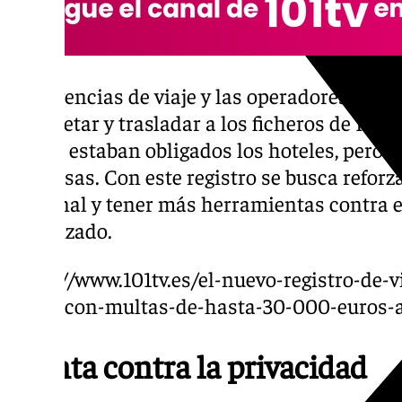
Las agencias de viaje y las operadores de c
completar y trasladar a los ficheros de Inter
que ya estaban obligados los hoteles, pero n
empresas. Con este registro se busca reforza
nacional y tener más herramientas contra e
organizado.
https://www.101tv.es/el-nuevo-registro-de-v
lunes-con-multas-de-hasta-30-000-euros-a
Atenta contra la privacidad