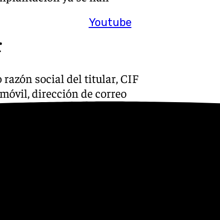
Youtube
r
azón social del titular, CIF
 móvil, dirección de correo
ntificar el anuncio.
cimiento, denominación,
 y provincia.
exo, número de documento de
e, TIE), nacionalidad, fecha
 (dirección completa,
eo electrónico, número de