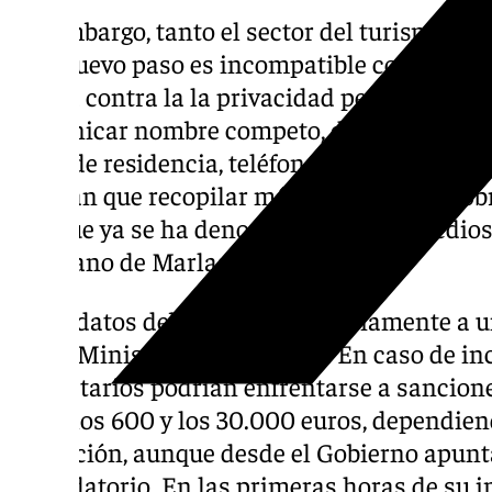
Sin embargo, tanto el sector del turismo co
este nuevo paso es incompatible con las ley
atenta contra la la privacidad personal. Los
comunicar nombre competo, documento de i
lugar de residencia, teléfono y correo elec
tendrán que recopilar más información sobr
ello que ya se ha denominado en los medios 
Hermano de Marlaska’.
Estos datos deben enviarse diariamente a 
por el Ministerio del Interior. En caso de i
propietarios podrían enfrentarse a sancio
entre los 600 y los 30.000 euros, dependien
infracción, aunque desde el Gobierno apunt
recaudatorio. En las primeras horas de su 