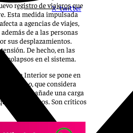
uevo r
egistro de viajeros
que
X-twitter
bre. Esta medida impulsada
fecta a agencias de viajes,
, además de a las personas
por sus desplazamientos.
 tensión. De hecho, en las
y colapsos en el sistema.
erio de Interior se pone en
del turismo, que considera
aska porque añade una carga
uetes turísticos. Son críticos