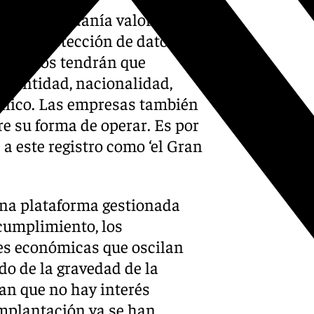
mo la ciudadanía valora que
es de protección de datos y
 viajeros tendrán que
dentidad, nacionalidad,
trónico. Las empresas también
e su forma de operar. Es por
a este registro como ‘el Gran
una plataforma gestionada
ncumplimiento, los
nes económicas que oscilan
do de la gravedad de la
an que no hay interés
implantación ya se han