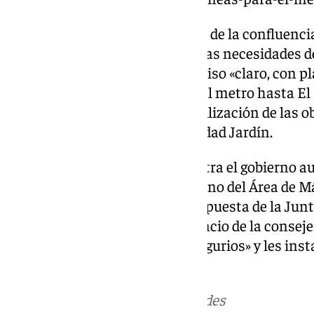
Es por ello que la representante de la confluenci
Partido Popular que satisfaga «las necesidades 
Málaga», así como un compromiso «claro, con pl
suficientes para la extensión del metro hasta El 
distrito de Campanillas» y la agilización de las 
Civil y su ampliación hasta Ciudad Jardín.
A su vez, Morillas arremete contra el gobierno a
Plan de Transporte Metropolitano del Área de Má
último año y medio la única respuesta de la Junt
estudio», por lo que tilda el anuncio de la consej
confirmación de sus «peores augurios» y les ins
obra».
Más noticias de
101TV
en las redes