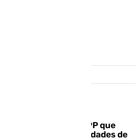
Andalucía
Con Málaga exige al PP que
satisfaga «las necesidades de