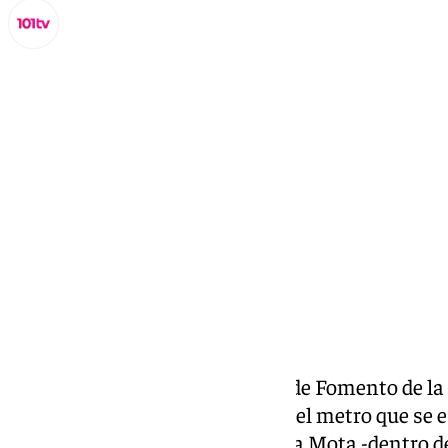
Miguel Alfonso
jueves, 5 septiembre 2024, 18:43
Compartir:
Si en el día de ayer la consejera de Fomento de l
visitaba el avance de las obras del metro que se
de calle Hilera y Armengual de la Mota -dentro d