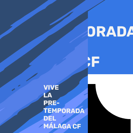
Ir
al
contenido
Tiktok