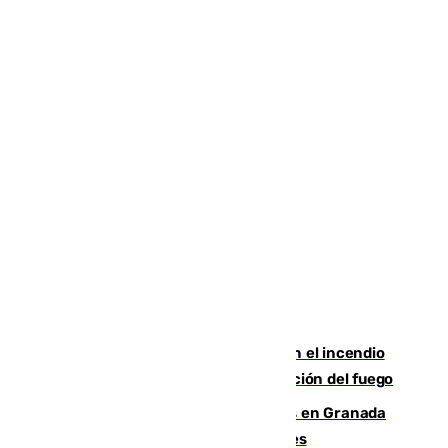
Activado el nivel 2 de emergencia en el incendio
forestal de Niebla por la compleja evolución del fuego
Controlado un incendio de rastrojos en Granada
junto a la autovía y al Callejón de Nogales