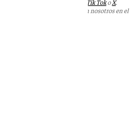
sociales:
Instagram
,
Facebook
,
Tik Tok
o
X
.
Puedes ponerte en contacto con nosotros en el
correo
informativos@101tv.es
Tags:
Últimas noticias