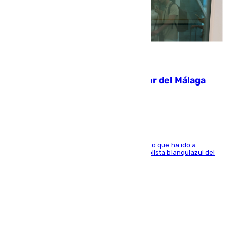
07.08.2026
Isco, la nueva mascota del jugador del Málaga
Dani Lorenzo
El centrocampista marbellí es ‘padre’ de un gato que ha ido a
recoger a Vigo y su nombre es como el exfutbolista blanquiazul del
Arroyo de la Miel