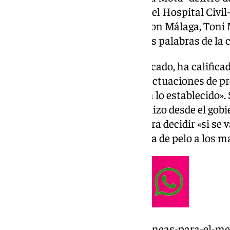
ampliar la actual Línea 2 hasta el Hospital Civil-,
portavoz del grupo municipal Con Málaga, Toni M
mostrar su descontento ante las palabras de la 
Morillas, a través de un comunicado, ha califica
de Díaz, que aseguraba que las actuaciones de p
Civil estaban avanzando «según lo establecido». 
Con Málaga, el anuncio que se hizo desde el gob
encargo de diversos estudios para decidir «si se v
trazo del metro es una tomadura de pelo a los 
https://www.101tv.es/nuevas-lineas-para-el-m