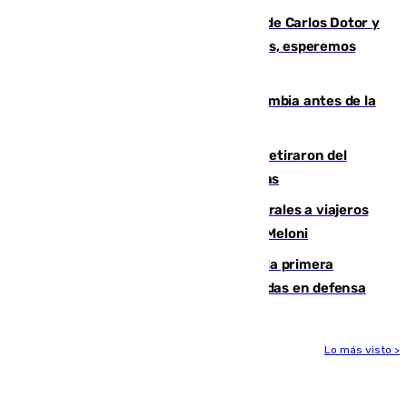
Juanfran Funes, sobre las lesiones de Carlos Dotor y
Fernando Calero: “Estamos preocupados, esperemos
que no sea nada”
Felipe VI refuerza los lazos con Colombia antes de la
llegada del nuevo presidente
Fernando Calero y Carlos Dotor se retiraron del
encuentro contra el Ceuta con molestias
España restablece controles temporales a viajeros
procedentes de Italia como repuesta a Meloni
El Málaga cae ante el Ceuta y suma la primera
derrota de la pretemporada dejando dudas en defensa
Lo más visto >
Más noticias