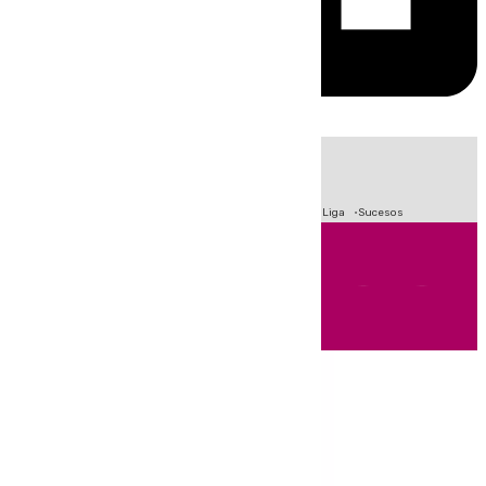
HOY
|
Fútbol
Primera División
Crisis Migratoria en Ceuta
LaLiga
Sucesos
Andalucía