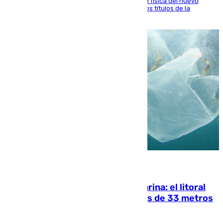
El atacante malagueño destaca la preparación física del nuevo
cuerpo técnico y fija como meta pelear todos los títulos de la
temporada
05.08.2026
Julio supera a junio en basura marina: el litoral
occidental malagueño recoge más de 33 metros
cúbicos de residuos