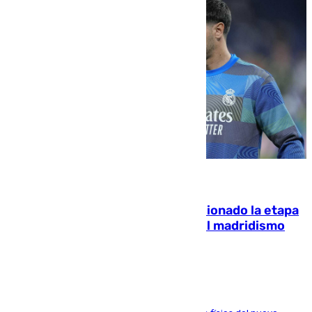
06.08.2026
El malagueño Brahim afronta ilusionado la etapa
con Mourinho y considera que «el madridismo
está contento con mi fútbol»