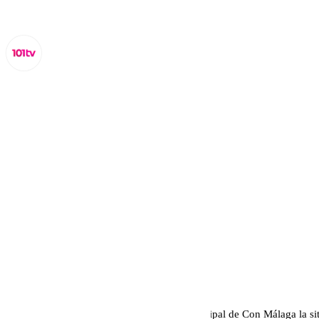
Miguel Alfonso
miércoles, 11 septiembre 2024, 15:50
Compartir:
Descontrol. Así definen desde el grupo municipal de Con Málaga la sit