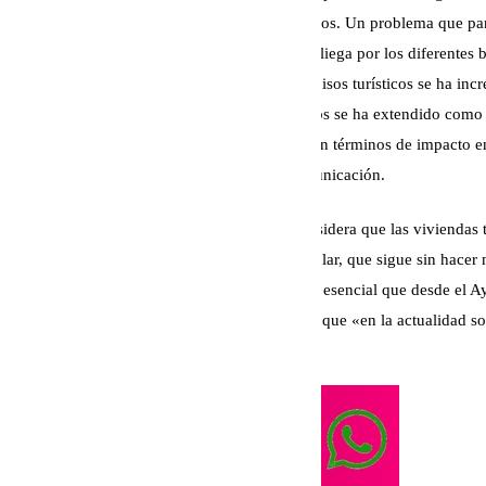
incremento y la expansión de los pisos turísticos. Un problema que p
allá de las torres de Martiricos, ya que se despliega por los diferentes 
barrios de la ciudad en los que el número de pisos turísticos se ha in
Vemos como el problema de los pisos turísticos se ha extendido como 
barrios de la ciudad, con lo que esto implica en términos de impacto e
manifestado Morillas ante los medios de comunicación.
La portavoz de la coalición de izquierdas considera que las viviendas
todo el mundo admite «menos el Partido Popular, que sigue sin hacer
Es por ello que desde Con Málaga consideran esencial que desde el Ay
ponga en marcha un plan de inspecciones, ya que «en la actualidad sol
de Málaga», explicaba Morillas.