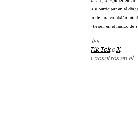
Asimismo, la edil sostiene que otras medidas pasan por «poner en en 
para que los vecinos puedan aportar soluciones y participar en el dia
colaboración institucional, mediante la creación de una comisión inter
asuman y coordinen las responsabilidades que tienen en el marco de 
Más noticias de
101TV
en las redes
sociales:
Instagram
,
Facebook
,
Tik Tok
o
X
.
Puedes ponerte en contacto con nosotros en el
correo
informativos@101tv.es
Tags:
Últimas noticias