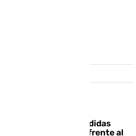
Andalucía
Con Málaga exige medidas
urgentes para hacer frente al