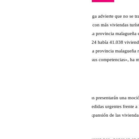
A su vez, la máxima responsable de Con Málaga advierte que no se tra
que como bien detalla, de los diez municipios con más viviendas turíst
Marbella y Mijas- se sitúan en la provincia. «La provincia malagueña e
España y de toda Andalucía. En febrero de 2024 había 41.038 viviendas
en Andalucía. La gravedad de la situación en la provincia malagueña 
de todas las administraciones en el ámbito de sus competencias», ha m
Medidas urgentes
Es por ello que desde la coalición de izquierdas presentarán una moc
Movilidad y Seguridad, en la que exigirán «medidas urgentes frente a 
ayuden a «frenar la escalada de precios y la expansión de las viviendas
precisado.