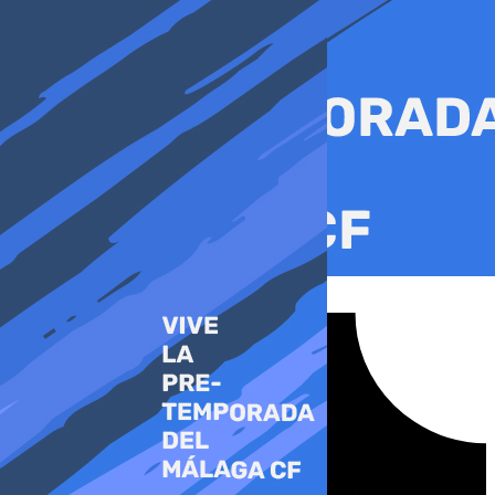
Ir
al
contenido
Tiktok