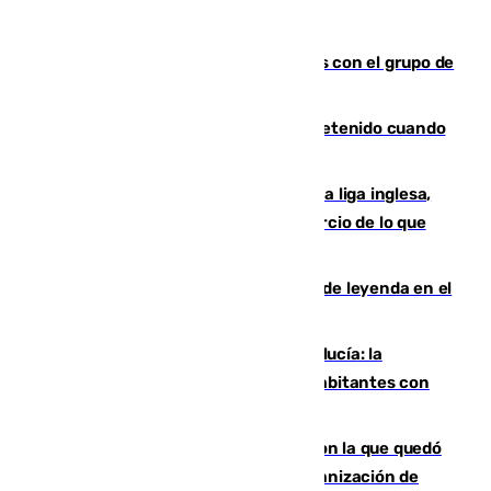
Juanpe vuelve a los entrenamientos con el grupo de
manera progresiva
Mata a su expareja en Murcia y es detenido cuando
huía hacia Granada
El Boreham Wood, equipo de la quinta liga inglesa,
rechaza una oferta equivalente a un tercio de lo que
vale el club por un jugador
La familia Hernangómez: un legado de leyenda en el
mundo del baloncesto
Nuevo récord de población en Andalucía: la
comunidad supera los 8,7 millones de habitantes con
una alta tasa de extranjeros
Agrede sexualmente a una mujer con la que quedó
por Instagram: dos años prisión e indemnización de