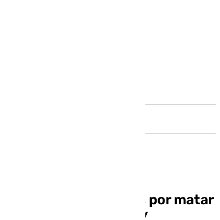
Andalucía
Condenado a 27 años por matar
a su madre adoptiva y