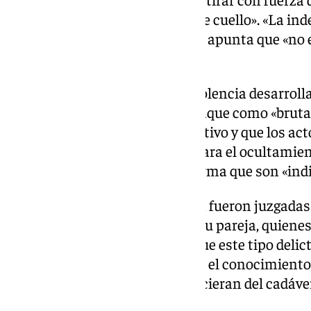
amordazada y tenía alrededor de cuello». «La ind
fue total», dice la sentencia, que apunta que «no 
agresores.
Incide la Sala en «la excesiva violencia desarroll
investigadores calificaron el ataque como «bruta
acreditado que el robo fue el motivo y que los a
«excedieron de los necesarios para el ocultamien
de respeto de tal entidad», de forma que son «ind
En este procedimiento también fueron juzgadas
mujeres, la madre del menor y su pareja, quiene
en la sentencia, al considerar que este tipo delic
aporte causal, de modo que solo el conocimiento 
el mero consejo de que se deshicieran del cadáver
tipo penal».