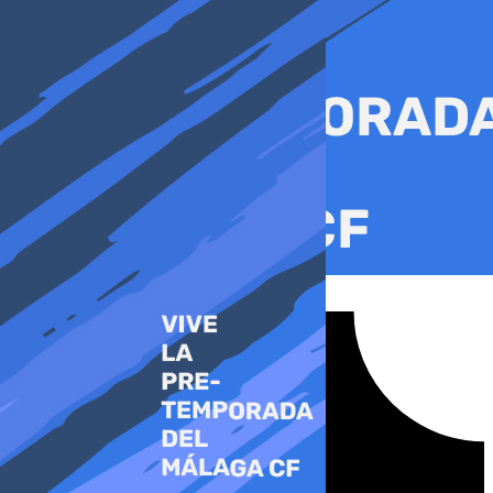
Ir
al
contenido
Tiktok