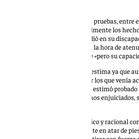
hijo de la víctima.
El jurado se ha basado en varias pruebas, entre e
acusado, que reconoció esencialmente los hech
tomado droga y su defensa incidió en su discapa
no han sido tenidos en cuenta a la hora de atenu
presenta un retraso mental leve «pero su capacid
Sobre la confesión, tampoco se estima ya que a
voluntariamente los hechos por los que venía acu
su responsabilidad, el jurado no estimó probado
aclaración relevante de los hechos enjuiciados, 
o meramente irrelevante».
Según la Audiencia, «resulta lógico y racional co
matar en la conducta consistente en atar de pi
persona dentro de su domicilio, tirar con fuerza 