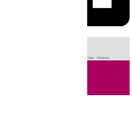
HOY
|
Fútbol
Primera División
Crisis Migratoria en Ceuta
LaLiga
Sucesos
Andalucía