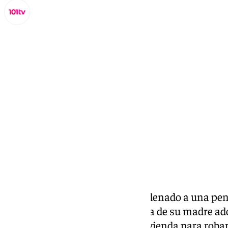
Miguel Alfonso
jueves, 13 noviembre 2025, 16:11
Compartir:
La
Audiencia de Málaga
ha condenado a una pena
a un joven por acabar con la vida de su madre ado
menor, ató y amordazó en su vivienda para robarl