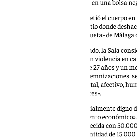
su cadáver al trastero de la casa en una bolsa neg
Así, la resolución precisa que metió el cuerpo en
días después y tras buscar un sitio donde deshace
un carro para tirarlo en una arqueta» de Málaga 
En función del veredicto del jurado, la Sala con
los delitos de asesinato, robo con violencia en 
cadáveres, por los que le impone 27 años y un me
parentesco. En cuanto a las indemnizaciones, se
esta ha supuesto un desgarro vital, afectivo, hu
trascendencia para sus familiares».
Esto constituye «un valor especialmente digno d
merecer un ajustado resarcimiento económico». 
indemnizar a la madre de la fallecida con 50.000
hermanos de la mujer con la cantidad de 15.000 