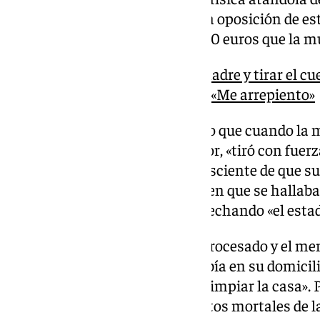
hasta acabar con su vida ante la oposición de est
precisa que tras esto se llevó 900 euros que la m
El acusado de matar a su madre y tirar el c
Málaga admite los hechos: «Me arrepiento»
Asimismo, se declara acreditado que cuando la 
acusado, en compañía del menor, «tiró con fuerza
alrededor de cuello, «siendo consciente de que su
muerte y de las circunstancias en que se hallaba
dificultaban defenderse», aprovechando «el esta
Tras esto, dice la sentencia, el procesado y el me
mujer en un congelador que había en su domicil
dos días, para luego proceder a limpiar la casa».
falta de respeto debido a los restos mortales de l