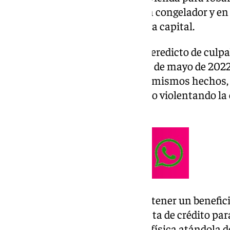
cuerpo dejándolo primero en un congelador y en u
dentro de una arqueta en Málaga capital.
Esta sentencia se dicta tras el veredicto de culp
que consideró probado que el 25 de mayo de 2022
menor, ya condenado por estos mismos hechos, a
adoptiva «sin su consentimiento violentando la 
principal».
«Para lograr sus propósito de obtener un benefi
que le facilitara el pin de la tarjeta de crédito p
corriente, empleando violencia física atándola