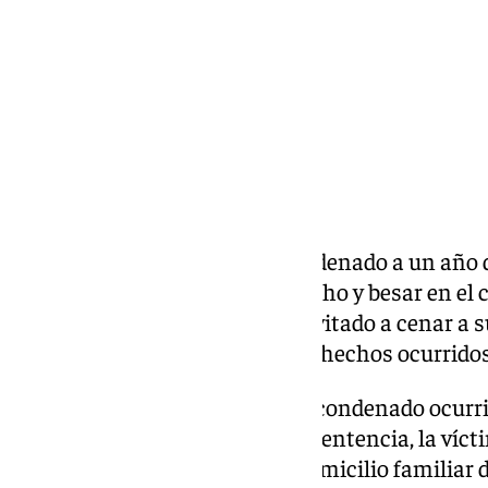
Compartir:
La Audiencia de
Málaga
ha condenado a un año d
delito de abuso por tocar un pecho y besar en el
edad (16 años) a la que había invitado a cenar a s
del mismo delito pero por unos hechos ocurrido
Los hechos por los que ha sido condenado ocurrie
como se declara probado en la sentencia, la víct
amigo -mayor de edad- en su domicilio familiar 