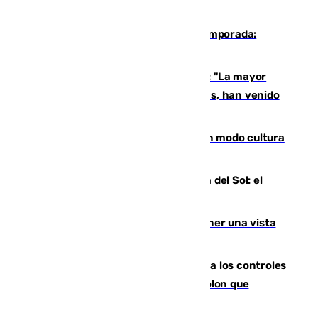
La 'delicatessen' de Isco en la pretemporada:
pisadita y cañito ante el Bournemouth
Un testimonio del colapso en Ceuta: "La mayor
parte de los que han venido son víctimas, han venido
engañados"
Torrenueva Costa pone el verano en modo cultura
con actividades para todos los públicos
Este es el palmarés del Trofeo Costa del Sol: el
Málaga lidera la tabla con 12 triunfos
Estos son los mejores sitios para tener una vista
privilegiada del eclipse en Andalucía
La Junta da explicaciones y refuerza los controles
tras los falsos positivos de cáncer de colon que
afectaron a 400 malagueños