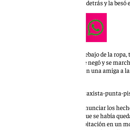
en la cocina, él se aproximó por detrás y la besó e
Además, le metió la mano por debajo de la ropa, 
señala la resolución, la mujer se negó y se march
cosas y abandonó la vivienda con una amiga a la
recogiera.
https://www.101tv.es/atracan-taxista-punta-pi
Esa misma madrugada fue a denunciar los hecho
que en octubre de 2021, un día que se había qued
mismo amigo, él entró en la habitación en un m