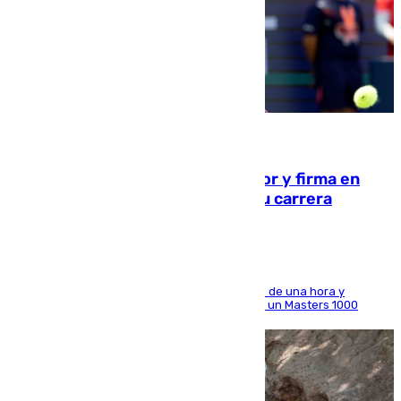
09.08.2026
Daniel Mérida derriba a Griekspoor y firma en
Montreal el mejor resultado de su carrera
El madrileño arrolla al neerlandés en poco más de una hora y
alcanza por primera vez los cuartos de final de un Masters 1000