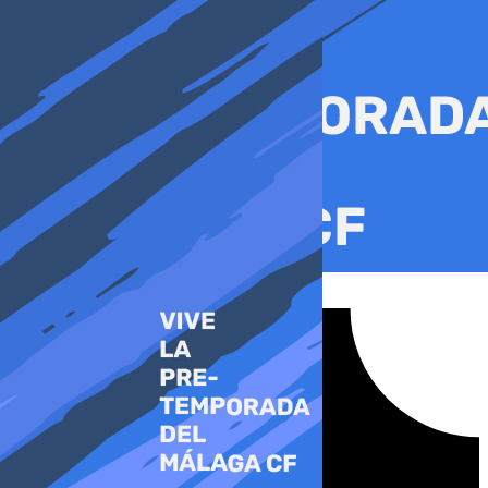
Ir
al
contenido
Tiktok