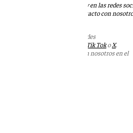
Descubre más noticias de 101Tv en las redes soc
Tok
o
X
. Puedes ponerte en contacto con nosotro
informativos@101tv.es
Más noticias de
101TV
en las redes
sociales:
Instagram
,
Facebook
,
Tik Tok
o
X
.
Puedes ponerte en contacto con nosotros en el
correo
informativos@101tv.es
Tags:
Últimas noticias