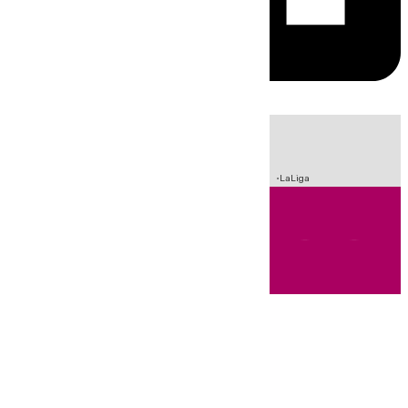
HOY
|
Sucesos
Incendios
Fútbol
Crisis Migratoria en Ceuta
LaLiga
Andalucía