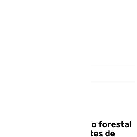
Andalucía
Controlado el incendio forestal
declarado en los Montes de