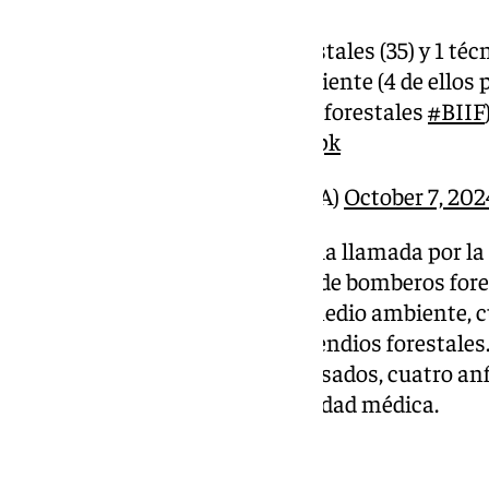
3 autobombas
‍ 5 grupos de bomberos forestales (35) y 1 té
6 agentes de medio ambiente (4 de ellos 
Investigación de incendios forestales
#BIIF
pic.twitter.com/V79u3FXVpk
— INFOCA (@Plan_INFOCA)
October 7, 202
Concretamente, han acudido a la llamada por l
visible dos bricas, cinco grupos de bomberos fore
operaciones y seis agentes de medio ambiente, cu
brigada de Investigación de incendios forestales.
autobombas, dos ligeros, dos pesados, cuatro anf
coordinación, así como una unidad médica.
Incendio forestal