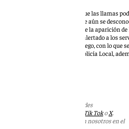
Hasta el momento, se estima que las llamas pod
zona de arboledas secas, aunque aún se descono
propagación. Sin embargo, desde la aparición de
una veintena de llamadas han alertado a los ser
Andalucía de la presencia del fuego, con lo que s
Bomberos, Policía Nacional y Policía Local, ademá
manera preventiva.
Más noticias de
101TV
en las redes
sociales:
Instagram
,
Facebook
,
Tik Tok
o
X
.
Puedes ponerte en contacto con nosotros en el
correo
informativos@101tv.es