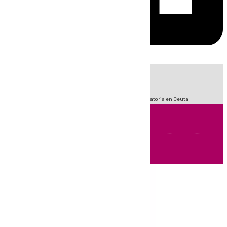
HOY
|
Fútbol
Sucesos
LaLiga
Primera División
Crisis Migratoria en Ceuta
Andalucía