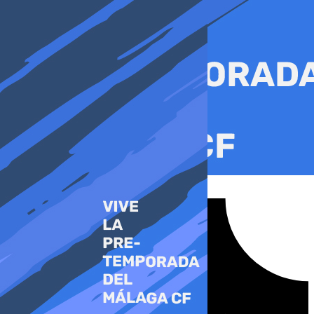
Ir
al
contenido
Tiktok