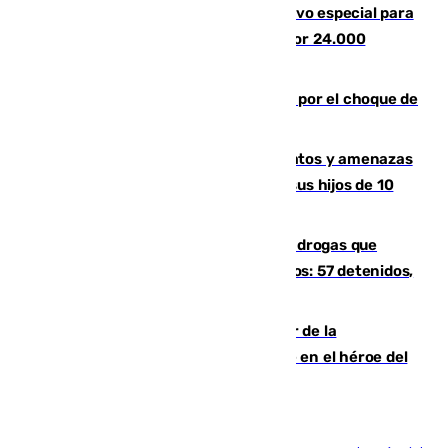
La Guardia Civil prepara un dispositivo especial para
el eclipse del 12 de agosto compuesto por 24.000
agentes
Cortado el Cercanías C-2 de Málaga por el choque de
un tren con una catenaria caída
Detenido en Estepona por malos tratos y amenazas
de muerte a su pareja en presencia de sus hijos de 10
años y 11 meses
Desarticulada una red de tráfico de drogas que
introducía la mercancía desde Marruecos: 57 detenidos,
cuatro de ellos en Andalucía
Ferrán Torres, nombrado embajador de la
Comunidad Valenciana tras convertirse en el héroe del
Mundial