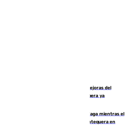
La inversión del Ayuntamiento en mejoras del
entorno del Prado de San Sebastián supera ya
1.600.000 euros
El taró tiñe de niebla la costa de Málaga mientras el
calor se concentra en el interior con Antequera en
aviso amarillo