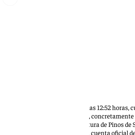
Lynx Devs
lunes, 7 octubre 2024, 15:15
Compartir:
Las alarmas han sonado sobre las 12:52 horas, c
de parte del paraje del Leoncillo, concretamente
Camino de Casabermeja, a la altura de Pinos de S
según han especificado desde la cuenta oficial de