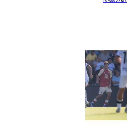
Lo más visto >
Más noticias
Ver más >