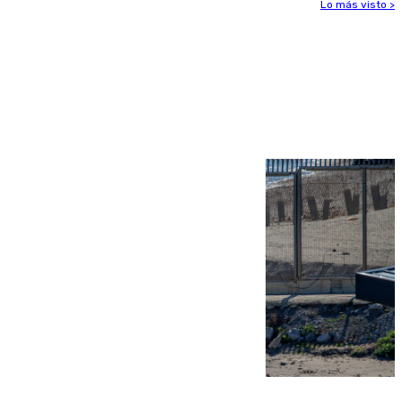
Lo más visto >
Más noticias
Ver más >