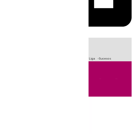
HOY
|
Fútbol
Primera División
Crisis Migratoria en Ceuta
LaLiga
Sucesos
Andalucía