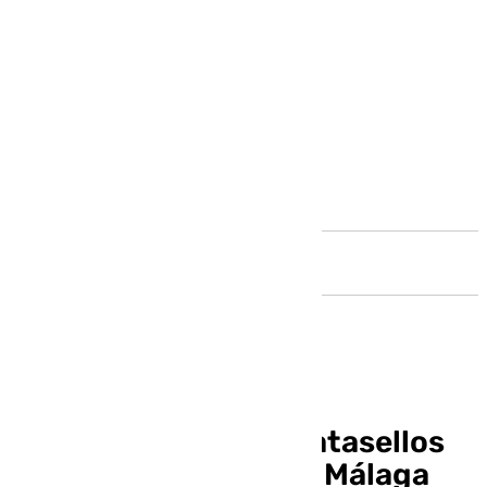
Andalucía
Correos diseña un matasellos
especial del AC Hotel Málaga