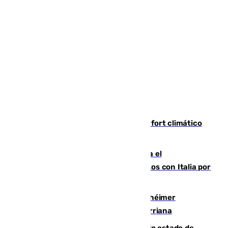
Málaga contabiliza 148 zonas de confort climático
para enfrentar las altas temperaturas
Marlaska notifica a la Unión Europea el
restablecimiento de controles fronterizos con Italia por
vía aérea y marítima
Hallan sin vida al granadino con Alzhéimer
desaparecido hace una semana en Churriana
Encuentran un cadáver en avanzado estado de