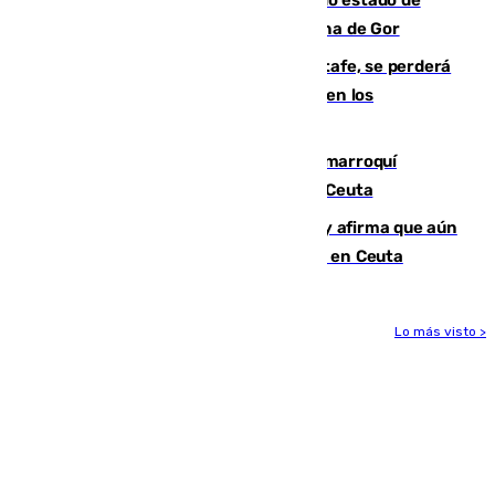
descomposición en la localidad granadina de Gor
Christantus Uche, delantero del Getafe, se perderá
toda la temporada por varias fracturas en los
ligamentos de su rodilla derecha
Expulsado de España un ciudadano marroquí
condenado por allanar una vivienda en Ceuta
Vivas niega la versión del Gobierno y afirma que aún
quedan entre 8.000 y 11.000 migrantes en Ceuta
Lo más visto >
Más noticias
Ver más >