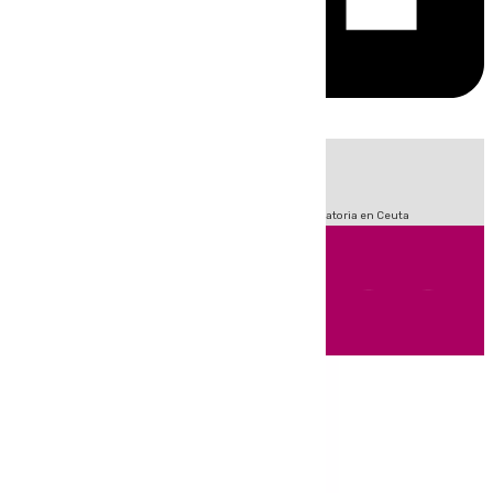
HOY
|
Sucesos
Fútbol
LaLiga
Primera División
Crisis Migratoria en Ceuta
Andalucía