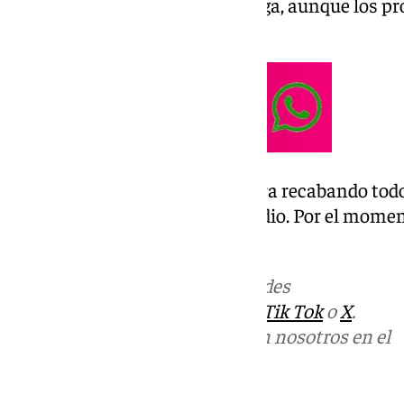
Regional Universitario de Málaga, aunque los pro
tragedia.
La Policía Nacional se encuentra recabando tod
detener al autor de este homicidio. Por el momen
fase inicial de investigación.
Más noticias de
101TV
en las redes
sociales:
Instagram
,
Facebook
,
Tik Tok
o
X
.
Puedes ponerte en contacto con nosotros en el
correo
informativos@101tv.es