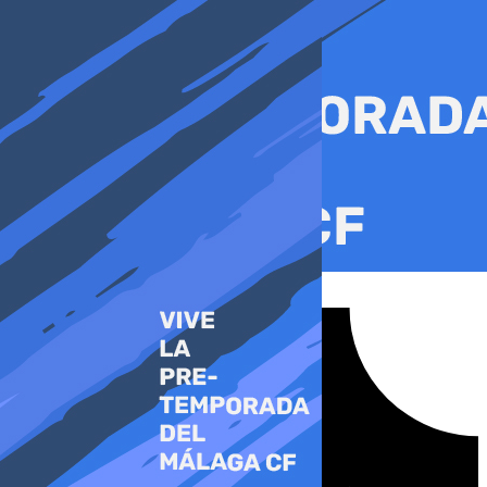
Ir
al
contenido
Tiktok