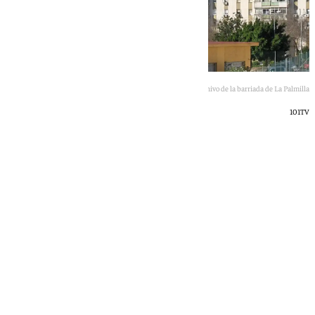
Imagen de archivo de la barriada de La Palmilla
101TV
101 TV
martes, 12 mayo 2026, 09:16
Compartir: