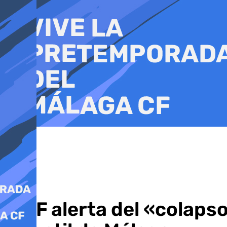
Ir
al
contenido
CSIF alerta del «colaps