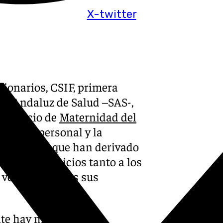
X-twitter
cionarios, CSIF, primera
cio Andaluz de Salud –SAS-,
l servicio de
Maternidad del
falta de personal y la
último año, que han derivado
raves perjuicios tanto a los
s ven vulnerados sus
nte hay más de 4.000