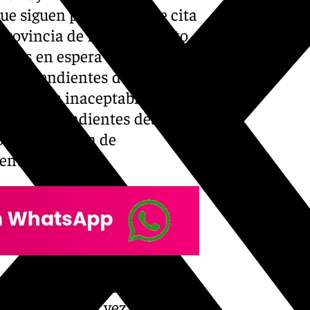
ue siguen pendientes de cita
 provincia de Málaga. A esto
gicas en espera desde 2022 y
ción pendientes de realizar
 retrasos inaceptables» en
con casos pendientes desde
 a la consulta de
entos.
as ocasiones en el último año
ario, la última vez hace