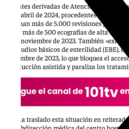
pacientes derivadas de Atención Primaria q
desde abril de 2024, procedentes de toda la
se suman más de 5.000 revisiones ginecoló
2023 y más de 500 ecografías de alta resolu
desde noviembre de 2023. También «existen
los estudios básicos de esterilidad (EBE), 
septiembre de 2023, lo que bloquea el acceso
reproducción asistida y paraliza los tratami
CSIF ha traslado esta situación en reiterad
a la subdirección médica del centro hospital