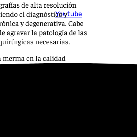
rafías de alta resolución
endo el diagnóstico y
Youtube
rónica y degenerativa. Cabe
e agravar la patología de las
quirúrgicas necesarias.
la merma en la calidad
s en las citas durante la
n disparado en períodos
ta gestión hospitalaria, el
6 en 2020 a un 4,48 en 2023.
tratación de profesionales de
ción. En 2024 solamente se
de Esterilidad, cuando