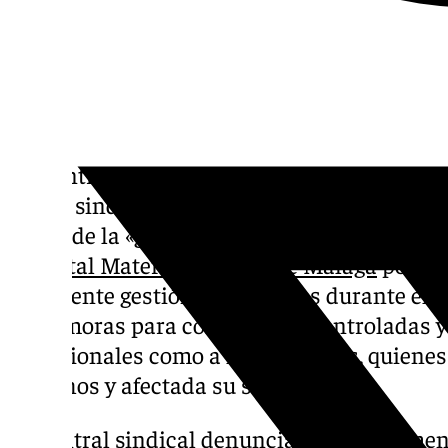
La Central Sindical Independiente y de Fun
fuerza sindical multiprofesional en el Servi
alerta de la «grave situación que atraviesa e
Hospital Materno Infantil de Málaga
por la 
ineficiente gestión mantenidas durante el 
en demoras para consulta descontroladas y g
profesionales como a las pacientes, quiene
derechos y afectada su salud».
La central sindical denuncia que actualme