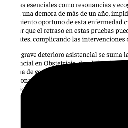
pruebas esenciales como resonancias y ecog
sufren una demora de más de un año, impidi
tratamiento oportuno de esta enfermedad c
señalar que el retraso en estas pruebas pued
pacientes, complicando las intervenciones 
A este grave deterioro asistencial se suma 
asistencial en Obstetricia, donde las demora
semana de gestación correspondiente se ha
vacacionales. Como consecuencia de la nefas
servicio ha pasado de una calificación de 7,
La falta de planificación y la deficiente con
distintas categorías han agravado la situa
han abierto 13 consultas de Estudio Básico 