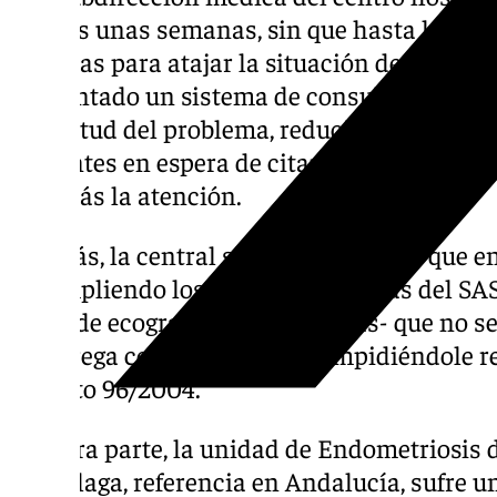
apenas unas semanas, sin que hasta la fec
medidas para atajar la situación de colapso 
implantado un sistema de consultas telefó
magnitud del problema, reduciendo artifici
pacientes en espera de citar sin aportar un
aún más la atención.
Además, la central sindical denuncia que e
incumpliendo los plazos y garantías del SAS
como de ecografías ginecológicas- que no se
le entrega copia al paciente, impidiéndole 
Decreto 96/2004.
Por otra parte, la unidad de Endometriosis 
de Málaga, referencia en Andalucía, sufre u