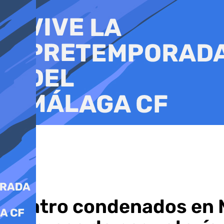
Ir
al
contenido
Cuatro condenados en M