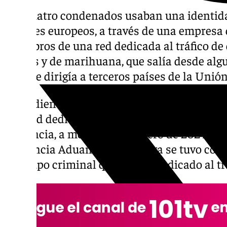
Los cuatro condenados usaban una identidad
a países europeos, a través de una empresa 
miembros de una red dedicada al tráfico de 
hachís y de marihuana, que salía desde alg
Sol y se dirigía a terceros países de la Unió
La Audiencia de Málaga ha condenado a lo
una red dedicada al tráfico de drogas. Segú
sentencia, a mediados de enero de 2024 por
Vigilancia Aduanera de Málaga se tuvo cono
un grupo criminal que estaba dedicado al tr