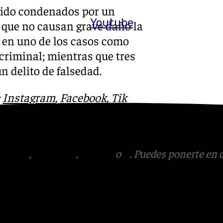
 sido condenados por un
Youtube
s que no causan grave daño la
, en uno de los casos como
 criminal; mientras que tres
n delito de falsedad.
:
Instagram
,
Facebook
,
Tik
otros en el
tagram
,
Facebook
,
Tik Tok
o
X
. Puedes ponerte en 