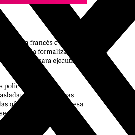
e origen francés e italiano,
anto para la formalización
ículos, como para ejecutar los
 policiales, los
rasladando cajas de unas
 las oficinas de una empresa
 se encontraron distintas
de marihuana o resina de