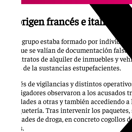
De origen francés e italiano
Dicho grupo estaba formado por individuos d
pero que se valían de documentación falsa t
de contratos de alquiler de inmuebles y veh
envíos de la sustancias estupefacientes.
A través de vigilancias y distintos operativos
investigadores observaron a los acusados t
localidades a otras y también accediendo a
de paquetería. Tras intervenir los paquetes,
cantidades de droga, en concreto cogollos 
hachís.