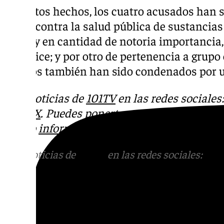
Por estos hechos, los cuatro acusados han
delito contra la salud pública de sustancia
salud y en cantidad de notoria importancia
cómplice; y por otro de pertenencia a grupo
de ellos también han sido condenados por u
Más noticias de
101TV
en las redes sociales
Tok
o
X
. Puedes ponerte en contacto con nos
correo
informativos@101tv.es
Más noticias de
101TV
en las redes sociales:
Ins
correo
informativos@101tv.es
Tags: