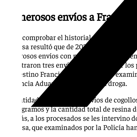
Numerosos envíos a Francia
Así, al comprobar el historial de paquetes e
empresa resultó que de 2023 a 2024, los pr
numerosos envíos con puntos de entrega en
encontraron tres envíos solicitados por los
con destino Francia e intervenidos y exami
Vigilancia Aduanera, también con droga.
La cantidad total de estos envíos de cogoll
7.000 gramos y la cantidad total de resina 
Además, a los procesados se les intervino 
francesa, que examinados por la Policía han