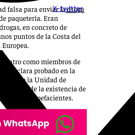
 falsa para enviar la
droga
X-twitter
de paquetería. Eran
drogas, en concreto de
unos puntos de la Costa del
n Europea.
s cuatro como miembros de
n se declara probado en la
 parte de la Unidad de
cimiento de la existencia de
áfico de estupefacientes.