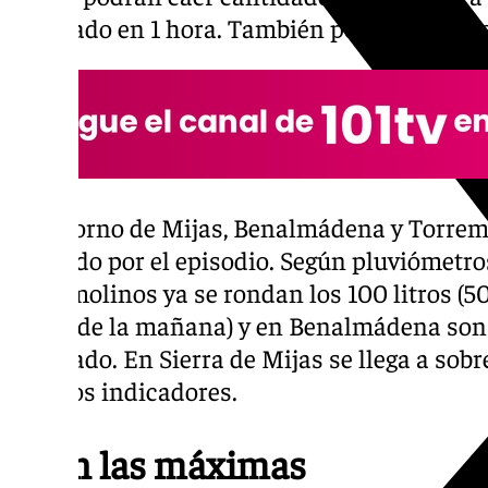
cuadrado en 1 hora. También podrán produc
El entorno de Mijas, Benalmádena y Torrem
afectado por el episodio. Según pluviómetros
Torremolinos ya se rondan los 100 litros (50 
horas de la mañana) y en Benalmádena son 
cuadrado. En Sierra de Mijas se llega a sobr
algunos indicadores.
Caen las máximas