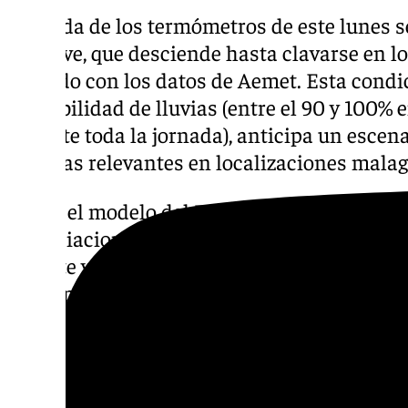
La caída de los termómetros de este lunes se
de nieve, que desciende hasta clavarse en l
acuerdo con los datos de Aemet. Esta condic
probabilidad de lluvias (entre el 90 y 100% 
durante toda la jornada), anticipa un escena
nevadas relevantes en localizaciones mala
Según el modelo del ECMFW, los municipios
inmediaciones de Serranía de Ronda, Sierra 
noreste y Alta Axarquía, podrán registrar n
principalmente durante la mañana.
Para la provincia vecina de Granada, Aemet
amarilla por nevadas en las comarcas de la
podrán acumularse 2 centímetros de nieve-,