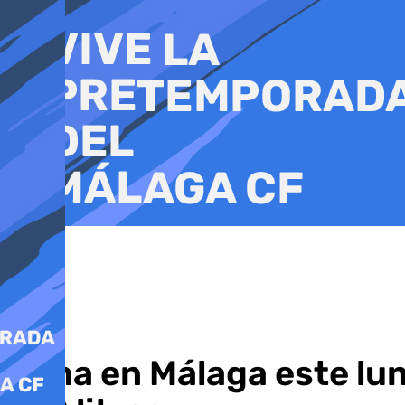
Ir
al
contenido
Dana en Málaga este lune