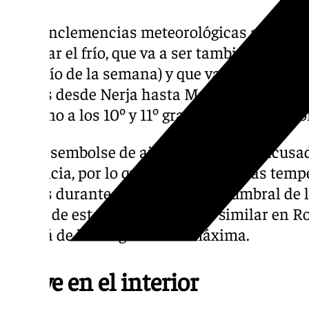
A las inclemencias meteorológicas asociada
a sumar el frío, que va a ser también protago
más frío de la semana) y que va a desploma
grados desde Nerja hasta Manilva. Las míni
en torno a los 10º y 11º grados en todo el lito
Ese desembolse de aire frío será más acusado
provincia, por lo que en Antequera las temp
grados durante el día y rozará el umbral de l
noche de este lunes. Situación similar en R
pasará de los 8º grados de máxima.
Nieve en el interior