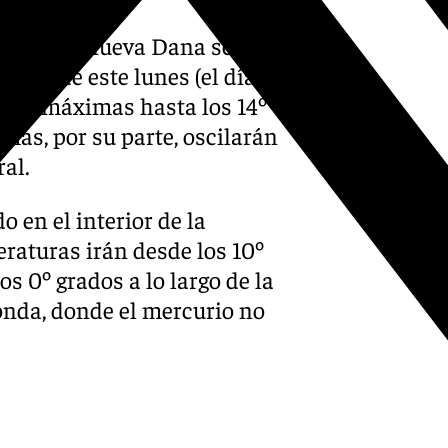
s a esta nueva Dana se le va
nista de este lunes (el día
r las máximas hasta los 14º
mas, por su parte, oscilarán
ral.
 en el interior de la
eraturas irán desde los 10º
os 0º grados a lo largo de la
onda, donde el mercurio no