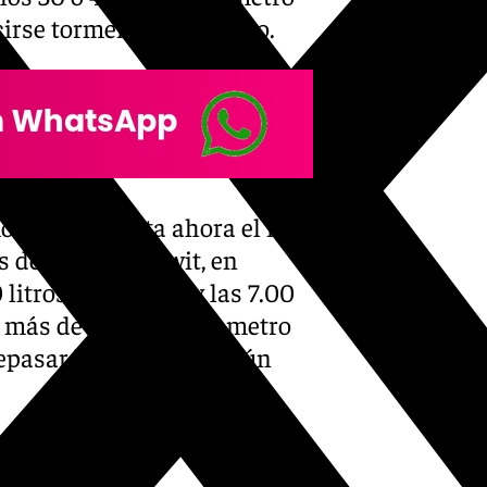
irse tormentas y granizo.
olinos es hasta ahora el más
 de la red Eccowit, en
litros entre las 6 y las 7.00
más de 70 litros por metro
epasar los 85 litros según