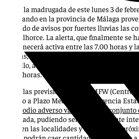
Desde la madrugada de este lunes 3 de febr
internando en la provincia de Málaga proven
llenando de avisos por fuertes lluvias las c
Guadalhorce. La alerta, que finalmente se h
permanecerá activa entre las 7.00 horas y la
además, la costa de la Axarquía contará con
amarillo, aunque en su caso por fenómenos c
20.00 horas.
Según las previsiones del ECMFW (Centro E
Tiempo a Plazo Medio) y de la Agencia Estat
el
episodio adverso va a afectar al conjunto 
la jornada, pudiendo ser especialmente int
como en las localidades y sierras más próxi
donde podrán caer cantidades superiores a l