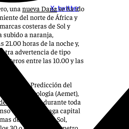
ero, una
nueva Dana
se ha ido
X-twitter
iente del norte de África y
omarcas costeras de Sol y
a subido a naranja,
s 21.00 horas de la noche y,
 otra advertencia de tipo
osteros entre las 10.00 y las
uropeo de Predicción del
al de Meteorología (Aemet),
de la provincia
durante toda
enso tanto en Málaga capital
mas de la Costa del Sol,
os 30 o 40 litros por metro