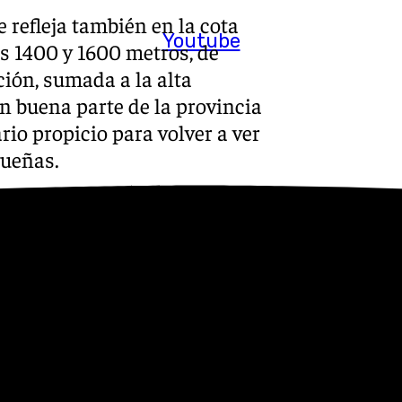
 refleja también en la cota
Youtube
os 1400 y 1600 metros, de
ión, sumada a la alta
en buena parte de la provincia
rio propicio para volver a ver
gueñas.
 situados en las
de las Nieves o en zonas del
evadas durante la jornada,
 ha activado una alerta
 Cuenca del Genil -donde
 Sierra Nevada y Alpujarras -