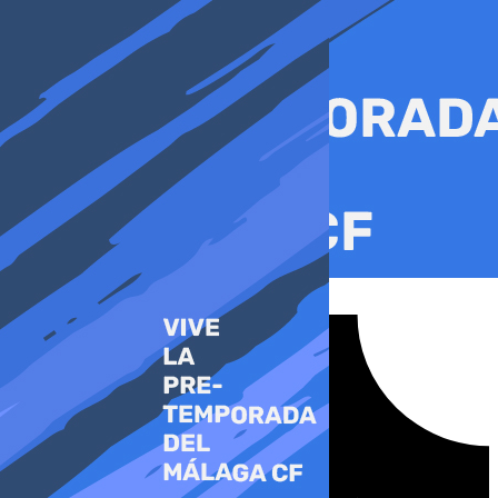
Ir
al
contenido
Tiktok