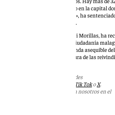
Málaga en los últimos cinco años. Hay más de 
VPO y la ciudad se ha convertido en la capital do
la vivienda en alquiler y compra», ha sentenciad
casona del Parque, Daniel Pérez.
La portavoz de Con Málaga, Toni Morillas, ha re
multitudinario que expresó la ciudadanía malag
el derecho a acceder a una vivienda asequible de
respuesta institucional a la altura de las reivin
vecinales
Más noticias de
101TV
en las redes
sociales:
Instagram
,
Facebook
,
Tik Tok
o
X
.
Puedes ponerte en contacto con nosotros en el
correo
informativos@101tv.es