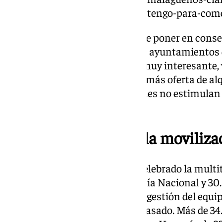
vivienda-si-pago-el-alquiler-no-tengo-para-com
También ha subrayado la idea de poner en consen
impuesto turístico, para que los ayuntamientos
puedan activarlo. «Es un tema muy interesante, v
tenga en cuenta. Para que haya más oferta de alq
que reflexionar. Las leyes actuales no estimulan e
insistido.
La oposición celebra la moviliza
La oposición, por su parte, ha celebrado la mult
(10.000 personas según la Policía Nacional y 30
organizadores) y ha criticado la gestión del equip
vivienda de De la Torre han fracasado. Más de 3