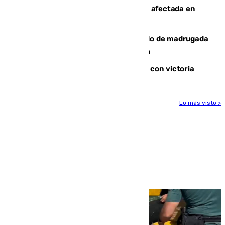
Incendios de Castellón: la superficie afectada en
Tírig roza las 400 hectáreas
Muere un peatón tras ser atropellado de madrugada
en la carretera A-7 a su paso por Málaga
El Granada cierra su puesta a punto con victoria
Lo más visto >
Más noticias
Ver más >