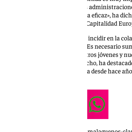
más todavía, y obliga a todas las administracion
conjunta para dar una respuesta eficaz», ha dich
la candidatura de la ciudad a la Capitalidad Eur
De la Torre, además, ha vuelto a incidir en la co
materia de vivienda protegida. «Es necesario sum
barato asequible para que nuestros jóvenes y nu
su ciudad», ha expresado. De hecho, ha destacad
«se viene trabajando en esa línea desde hace añ
que nunca».
https://www.101tv.es/miles-de-malaguenos-cl