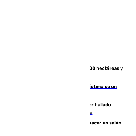
El incendio de Niebla alcanza las 8.000 hectáreas y
mantiene desalojadas a 474 personas
El tenista checho Lehecka, nueva víctima de un
Rafa Jódar que está siendo imparable
Muere un hombre de 58 años tras ser hallado
inconsciente en una piscina en Cómpeta
Un tribunal federal impide a Trump hacer un salón
de baile en la Casa Blanca