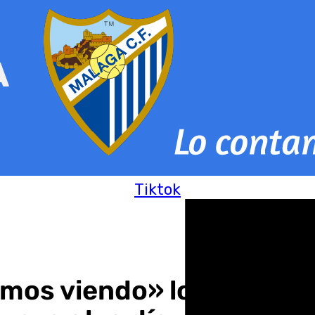
Tiktok
remos viendo» los partes 