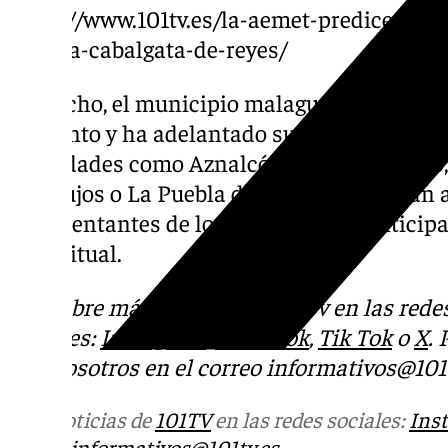
https://www.101tv.es/la-aemet-predice-llu
para-la-cabalgata-de-reyes/
De hecho, el municipio malagueño de Anteq
el asunto y ha adelantado su Cabalgata al s
localidades como Aznalcóllar, Coria del Río
Bormujos o La Puebla del Río también han 
representantes de los Reyes Magos anticipa
lo habitual.
Descubre más noticias de 101Tv en las rede
sociales:
Instagram
,
Facebook
,
Tik Tok
o
X
.
con nosotros en el correo
informativos@101t
Más noticias de
101TV
en las redes sociales:
Ins
correo
informativos@101tv.es