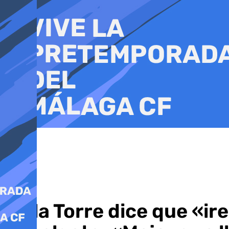
Ir
al
contenido
De la Torre dice que «i