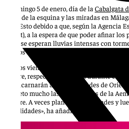
El domingo 5 de enero, día de la
Cabalgata d
vuelta de la esquina y las miradas en Málag
cielo. Esto debido a que, según la Agencia E
(Aemet), a la espera de que poder afinar los
fecha, se esperan lluvias intensas con torm
algunos municipios cercanos a partir del m
«Iremos viendo cómo evoluciona», ha expres
la Torre, respecto a este tema durante el 
que encarnarán a Sus Majestades de Oriente
«Respeto mucho las predicciones de la Aemet
siempre. A veces plantea posibilidades y lu
posibilidades», ha añadido.