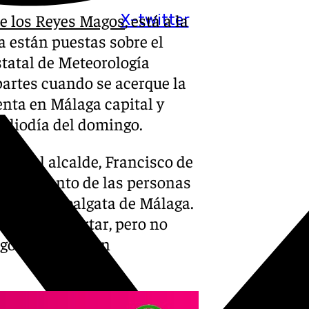
e los Reyes Magos
, está a la
X-twitter
a están puestas sobre el
statal de Meteorología
 partes cuando se acerque la
enta en Málaga capital y
ediodía del domingo.
ado el alcalde, Francisco de
nombramiento de las personas
 en la Cabalgata de Málaga.
. Suele acertar, pero no
ego se quedan en