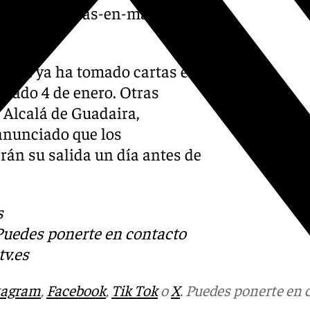
via-y-tormentas-en-malaga-
uera ya ha tomado cartas en
ábado 4 de enero. Otras
, Alcalá de Guadaira,
anunciado que los
rán su salida un día antes de
s
 Puedes ponerte en contacto
v.es
tagram
,
Facebook
,
Tik Tok
o
X
. Puedes ponerte en 