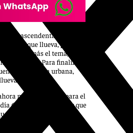
sea trascendental, antes o
omento que llueva, pero la
rá afinando más el tema,
a explicado. Para finalizar,
ueno para la vida urbana,
lueva otro día».
 ahora mismo, del 90% para el
 día 6. Lo que quiere decir que
 que quieran estrenar los