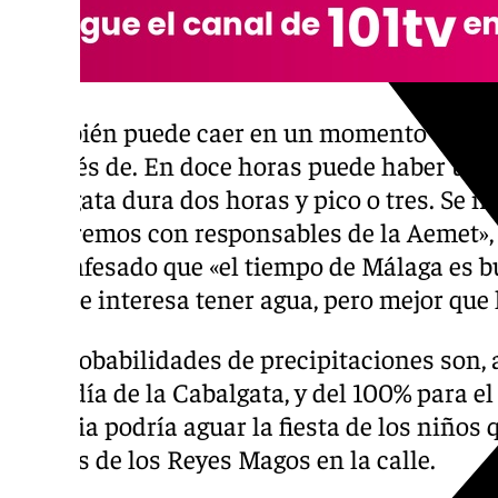
«También puede caer en un momento que no 
después de. En doce horas puede haber un m
cabalgata dura dos horas y pico o tres. Se i
hablaremos con responsables de la Aemet», h
ha confesado que «el tiempo de Málaga es b
aunque interesa tener agua, pero mejor que l
Las probabilidades de precipitaciones son,
día 5, día de la Cabalgata, y del 100% para el
la lluvia podría aguar la fiesta de los niños
regalos de los Reyes Magos en la calle.