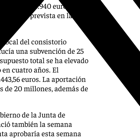
 a los 9.046.940 euros sin
 exención prevista en la Ley
 Local del consistorio
lucía una subvención de 25
esupuesto total se ha elevado
 en cuatro años. El
443,56 euros. La aportación
es de 20 millones, además de
bierno de la Junta de
nció también la semana
nta aprobaría esta semana