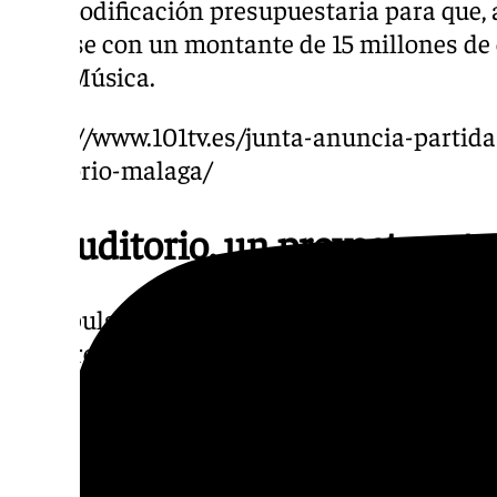
una modificación presupuestaria para que, a
contase con un montante de 15 millones de 
de la Música.
https://www.101tv.es/junta-anuncia-partid
auditorio-malaga/
El Auditorio, un proyecto est
El impulso de este proyecto, según han señ
se ha retomado en los últimos años ya que s
serviría a un territorio de casi tres millon
además, que sería un elemento fundamental 
social y económico de la ciudad y del resto d