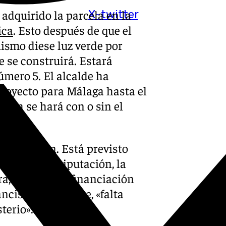
adquirido la parcela en la
X-twitter
ica
. Esto después de que el
ismo diese luz verde por
 se construirá. Estará
mero 5. El alcalde ha
proyecto para Málaga hasta el
laga se hará con o sin el
inanciación. Está previsto
storio, la Diputación, la
ra, además de financiación
ncisco de la Torre, «falta
terio».