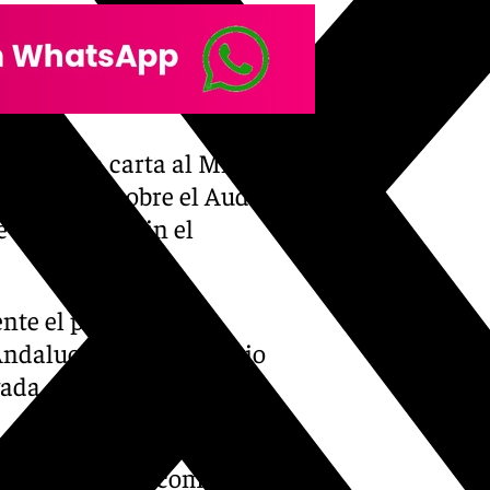
iado una carta al Ministerio,
n acuerdo sobre el Auditorio.
 hará con o sin el
nte el propio
Andalucía y el Ministerio
vada.
de 30.405 metros cuadrados
de techo, tal y como se