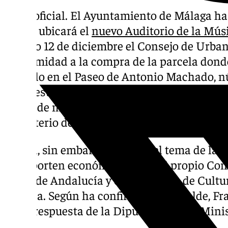
Ya es oficial. El Ayuntamiento de Málaga ha 
que se ubicará el
nuevo Auditorio de la Mús
pasado 12 de diciembre el Consejo de Urban
unanimidad a la compra de la parcela donde
ubicado en el Paseo de Antonio Machado, nú
manifestado la importancia que tiene este 
punto de manifestar que «el Auditorio de Má
Ministerio de Cultura».
Queda, sin embargo, resolver el tema de la f
que aporten económicamente el propio Consi
Junta de Andalucía y el Ministerio de Cultu
privada. Según ha confirmado el alcalde, Fra
tener respuesta de la Diputación y del Minis