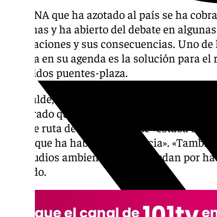
La DANA que ha azotado al país se ha cobrad
personas y ha abierto del debate en algunas
inundaciones y sus consecuencias. Uno de l
Málaga en su agenda es la solución para el
conocidos puentes-plaza.
El alcalde, Francisco de la Torre, a pregunta
asegurado que «no hay ninguna razón para q
hoja de ruta de Málaga, ya que «estaba con
de las que ha habido en Valencia». «Tambié
de estudios ambientales que quedan por hace
añadido.