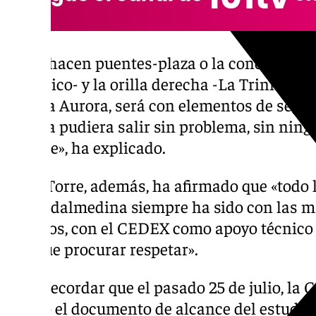
«Si se hacen puentes-plaza o la conexión de 
Histórico- y la orilla derecha -La Trinidad-
el de la Aurora, será con elementos de seguri
el agua pudiera salir sin problema, sin ning
del aire», ha explicado.
De la Torre, además, ha afirmado que «todo 
el Guadalmedina siempre ha sido con las m
cálculos, con el CEDEX como apoyo técnico 
hay que procurar respetar».
Cabe recordar que el pasado 25 de julio, la 
emitió el documento de alcance del estudio 