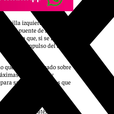
la orilla izquierda -Centro
 entre el puente de Armiñán y
dad. Para que, si se llenara,
ún tipo de impulso del agua o
lo que se ha planteado sobre
áximas previsiones y
para saber los caudales que
Consejería de Sostenibilidad
ambiental estratégico del