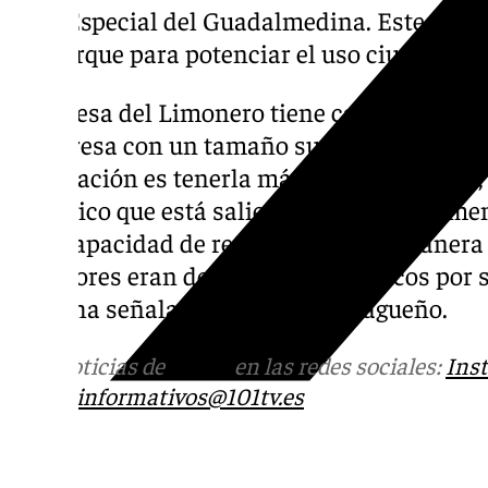
Plan Especial del Guadalmedina. Este avala
del Parque para potenciar el uso ciudadano 
«La Presa del Limonero tiene capacidad par
una presa con un tamaño superior al realme
explotación es tenerla más vacía que antes
ecológico que está saliendo permanentement
más capacidad de retención. De tal manera 
anteriores eran de 600 metros cúbicos por 
400», ha señalado el regidor malagueño.
Más noticias de
101TV
en las redes sociales:
Ins
correo
informativos@101tv.es