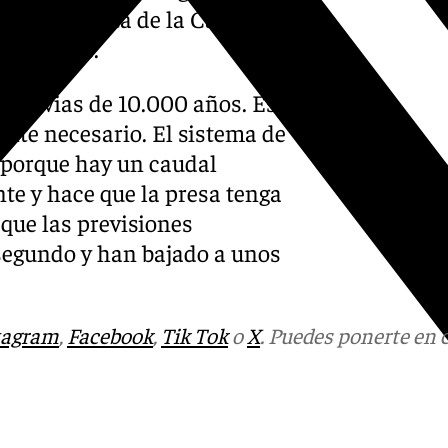
 la propuesta de la Casona
del cauce.
a lluvias de 10.000 años. Es
nte necesario. El sistema de
, porque hay un caudal
e y hace que la presa tenga
que las previsiones
segundo y han bajado a unos
tagram
,
Facebook
,
Tik Tok
o
X
. Puedes ponerte en 