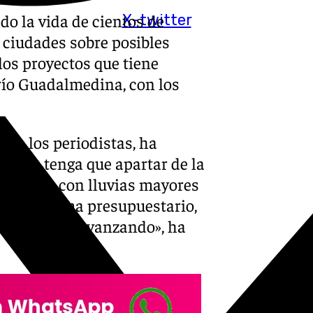
o la vida de cientos de
X-twitter
 ciudades sobre posibles
os proyectos que tiene
 río Guadalmedina, con los
s de los periodistas, ha
ue se tenga que apartar de la
templado con lluvias mayores
n es un tema presupuestario,
r, y se irá avanzando», ha