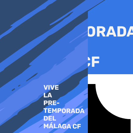
Ir
al
contenido
Tiktok