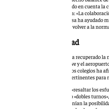
catalogado de «positiva», teniendo en cuenta la 
entre instituciones y ciudadanía: «La colaboraci
ejemplo. Que se quedaran en casa ha ayudado mu
es momento de hacer balance y volver a la norma
Retomar la normalidad
En palabras del alcalde, ya «se ha recuperado la
está recuperando en el metro, ave y el aeropuert
parece que será pronto». Sobre los colegios ha af
están haciendo las revisiones pertinentes para
Además, De la Torre ha querido «resaltar los esfu
de la Policía Local, que ha hecho «dobles turnos»
en definitiva, de todos los que tenían la posibili