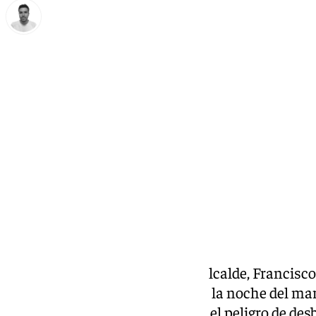
Antonio López
jueves, 14 noviembre 2024, 12:45
Compartir:
Tras el
aviso rojo por DANA
, el alcalde, Francisco
barriada de Campanillas, donde la noche del ma
familias
de la ribera del río ante el peligro de de