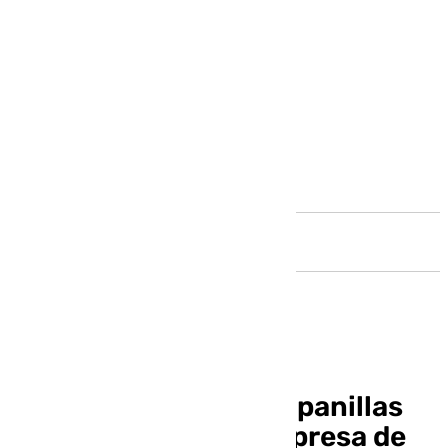
Andalucía
De la Torre visita Campanillas
tras la DANA: «Sin la presa de