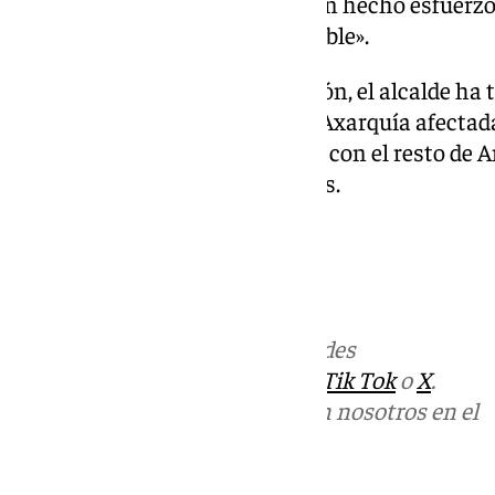
sale lo mejor de cada uno. Se han hecho esfuerzo
afectada, lo fuera lo menos posible».
Antes de concluir su intervención, el alcalde ha
Benamargosa y las zonas de la Axarquía afectada
apoyo y solidaridad, al igual que con el resto de
mantienen los avisos por lluvias.
Más noticias de
101TV
en las redes
sociales:
Instagram
,
Facebook
,
Tik Tok
o
X
.
Puedes ponerte en contacto con nosotros en el
correo
informativos@101tv.es