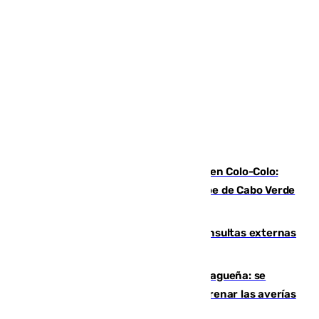
Vozinha, recibido como una estrella en Colo-Colo:
casi 30.000 aficionados arropan al héroe de Cabo Verde
en su presentación
Vithas Málaga crece en cirugías, consultas externas
y altas en el primer semestre de 2026
Mejoras del agua en la Axarquía malagueña: se
sustituye una tubería de 50 años para frenar las averías
de agua en El Borge y Almáchar