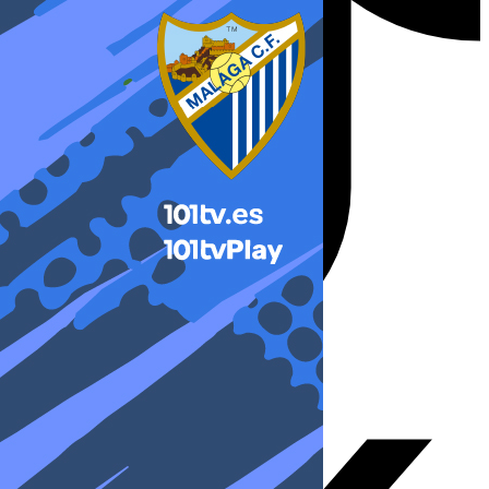
X-twitter