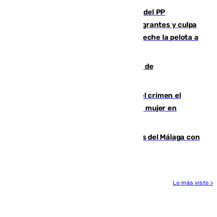
Bendodo asegura que los gobiernos del PP
"cumplirán la ley" sobre los menores migrantes y culpa
al Gobierno por "inestabilidad": "Que no eche la pelota a
las comunidades"
Una ONG malagueña ganará un año de
comunicación gratuita con Apecom
Confiesa en un diario ser el autor del crimen el
hombre en prisión por asesinato de una mujer en
Benahavís
Juanpe vuelve a los entrenamientos del Málaga con
el grupo de manera progresiva
Lo más visto >
Más noticias