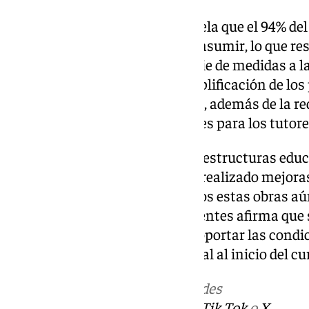
Además, el sondeo también revela que el 94% del
la carga burocrática que deben asumir, lo que re
sindicato ha propuesto una serie de medidas a l
reducir esta carga, como la simplificación de los
mejora de la plataforma Séneca, además de la red
aumento en las compensaciones para los tutore
En cuanto al estado de las infraestructuras educa
encuestados indica que se han realizado mejoras
verano, aunque en muchos casos estas obras aú
un preocupante 70% de los docentes afirma que
climatización adecuada para soportar las condici
lo que añade un desafío adicional al inicio del cu
Más noticias de
101TV
en las redes
sociales:
Instagram
,
Facebook
,
Tik Tok
o
X
.