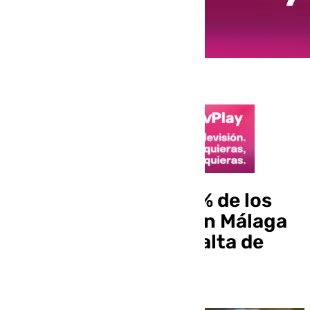
Denuncian que el 83% de los
centros educativos en Málaga
inician el curso con falta de
docentes