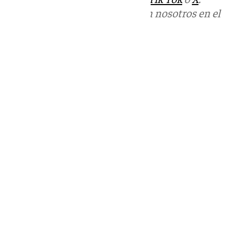
Puedes ponerte en contacto con nosotros en el
correo
informativos@101tv.es
Tags:
Últimas noticias