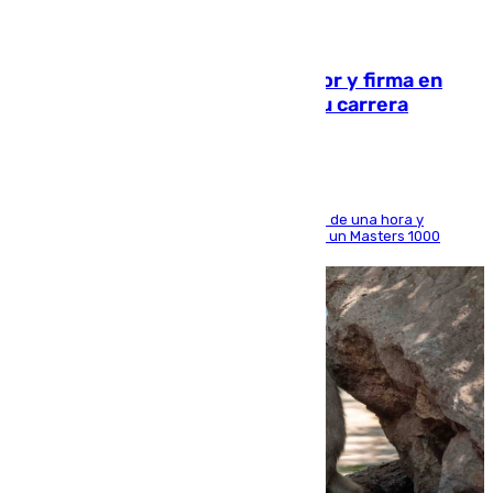
09.08.2026
Daniel Mérida derriba a Griekspoor y firma en
Montreal el mejor resultado de su carrera
El madrileño arrolla al neerlandés en poco más de una hora y
alcanza por primera vez los cuartos de final de un Masters 1000