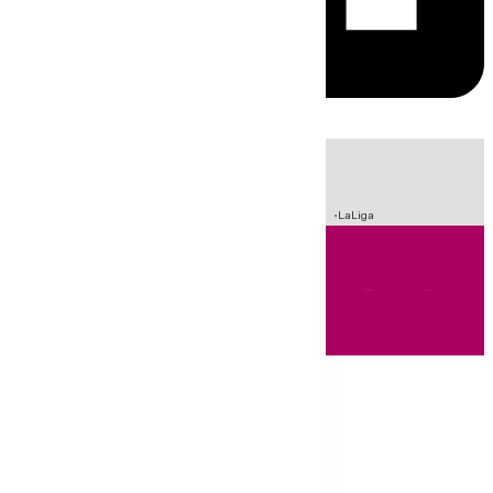
HOY
|
Sucesos
Fútbol
Incendios
Crisis Migratoria en Ceuta
LaLiga
Andalucía