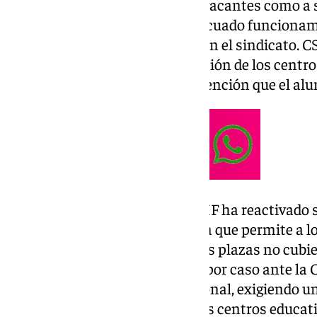
Este déficit, que afecta tanto a vacantes como a
compromete seriamente el adecuado funcionamie
la calidad de la enseñanza, según el sindicato. C
no solo impacta en la organización de los centro
los equipos directivos y en la atención que el al
Para abordar este problema, CSIF ha reactivado
Sustituciones
, una herramienta que permite a lo
informar directamente sobre las plazas no cubier
que el sindicato denuncie caso por caso ante la 
Educativo y Formación Profesional, exigiendo u
cubrir las plazas vacantes en los centros educat