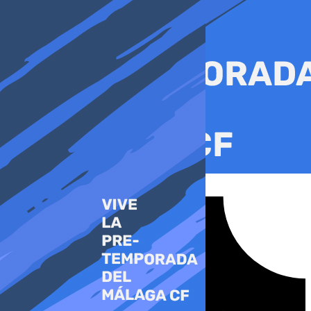
Ir
al
contenido
Tiktok