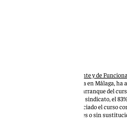
viernes, 13 septiembre 2024, 19:08
Compartir:
La
Central Sindical Independiente y de Funciona
sindical de la enseñanza pública en Málaga, ha 
falta de personal docente en el arranque del cu
reciente sondeo realizado por el sindicato, el 83
públicos de la provincia han iniciado el curso c
una media de 2,5 plazas vacantes o sin sustituci