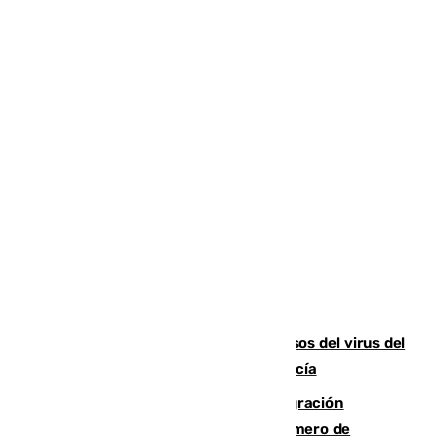
La Junta confirma cinco nuevos casos del virus del
Nilo y suma ya un total de 26 en Andalucía
Italia y Dinamarca critican la "inmigración
descontrolada" y piden aumentar el número de