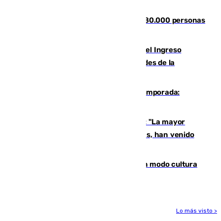
deportaciones
Nuevos datos de la crisis en Ceuta: 80.000 personas
se colaron durante la entrada masiva
Cádiz aumenta un 15% en el cobro del Ingreso
Mínimo Vital junto a otras particularidades de la
provincia
La 'delicatessen' de Isco en la pretemporada:
pisadita y cañito ante el Bournemouth
Un testimonio del colapso en Ceuta: "La mayor
parte de los que han venido son víctimas, han venido
engañados"
Torrenueva Costa pone el verano en modo cultura
con actividades para todos los públicos
Lo más visto >