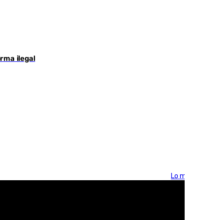
rma ilegal
Lo más visto >