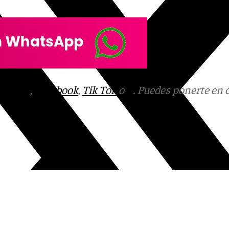
tagram
,
Facebook
,
Tik Tok
o
X
. Puedes ponerte en 