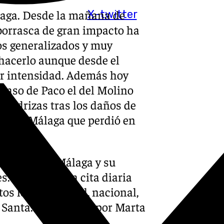
laga. Desde la mañana de
X-twitter
 borrasca de gran impacto ha
os generalizados y muy
e hacerlo aunque desde el
or intensidad. Además hoy
 caso de Paco el del Molino
s pedrizas tras los daños de
niza el Málaga que perdió en
eferencia de Málaga y su
. No faltes a la cita diaria
os local, regional, nacional,
a Santa. Presentado por Marta