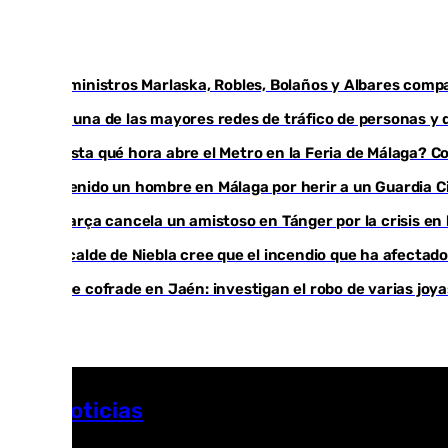
Los ministros Marlaska, Robles, Bolaños y Albares compa
Cae una de las mayores redes de tráfico de personas y 
¿Hasta qué hora abre el Metro en la Feria de Málaga? Con
Detenido un hombre en Málaga por herir a un Guardia Civ
El Barça cancela un amistoso en Tánger por la crisis en
El acalde de Niebla cree que el incendio que ha afectado
Golpe cofrade en Jaén: investigan el robo de varias joy
Más noticias