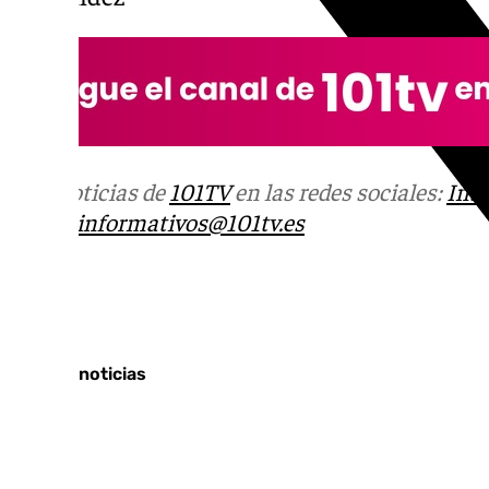
Más noticias de
101TV
en las redes sociales:
Ins
correo
informativos@101tv.es
Tags:
Últimas noticias