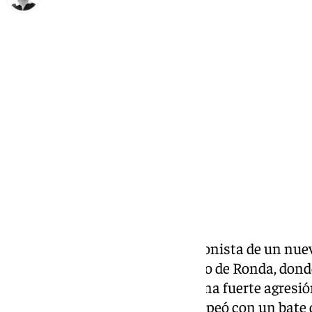
Ignacio Pérez
viernes, 31 enero 2025, 12:29
Compartir:
La violencia vuelve a ser protagonista de un nue
caso ha ocurrido en el municipio de Ronda, dond
detenido al presunto autor de una fuerte agresión
de un sujeto, de 30 años, que golpeó con un bate d