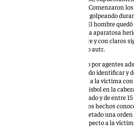
comportamiento con el menor. Comenzaron los gr
acabaron con el tío del pequeño golpeando dura
afectado con el bate de béisbol. El hombre quedó 
en el rostro, lo que le produjo una aparatosa herid
encontraron al sujeto con sangre y con claros si
lograron interceptar al presunto autr.
«La investigación, llevada a cabo por agentes adsc
Comisaría de Ronda, ha permitido identificar y d
agresión, quien habría golpeado a la víctima con
continuación, con un bate de béisbol en la cabe
personas, del entorno del arrestado y de entre 15
lesiones leves y amenazas.
De los hechos conoce
número 2 de Ronda, que ha decretado una orden 
implicados mayores de edad respecto a la víctima