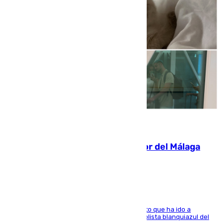
07.08.2026
Isco, la nueva mascota del jugador del Málaga
Dani Lorenzo
El centrocampista marbellí es ‘padre’ de un gato que ha ido a
recoger a Vigo y su nombre es como el exfutbolista blanquiazul del