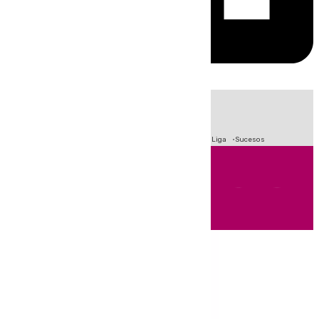
HOY
|
Fútbol
Primera División
Crisis Migratoria en Ceuta
LaLiga
Sucesos
Andalucía