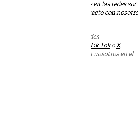
Descubre más noticias de 101Tv en las redes soc
Tok
o
X
. Puedes ponerte en contacto con nosotro
informativos@101tv.es
Más noticias de
101TV
en las redes
sociales:
Instagram
,
Facebook
,
Tik Tok
o
X
.
Puedes ponerte en contacto con nosotros en el
correo
informativos@101tv.es
Tags:
Últimas noticias