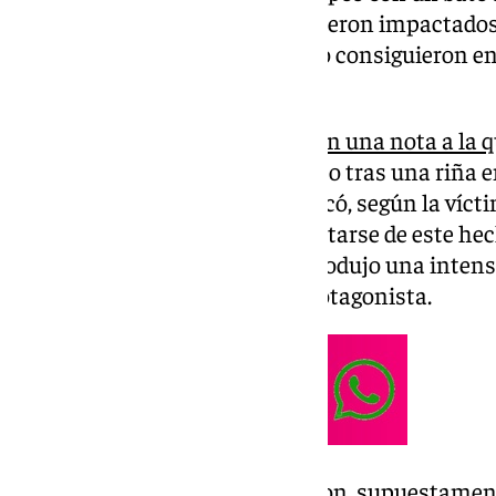
misma edad. Los vecinos, que vieron impactados 
fuerzas de seguridad, aunque no consiguieron en
hechos.
Tal y como confirma
la Policía en una nota a la 
Televisión
, este hecho se produjo tras una riña e
comenzó un menor, que se dedicó, según la víctim
fachada de su vivienda. Al percatarse de este hec
pequeño, cundo entonces, se produjo una intens
acabó con la violencia como protagonista.
Los familiares del menor salieron, supuestamen