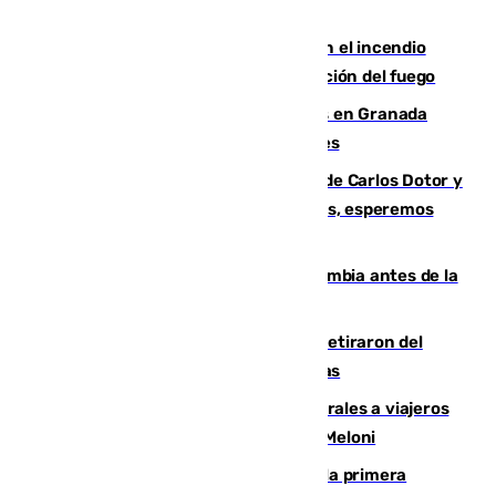
Activado el nivel 2 de emergencia en el incendio
forestal de Niebla por la compleja evolución del fuego
Controlado un incendio de rastrojos en Granada
junto a la autovía y al Callejón de Nogales
Juanfran Funes, sobre las lesiones de Carlos Dotor y
Fernando Calero: “Estamos preocupados, esperemos
que no sea nada”
Felipe VI refuerza los lazos con Colombia antes de la
llegada del nuevo presidente
Fernando Calero y Carlos Dotor se retiraron del
encuentro contra el Ceuta con molestias
España restablece controles temporales a viajeros
procedentes de Italia como repuesta a Meloni
El Málaga cae ante el Ceuta y suma la primera