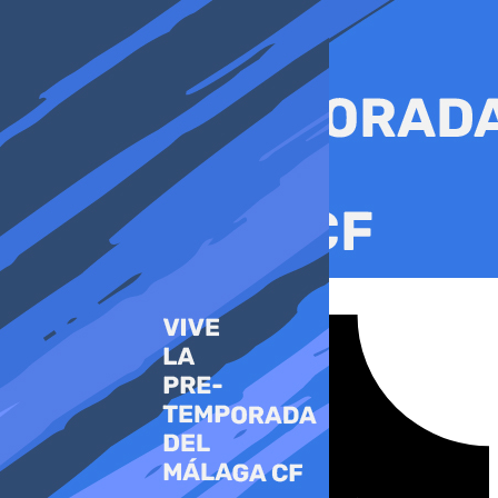
Ir
al
contenido
Tiktok