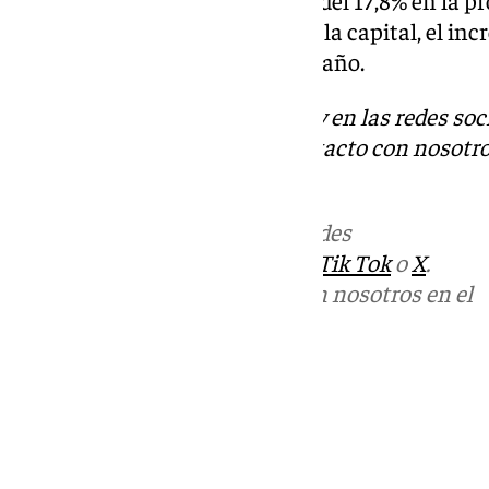
experimentado un incremento del 17,8% en la prov
45 de 2023. En lo que respecta a la capital, el in
casos frente a los 14 del pasado año.
Descubre más noticias de 101Tv en las redes soc
Tok
o
X
. Puedes ponerte en contacto con nosotro
informativos@101tv.es
Más noticias de
101TV
en las redes
sociales:
Instagram
,
Facebook
,
Tik Tok
o
X
.
Puedes ponerte en contacto con nosotros en el
correo
informativos@101tv.es
Tags:
Últimas noticias