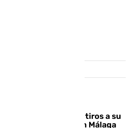
Andalucía
Detenido por matar a tiros a su
compañero de piso en Málaga