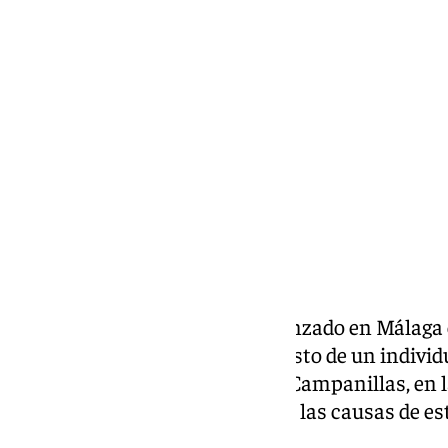
Miguel Alfonso
domingo, 5 enero 2025, 11:12
Compartir:
El domingo 5 de enero ha comenzado en Málaga c
Nacional ha informado del arresto de un individu
su compañero de piso de 54 en Campanillas, en l
Maqueda. Se sigue investigando las causas de es
una escopeta de cartuchos.