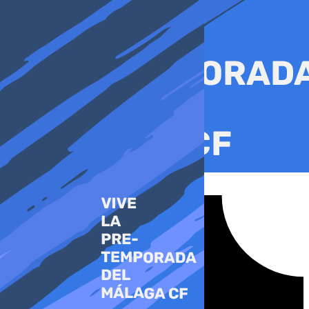
Ir
al
contenido
Tiktok