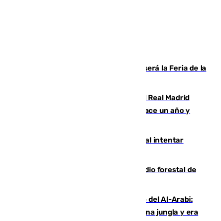
Talleres, escape room y música: así será la Feria de la
Juventud Cofrade de Málaga
El fichaje más caro de la historia del Real Madrid
costaba 105 millones de euros menos hace un año y
jugaba en Leganés
Ceuta suma 82 fallecidos en el mar al intentar
cruzar la frontera española
Huelva eleva a emergencia el incendio forestal de
Niebla
Juanfran Funes, sobre el duro juego del Al-Arabi:
“Por momentos nos hemos metido en una jungla y era