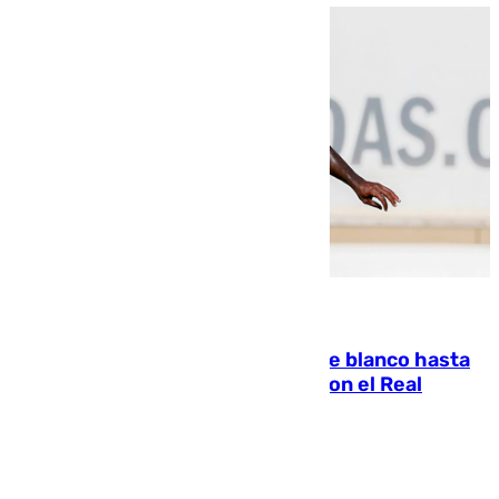
06.08.2026
Vinícius Júnior seguirá vestido de blanco hasta
2032 tras cerrar su renovación con el Real
Madrid