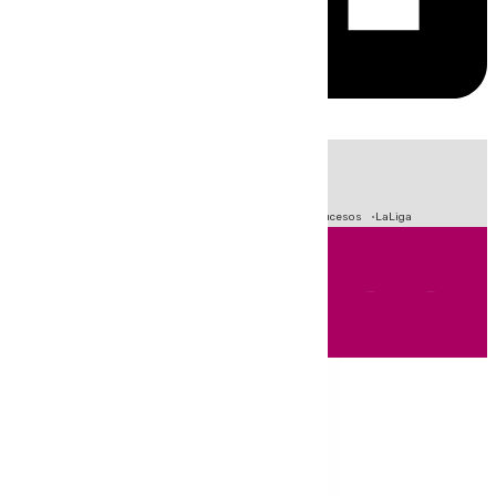
HOY
|
Fútbol
Primera División
Crisis Migratoria en Ceuta
Sucesos
LaLiga
Andalucía