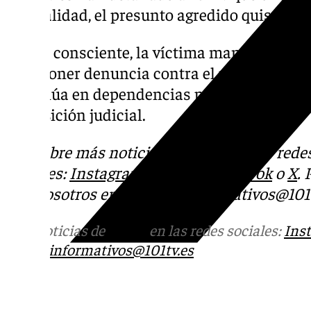
normalidad, el presunto agredido quiso int
Así, ya consciente, la víctima manifestó a lo
interponer denuncia contra el presunto agre
continúa en dependencias policiales a la es
disposición judicial.
Descubre más noticias de 101Tv en las rede
sociales:
Instagram
,
Facebook
,
Tik Tok
o
X
.
con nosotros en el correo
informativos@101t
Más noticias de
101TV
en las redes sociales:
Ins
correo
informativos@101tv.es