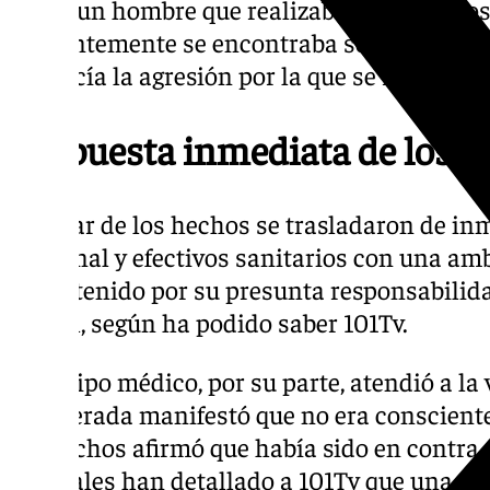
había un hombre que realizaba tocamientos
aparentemente se encontraba semiinconscie
producía la agresión por la que se recibió el 
Respuesta inmediata de los po
Al lugar de los hechos se trasladaron de inm
Nacional y efectivos sanitarios con una am
fue detenido por su presunta responsabilida
sexual, según ha podido saber 101Tv.
El equipo médico, por su parte, atendió a la
recuperada manifestó que no era consciente 
los hechos afirmó que había sido en contra 
policiales han detallado a 101Tv que una ve