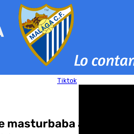
Tiktok
 masturbaba a otro en c