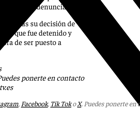
erponer una denuncia.
s policías su decisión de
sor, que fue detenido y
pera de ser puesto a
s
 Puedes ponerte en contacto
v.es
tagram
,
Facebook
,
Tik Tok
o
X
. Puedes ponerte en 