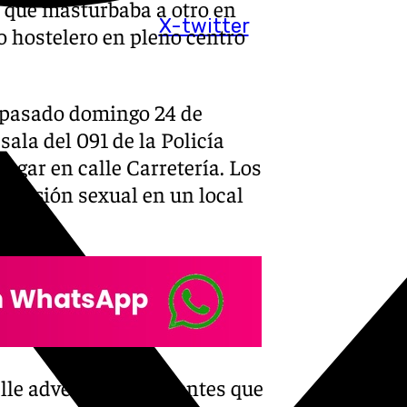
 que masturbaba a otro en
X-twitter
o hostelero en pleno centro
te pasado domingo 24 de
ala del 091 de la Policía
ugar en calle Carretería. Los
agresión sexual en un local
lle advertía a los agentes que