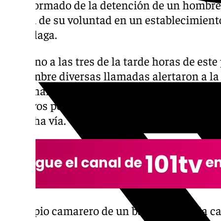
ha informado de la detención de un hombre
contra de su voluntad en un establecimient
de Málaga.
En torno a las tres de la tarde horas de es
noviembre diversas llamadas alertaron a la s
Nacional de un suceso que estaba teniendo l
efectivos policiales fueron avisados de una 
de dicha vía.
El propio camarero de un bar de la citada ca