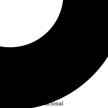
apital, fue este pasado
broso. La Policía Nacional