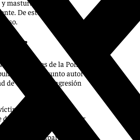
 y masturbaba a otro,
nte. De este modo, se
aviso.
licías
ediato agentes de la Policía
bulancia. El presunto autor
d de un delito de agresión
 víctima, que una vez
de lo ocurrido y al conocer
de su voluntad. Fuentes
z en estado de aparente