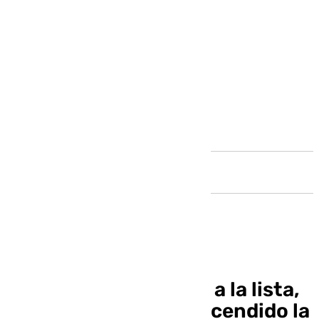
Andalucía
Diana Navarro se une a la lista,
¿qué famosos han encendido la