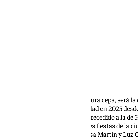
Miguel Alfonso
viernes, 29 noviembre 2024, 16:47
Compartir:
Diana Navarro, malagueña de pura cepa, será la 
alumbrado de las luces de
Navidad
en 2025 desde 
han sido los famosos que han precedido a la de 
de la que es ya una de las grandes fiestas de la 
Banderas, María Casado, Vanessa Martín y Luz C