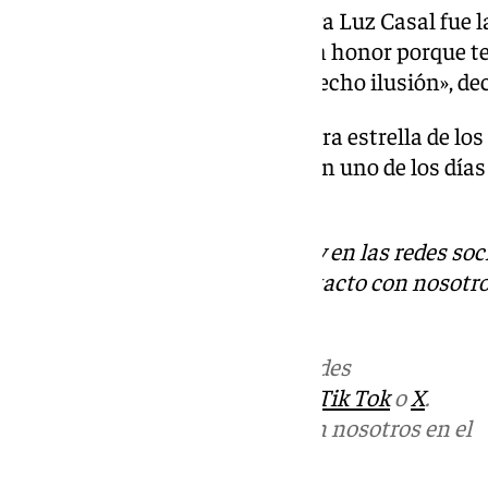
Otra cantante en 2023, la gallega Luz Casal fue 
malacitana: «Para mí ha sido un honor porque t
bastante importante y me ha hecho ilusión», decí
Ahora, de nuevo en 2024 será otra estrella de l
la que acompañe a De la Torre en uno de los día
ciudad.
Descubre más noticias de 101Tv en las redes soc
Tok
o
X
. Puedes ponerte en contacto con nosotro
informativos@101tv.es
Más noticias de
101TV
en las redes
sociales:
Instagram
,
Facebook
,
Tik Tok
o
X
.
Puedes ponerte en contacto con nosotros en el
correo
informativos@101tv.es