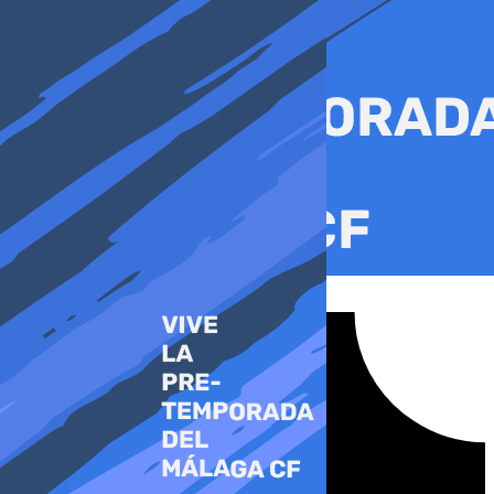
Ir
al
contenido
Tiktok