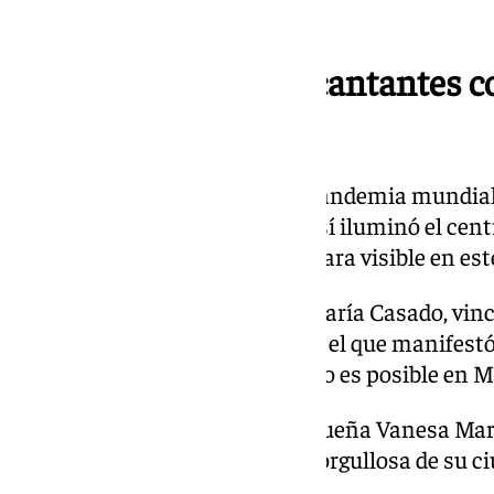
periplo estadounidense.
María Casado y tres cantantes c
2023 y 2024
En 2020, año histórico por la pandemia mundial
ni tanta pompa. La ciudad que sí iluminó el centr
sin previo aviso y sin ninguna cara visible en est
La presentadora barcelonesa María Casado, vincu
tradición en 2021 en un acto en el que manifestó 
remató su mensaje con un «todo es posible en M
En 2022, fue la cantante malagueña Vanesa Martí
la fiesta afirmando estar «muy orgullosa de su ci