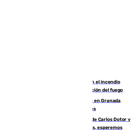
Activado el nivel 2 de emergencia en el incendio
forestal de Niebla por la compleja evolución del fuego
Controlado un incendio de rastrojos en Granada
junto a la autovía y al Callejón de Nogales
Juanfran Funes, sobre las lesiones de Carlos Dotor y
Fernando Calero: “Estamos preocupados, esperemos
que no sea nada”