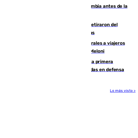
Felipe VI refuerza los lazos con Colombia antes de la
llegada del nuevo presidente
Fernando Calero y Carlos Dotor se retiraron del
encuentro contra el Ceuta con molestias
España restablece controles temporales a viajeros
procedentes de Italia como repuesta a Meloni
El Málaga cae ante el Ceuta y suma la primera
derrota de la pretemporada dejando dudas en defensa
Lo más visto >
Más noticias
Ver más >