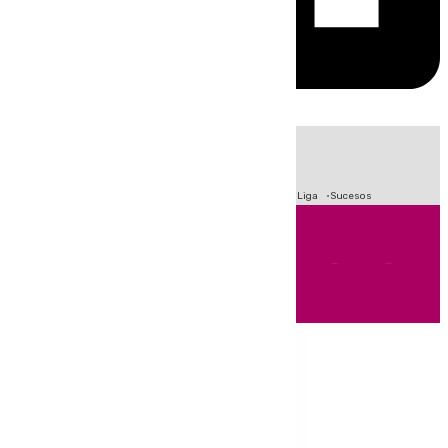
HOY
|
Fútbol
Primera División
Crisis Migratoria en Ceuta
LaLiga
Sucesos
Andalucía