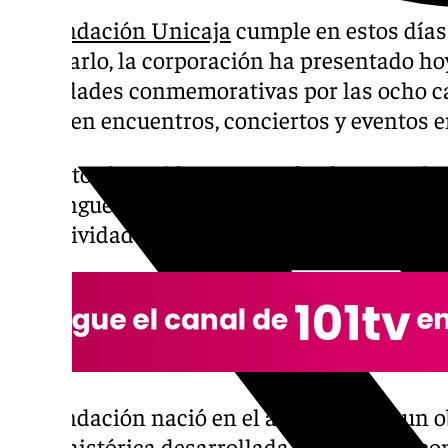
La
Fundación Unicaja
cumple en estos días
celebrarlo, la corporación ha presentado h
actividades conmemorativas por las ocho ca
incluyen encuentros, conciertos y eventos e
Los actos han sido presentados hoy por el p
Domínguez, el director general, Sergio Corral
de Actividades y Comunicación, Cristina Ri
La Fundación nació en el año 2014 con un ob
labor histórica desarrollada por Unicaja co