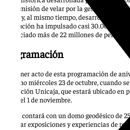
doble misión de velar por la gestión de la pa
banco y, al mismo tiempo, desarrollar la obr
institución ha impulsado casi 30.000 proyec
beneficiado más de 22 millones de personas
Programación
El primer acto de esta programación de aniv
próximo miércoles 23 de octubre, cuando se
Fundación Unicaja, que estará ubicado en p
hasta el 1 de noviembre.
Allí se contará con un domo geodésico de 
albergar exposiciones y experiencias de real