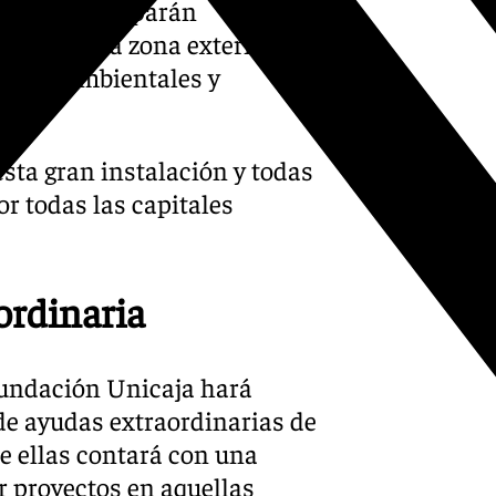
s que participarán
rá con una zona exterior de
s medioambientales y
sta gran instalación y todas
r todas las capitales
ordinaria
Fundación Unicaja hará
e ayudas extraordinarias de
e ellas contará con una
r proyectos en aquellas