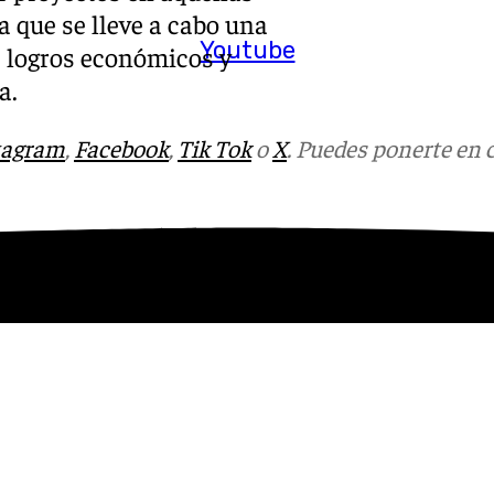
 que se lleve a cabo una
Youtube
 logros económicos y
a.
tagram
,
Facebook
,
Tik Tok
o
X
. Puedes ponerte en 