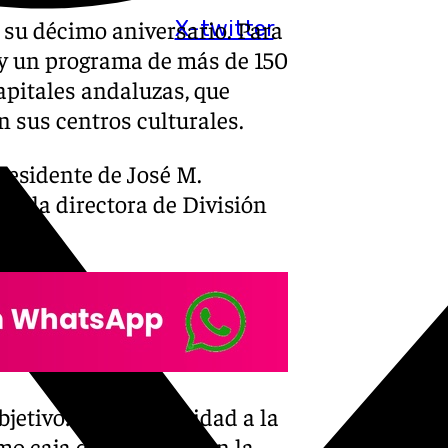
 su décimo aniversario. Para
X-twitter
oy un programa de más de 150
pitales andaluzas, que
n sus centros culturales.
residente de José M.
, y la directora de División
co.
jetivo: dar continuidad a la
mo caja de ahorros, con la