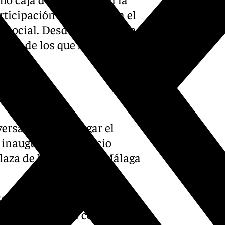
rticipación financiera en el
a social. Desde entonces, la
tos, de los que se han
.
ersario tendrá lugar el
 inaugurará el Espacio
laza de la Marina de Málaga
250 metros cuadrados para
idad virtual, así como un