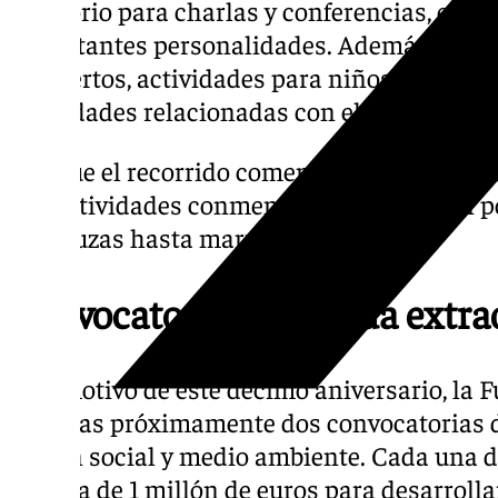
auditorio para charlas y conferencias, en la
importantes personalidades. Además, conta
conciertos, actividades para niños, tallere
actividades relacionadas con el deporte.
Aunque el recorrido comenzará en Málaga, e
sus actividades conmemorativas viajarán po
andaluzas hasta marzo de 2025.
Convocatorias de ayuda extra
Con motivo de este décimo aniversario, la 
públicas próximamente dos convocatorias d
acción social y medio ambiente. Cada una d
partida de 1 millón de euros para desarrolla