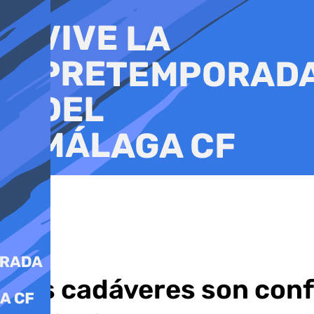
Ir
al
contenido
Dos cadáveres son confu