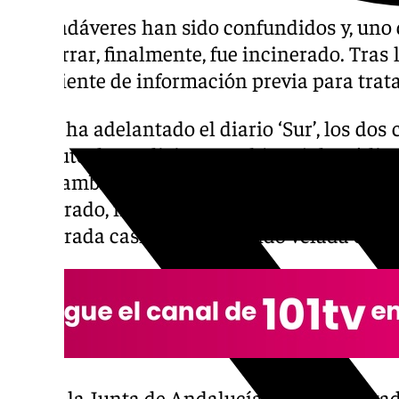
Dos cadáveres han sido confundidos y, uno de
a enterrar, finalmente, fue incinerado. Tras
expediente de información previa para tratar
Según ha adelantado el diario ‘Sur’, los dos 
Instituto de Medicina Legal (IML) de Cádiz 
intercambiaron y un malagueño que quería 
incinerado, mientras que los restos de una 
incinerada casi termina siendo velada en M
Desde la Junta de Andalucía han «lamenta