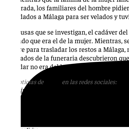
incinerada, los familiares del hombre pidie
trasladados a Málaga para ser velados y tuvi
Por causas que se investigan, el cadáver d
creyendo que era el de la mujer. Mientras, se
hombre para trasladar los restos a Málaga,
empleados de la funeraria descubrieron que
trasladar no era del hombre, sino de una mu
Más noticias de
101TV
en las redes sociales:
Ins
correo
informativos@101tv.es
Tags: