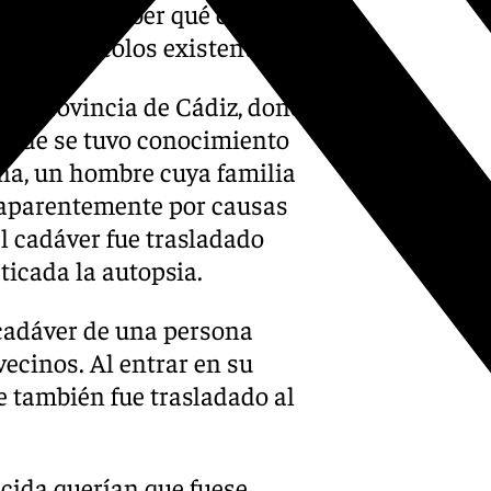
familia, y saber qué error o
los protocolos existentes».
 la provincia de Cádiz, donde
 donde se tuvo conocimiento
ana, un hombre cuya familia
ó aparentemente por causas
 el cadáver fue trasladado
ticada la autopsia.
l cadáver de una persona
vecinos. Al entrar en su
e también fue trasladado al
lecida querían que fuese