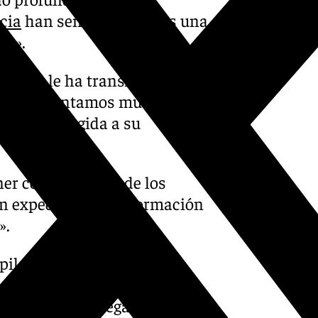
cia
han señalado que «es una
do».
 así se le ha transmitido
n que «lamentamos muchísimo
pultura elegida a su
ner conocimiento de los
un expediente de información
».
ilar todos los datos para
acaecidas en el
s, «desde que llega al IML