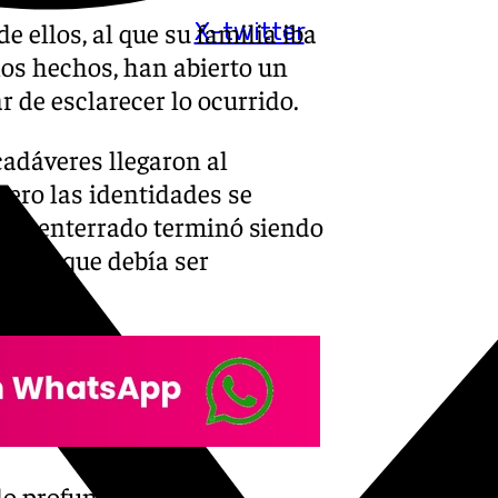
 ellos, al que su familia iba
X-twitter
 los hechos, han abierto un
 de esclarecer lo ocurrido.
cadáveres llegaron al
pero las identidades se
ser enterrado terminó siendo
mujer que debía ser
álaga.
do profundamente lo