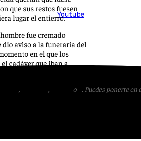
ron que sus restos fuesen
Youtube
era lugar el entierro.
el hombre fue cremado
 dio aviso a la funeraria del
 momento en el que los
 el cadáver que iban a
jer.
tagram
,
Facebook
,
Tik Tok
o
X
. Puedes ponerte en 