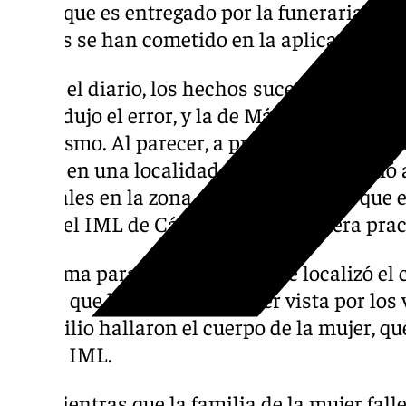
hasta que es entregado por la funeraria a la 
errores se han cometido en la aplicación de 
Según el diario, los hechos sucedieron entre
se produjo el error, y la de Málaga, que fue
del mismo. Al parecer, a principios de sem
reside en una localidad malagueña falleci
naturales en la zona de
Barbate
; por lo que
hasta el IML de Cádiz para que le fuera prac
De forma paralela, al parecer, se localizó e
mayor que llevaba días sin ser vista por los 
domicilio hallaron el cuerpo de la mujer, qu
citado IML.
Así, mientras que la familia de la mujer fal