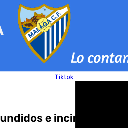
Tiktok
ndidos e incineran uno d