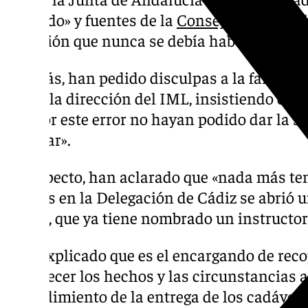
ocurrido» y fuentes de la
Consejería de Justi
situación que nunca se debía haber produci
Además, han pedido disculpas a la familia y
desde la dirección del IML, insistiendo e
que por este error no hayan podido dar la se
familiar».
Al respecto, han aclarado que «nada más te
hechos en la Delegación de Cádiz se abrió 
previa, que ya tiene nombrado un instructor
Han explicado que es el encargando de recop
esclarecer los hechos y las circunstancias 
procedimiento de la entrega de los cadávere