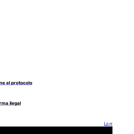
ne el protocolo
rma ilegal
Lo más visto >