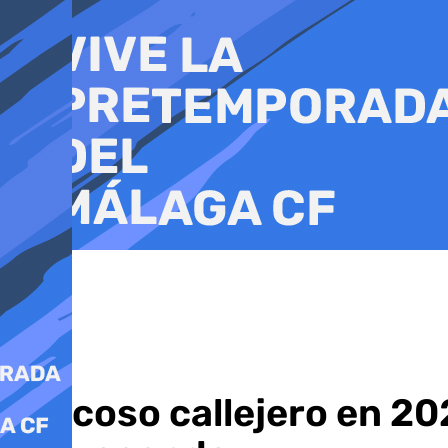
Ir
al
contenido
El acoso callejero en 2