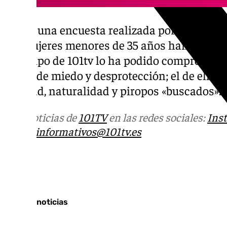
Según una encuesta realizada por L’Oreal Pa
las mujeres menores de 35 años han sufrido 
el equipo de 101tv lo ha podido comprobar. L
relato de miedo y desprotección; el de ellos,
libertad, naturalidad y piropos «buscados».
Más noticias de
101TV
en las redes sociales:
Ins
correo
informativos@101tv.es
Tags:
Últimas noticias