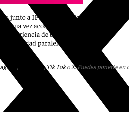
ris junto a IPSOS, el 92% de
alguna vez acoso callejero. Y
a experiencia de ellas, un
 una realidad paralela de
tagram
,
Facebook
,
Tik Tok
o
X
. Puedes ponerte en 