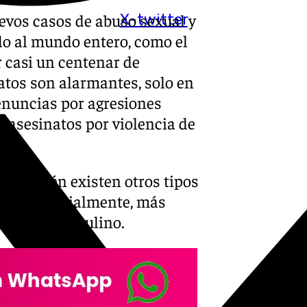
evos casos de abuso sexual y
X-twitter
do al mundo entero, como el
r casi un centenar de
tos son alarmantes, solo en
denuncias por agresiones
 asesinatos por violencia de
ue también existen otros tipos
ptadas socialmente, más
olectivo masculino.