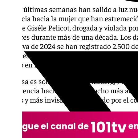
En las últimas semanas han salido a luz nu
violencia hacia la mujer que han estremeci
caso de Giséle Pelicot, drogada y violada po
hombres durante más de una década. Los da
lo que va de 2024 se han registrado 2.500 
sexuales con penetración hacia mujeres y 35
género en España.
Pero esa es solo la punta del iceberg, y es q
de violencia hacia la mujer mucho más ace
sutiles y más invisibles, sobre todo por el c