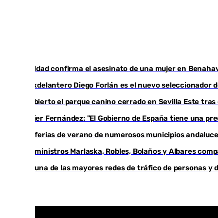
Igualdad confirma el asesinato de una mujer en Benahav
El exdelantero Diego Forlán es el nuevo seleccionador d
Reabierto el parque canino cerrado en Sevilla Este tra
Javier Fernández: "El Gobierno de España tiene una pre
Las ferias de verano de numerosos municipios andaluces
Los ministros Marlaska, Robles, Bolaños y Albares comp
Cae una de las mayores redes de tráfico de personas y 