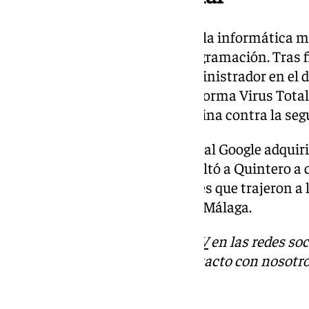
Quintero inició su relación con la informática 
primeras incursiones en la programación. Tras fi
Informática, trabajó como administrador en el di
Luego llegó Hispasec y la plataforma Virus Total
un ataque coordinado desde China contra la seg
Posteriormente, la multinacional Google adquir
Quintero. Este recorrido catapultó a Quintero a 
de la compañía, y sentó las bases que trajeron a 
sede, en el Paseo de la Farola de Málaga.
Descubre más noticias de
101TV
en las redes soc
Tok
o
X
. Puedes ponerte en contacto con nosotro
informativos@101tv.es