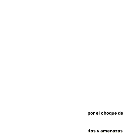
Cortado el Cercanías C-2 de Málaga por el choque de
un tren con una catenaria caída
Detenido en Estepona por malos tratos y amenazas