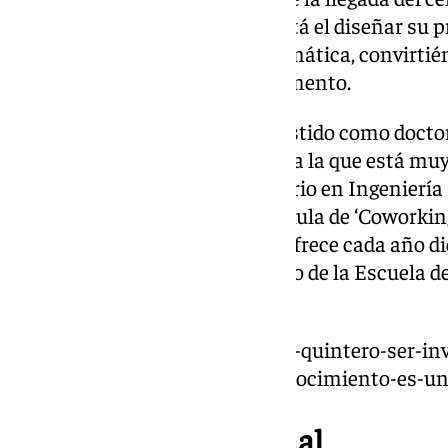
malagueña. Entre sus logros está el diseñar su 
estudiante de primero de Informática, convirti
reconocido experto en este segmento.
El pasado 20 de marzo fue investido como doctor
Málaga, institución académica a la que está muy l
Diploma de Experto Universitario en Ingeniería I
Malware y también montó un Aula de ‘Coworking’
ETSI de Informática. Además, ofrece cada año di
mujeres, en línea con el esfuerzo de la Escuela 
tecnológicas femeninas.
https://www.101tv.es/bernardo-quintero-ser-in
de-la-uma-no-es-solo-un-reconocimiento-es-u
Trayectoria profesional