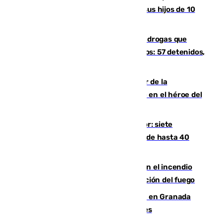
de muerte a su pareja en presencia de sus hijos de 10
años y 11 meses
Desarticulada una red de tráfico de drogas que
introducía la mercancía desde Marruecos: 57 detenidos,
cuatro de ellos en Andalucía
Ferrán Torres, nombrado embajador de la
Comunidad Valenciana tras convertirse en el héroe del
Mundial
Andalucía sigue asfixiada por el calor: siete
provincias, en alerta por temperaturas de hasta 40
grados
Activado el nivel 2 de emergencia en el incendio
forestal de Niebla por la compleja evolución del fuego
Controlado un incendio de rastrojos en Granada
junto a la autovía y al Callejón de Nogales