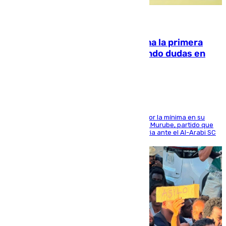
07.08.2026
El Málaga cae ante el Ceuta y suma la primera
derrota de la pretemporada dejando dudas en
defensa
El cuadro dirigido por Juanfran Funes perdió por la mínima en su
envite contra el conjunto caballa en el Alfonso Murube, partido que
se disputó un día después de su primera victoria ante el Al-Arabi SC