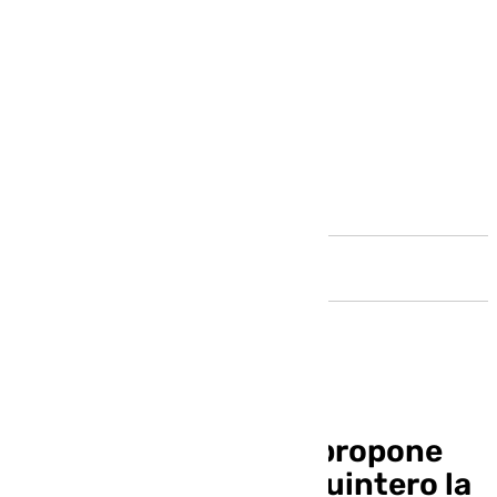
Andalucía
El alcalde de Málaga propone
otorgar a Bernardo Quintero la