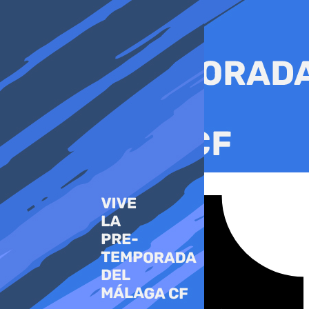
Ir
al
contenido
Tiktok