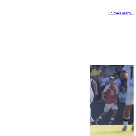
Lo más visto >
Más noticias
Ver más >