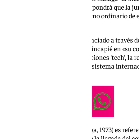
Hijo Adoptivo. De la Torre lo propondrá que la ju
Ayuntamiento apruebe en el Pleno ordinario de 
institucional.
El regidor malagueño lo ha anunciado a través d
sociales. De la Torre ha hecho hincapié en «su c
tecnológica, el fomento de vocaciones ‘tech’, la r
visibilidad de la ciudad en el ecosistema inter
este reconocimiento».
Bernardo Quintero (Vélez-Málaga, 1973) es refer
Ciberseguridad y responsable de la llegada del ce