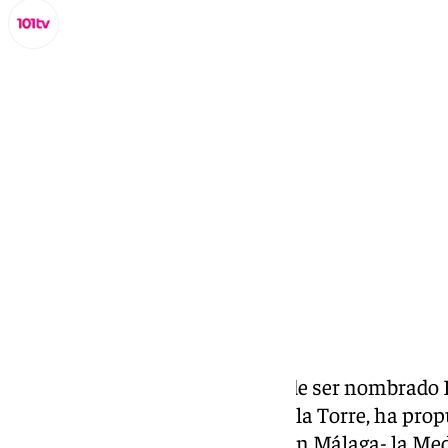
Lynx Devs
miércoles, 26 marzo 2025, 10:21
Compartir:
Tan solo una semana después de ser nombrado H
alcalde de Málaga, Francisco de la Torre, ha pro
Quintero
-precursor de Google en Málaga- la Medal