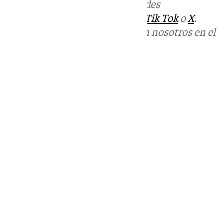
Más noticias de
101TV
en las redes
sociales:
Instagram
,
Facebook
,
Tik Tok
o
X
.
Puedes ponerte en contacto con nosotros en el
correo
informativos@101tv.es
Tags:
Últimas noticias