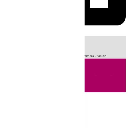
HOY
|
Fútbol
Sucesos
Crisis Migratoria en Ceuta
LaLiga
Primera División
Andalucía