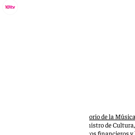
Lynx Devs
miércoles, 19 marzo 2025, 11:26
Compartir:
La
financiación del nuevo Auditorio de la Músic
Málaga sigue dando de sí. El ministro de Cultura,
semana pasada que los «esfuerzos financieros 