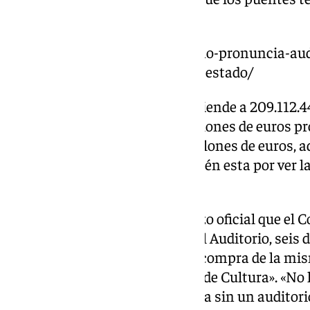
avanzar juntos», ha añadido.
https://www.101tv.es/cultura-no-pronuncia-aud
malaga-estan-obras-biblioteca-estado/
El presupuesto actualizado asciende a 209.112.4
del regidor es que hasta 110 millones de euros pr
Ayuntamiento aportaría 20 millones de euros, ad
la Junta de Andalucía 25. También esta por ver la
Diputación provincial.
El pasado 18 de diciembre se hizo oficial que el
la parcela en la que se ubicará el Auditorio, seis
Urbanismo diese luz verde a la compra de la mis
«se hará con o sin el Ministerio de Cultura». «N
en Europa del tamaño de Málaga sin un auditorio 