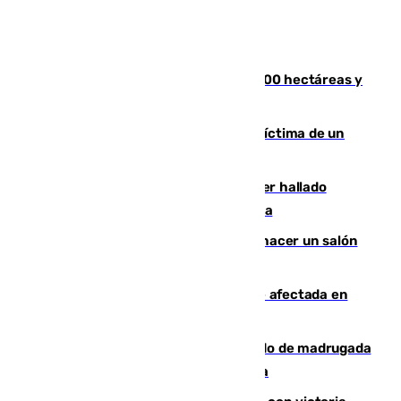
El incendio de Niebla alcanza las 8.000 hectáreas y
mantiene desalojadas a 474 personas
El tenista checho Lehecka, nueva víctima de un
Rafa Jódar que está siendo imparable
Muere un hombre de 58 años tras ser hallado
inconsciente en una piscina en Cómpeta
Un tribunal federal impide a Trump hacer un salón
de baile en la Casa Blanca
Incendios de Castellón: la superficie afectada en
Tírig roza las 400 hectáreas
Muere un peatón tras ser atropellado de madrugada
en la carretera A-7 a su paso por Málaga