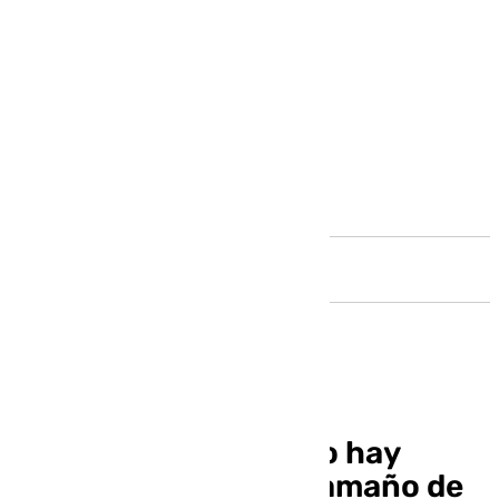
Andalucía
El alcalde insiste: «No hay
ninguna ciudad del tamaño de