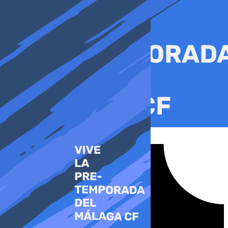
Ir
al
contenido
Tiktok