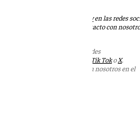
sentenciado.
Descubre más noticias de
101Tv
en las redes soc
Tok
o
X
. Puedes ponerte en contacto con nosotro
informativos@101tv.es
Más noticias de
101TV
en las redes
sociales:
Instagram
,
Facebook
,
Tik Tok
o
X
.
Puedes ponerte en contacto con nosotros en el
correo
informativos@101tv.es
Tags:
Últimas noticias