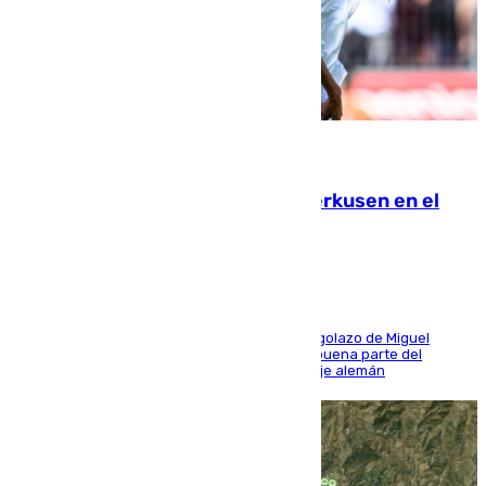
08.08.2026
El Sevilla se desinfla ante el Leverkusen en el
último ensayo (1-2)
El conjunto de Luis García se adelantó con un golazo de Miguel
Sierra y ofreció buenas sensaciones durante buena parte del
encuentro, pero acabó cediendo ante el empuje alemán