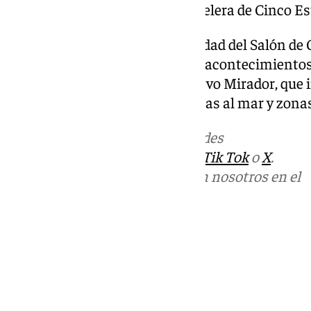
Andalucía para la categoría hotelera de Cinco Es
Se ampliaría, además, la capacidad del Salón de 
«acoger grandes espectáculos y acontecimientos c
última planta se ubicaría el nuevo Mirador, que i
restauración y terrazas con vistas al mar y zona
Más noticias de
101TV
en las redes
sociales:
Instagram
,
Facebook
,
Tik Tok
o
X
.
Puedes ponerte en contacto con nosotros en el
correo
informativos@101tv.es
Tags:
Últimas noticias