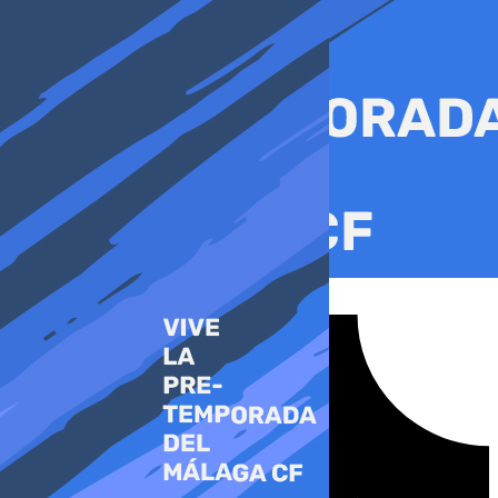
Ir
al
contenido
Tiktok