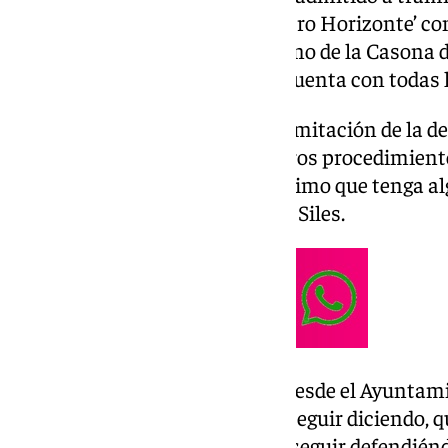
plataforma ‘Defendamos Nuestro Horizonte’ cont
la portavoz del equipo de gobierno de la Casona de
ha asegurado que el proyecto «cuenta con todas l
«Se va a iniciar el proceso de tramitación de la 
cosa. El TSJA ya ha tumbado otros procedimiento
Consejo de Ministros será el último que tenga al
proyecto», ha señalado Pérez de Siles.
La portavoz ha subrayado que desde el Ayuntami
que siempre han dicho y van a seguir diciendo, q
jurídico del proyecto. «Vamos a seguir defendiénd