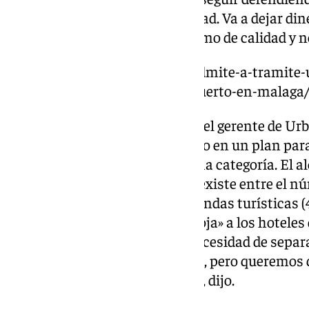
nuestras inversiones en la ciudad. Va a dejar di
adquisitivo. Queremos un turismo de calidad y n
https://www.101tv.es/el-tsja-admite-a-tramite
construccion-de-la-torre-del-puerto-en-malaga
De hecho, en esta misma línea, el gerente de U
explicado que se está trabajando en un plan para
y hoteles que no sean de máxima categoría. El alc
subrayó «la desproporción que existe entre el n
(14.000) y las camas de las viviendas turísticas (
También le puso la «alfombra roja» a los hoteles 
importancia del turismo y la necesidad de separar
turismo. Los turistas no sobran, pero queremos
Málaga no existe turismofobia», dijo.