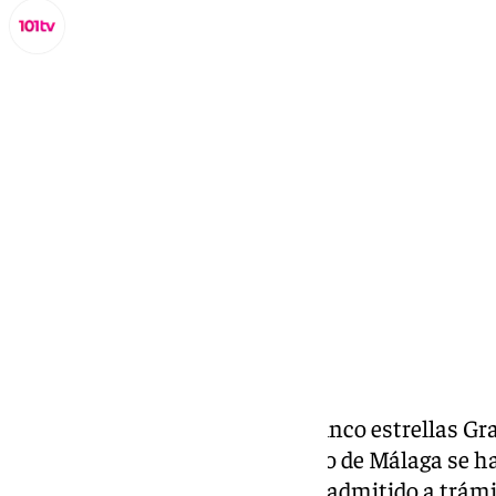
Lynx Devs
viernes, 8 noviembre 2024, 18:08
Compartir:
La
torre del puerto
, el hotel de cinco estrellas G
en el dique de Levante del Puerto de Málaga se 
piedra en el camino. El TSJA ha admitido a trám