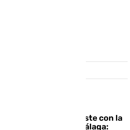
Andalucía
El Ayuntamiento insiste con la
torre del puerto de Málaga: