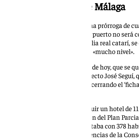
La torre del puerto de Málaga
Los promotores han recibido una prórroga de cu
proyecto definitivo y la torre del puerto no será
inversores, vinculados a la familia real catarí,
tres estudios de arquitectura de «mucho nivel».
El proyecto que se maneja a día de hoy, que se qu
despacho malagueño del arquitecto José Seguí, 
de obra en caso de que se acabe cerrando el ‘fich
Chipperfield.
El plan, hasta ahora, era construir un hotel de 1
pese a que, según la modificación del Plan Parci
levantar hasta 150 metros. Contaba con 378 hab
suites— que «cumplen las exigencias de la Conse