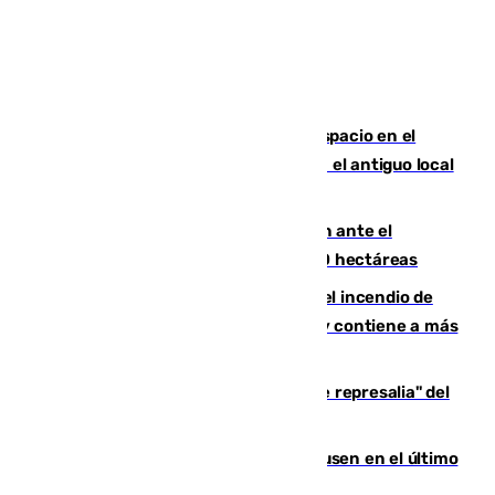
Las marca internacionales ganan espacio en el
Centro de Málaga: La Tagliatella abre en el antiguo local
de Vox Sports Bar
Moreno pide extremar la precaución ante el
incendio de Niebla, que supera las 4.000 hectáreas
340 personas más desalojadas por el incendio de
Niebla, que mantiene a 410 evacuadas y contiene a más
de 500 efectivos trabajando
Italia responde ante las "medidas de represalia" del
Gobierno de Sánchez
El Sevilla se desinfla ante el Leverkusen en el último
ensayo (1-2)