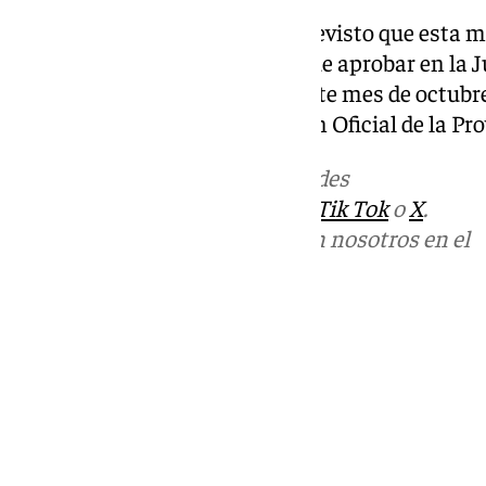
Casero ha afirmado que está previsto que esta me
de noviembre. Ahora se tiene que aprobar en la J
pleno —en principio en el de este mes de octu
cuando se publique en el Boletín Oficial de la Pro
Más noticias de
101TV
en las redes
sociales:
Instagram
,
Facebook
,
Tik Tok
o
X
.
Puedes ponerte en contacto con nosotros en el
correo
informativos@101tv.es
Tags:
Últimas noticias