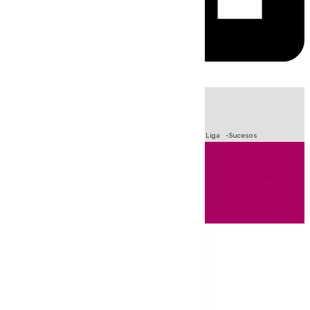
HOY
|
Fútbol
Primera División
Crisis Migratoria en Ceuta
LaLiga
Sucesos
Andalucía