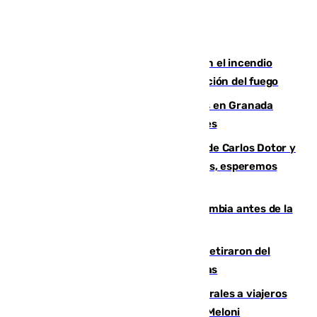
Activado el nivel 2 de emergencia en el incendio
forestal de Niebla por la compleja evolución del fuego
Controlado un incendio de rastrojos en Granada
junto a la autovía y al Callejón de Nogales
Juanfran Funes, sobre las lesiones de Carlos Dotor y
Fernando Calero: “Estamos preocupados, esperemos
que no sea nada”
Felipe VI refuerza los lazos con Colombia antes de la
llegada del nuevo presidente
Fernando Calero y Carlos Dotor se retiraron del
encuentro contra el Ceuta con molestias
España restablece controles temporales a viajeros
procedentes de Italia como repuesta a Meloni