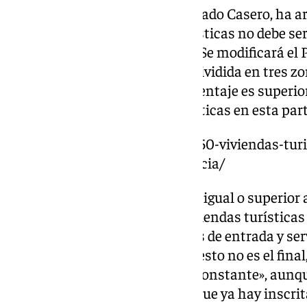
El informe, tal y como ha explicado Casero, ha ar
implantación de viviendas turísticas no debe ser
parque de vivienda residencial. Se modificará el 
de este estudio,
Málaga
queda dividida en tres z
43 barrios, y es en la que el porcentaje es superio
permitirán más viviendas turísticas en esta part
https://www.101tv.es/unas-1-550-viviendas-tur
de-baja-por-la-junta-de-andalucia/
En la zona 2, con un porcentaje igual o superior al
4,53%, se permitirán nuevas viviendas turístic
siempre con los condicionantes de entrada y serv
Urbanismo ha avisado de que «esto no es el final, 
documento estará en revisión constante», aunque
pueden cancelar las viviendas que ya hay inscrit