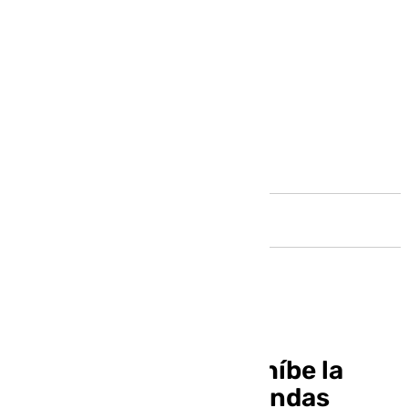
Andalucía
El Ayuntamiento prohíbe la
implantación de viviendas