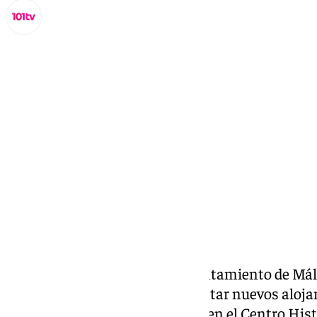
Lynx Devs
miércoles, 23 octubre 2024, 12:56
Compartir:
Nueva vuelta de tuerca del Ayuntamiento de Mál
turísticas
. No se podrán implantar nuevos aloja
barrios de la ciudad, la mayoría en el Centro Hist