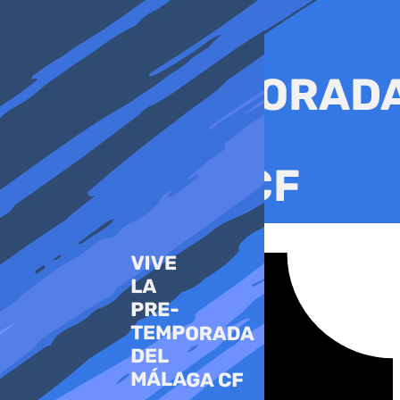
Ir
al
contenido
Tiktok