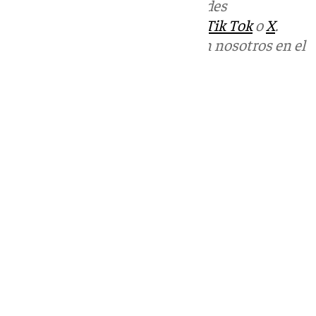
Más noticias de
101TV
en las redes
sociales:
Instagram
,
Facebook
,
Tik Tok
o
X
.
Puedes ponerte en contacto con nosotros en el
correo
informativos@101tv.es
Tags:
Últimas noticias