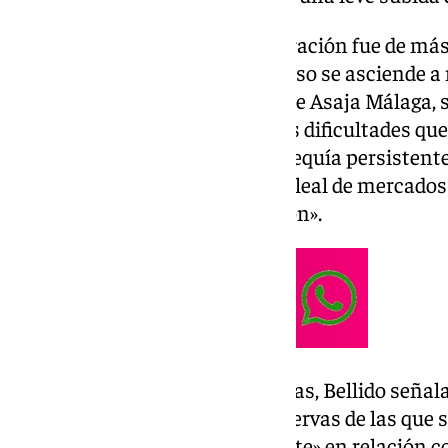
En la pasada campaña la facturación fue de más 
mientras que en el presente curso se asciende a 
Baldomero Bellido, presidente de Asaja Málaga, 
resultados: «Refleja las enormes dificultades que
ganaderos, golpeados por una sequía persistente,
producción, la competencia desleal de mercados e
efectivas que alivien su situación».
Además de la ausencias de lluvias, Bellido señala
para almacenar
las escasas reservas de las que 
exigido una «una política valiente» en relación c