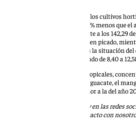
millones de euros.
El descenso ha sido acusado en los cultivos hort
facturación ha registrado un 20% menos que el 
de 113,74 millones de euros, frente a los 142,29 de
pimiento o la cebolla han caído en picado, mient
mantiene. También diferente es la situación del 
especie de resurgimiento, pasando de 8,40 a 12,5
Por último, los cultivos de subtropicales, concen
y entre los que se encuentra el aguacate, el man
una cantidad ligeramente inferior a la del año 2
Descubre más noticias de 101Tv en las redes soc
Tok
o
X
. Puedes ponerte en contacto con nosotro
informativos@101tv.es
.