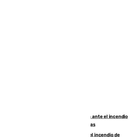
Moreno pide extremar la precaución ante el incendio
de Niebla, que supera las 4.000 hectáreas
340 personas más desalojadas por el incendio de