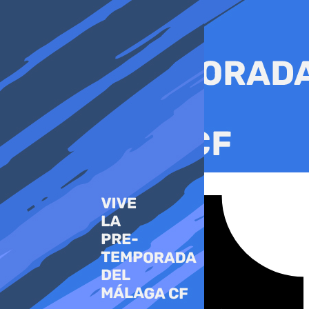
Ir
al
contenido
Tiktok