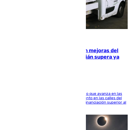
08.08.2026
La inversión del Ayuntamiento en mejoras del
entorno del Prado de San Sebastián supera ya
1.600.000 euros
El consistorio, a través de Emasesa, ha indicado que avanza en las
obras de renovación de las redes de saneamiento en las calles del
entorno del Prado, contando la zona con una financiación superior al
millón y medio de euros