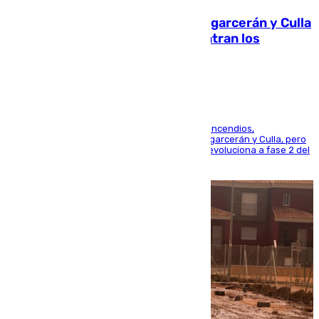
Incendios de Castellón: Sierra Engarcerán y Culla
evolucionan positivamente y centran los
esfuerzos en Tírig
La UME se suma al operativo de control de los incendios,
progresando adecuadamente los de Sierra Engarcerán y Culla, pero
centrando todo el empeño en el de Culla, que evoluciona a fase 2 del
PEIF