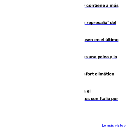
Niebla, que mantiene a 410 evacuadas y contiene a más
de 500 efectivos trabajando
Italia responde ante las "medidas de represalia" del
Gobierno de Sánchez
El Sevilla se desinfla ante el Leverkusen en el último
ensayo (1-2)
Tensión en la prisión de Alhaurín tras una pelea y la
incautación de un punzón
Málaga contabiliza 148 zonas de confort climático
para enfrentar las altas temperaturas
Marlaska notifica a la Unión Europea el
restablecimiento de controles fronterizos con Italia por
vía aérea y marítima
Lo más visto >