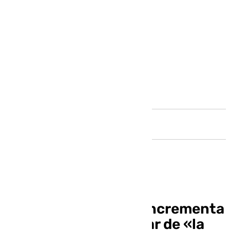
Andalucía
El campo de Málaga incrementa
su facturación a pesar de «la