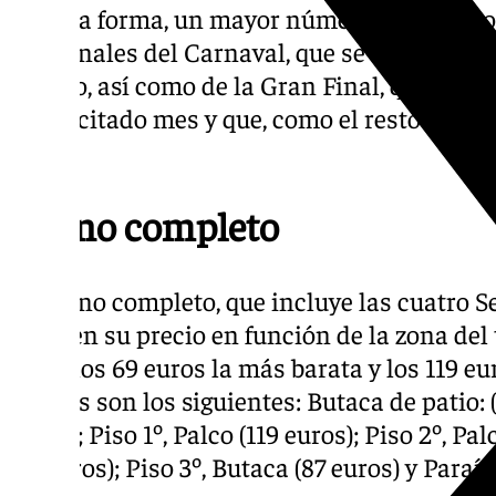
De esta forma, un mayor número de usuarios
semifinales del Carnaval, que se celebrarán e
febrero, así como de la Gran Final, que está
21 del citado mes y que, como el resto de fa
horas.
Abono completo
El abono completo, que incluye las cuatro Se
varía en su precio en función de la zona del
entre los 69 euros la más barata y los 119 eu
precios son los siguientes: Butaca de patio: (
euros); Piso 1º, Palco (119 euros); Piso 2º, Pa
(87 euros); Piso 3º, Butaca (87 euros) y Paraís