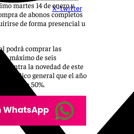
ximo martes 14 de enero y
X-twitter
a compra de abonos completos
uirirse de forma presencial u
eral podrá comprar las
r un máximo de seis
encuentra la novedad de este
 el público general que el año
colo en un 50%.