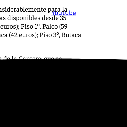
nsiderablemente para la
Youtube
das disponibles desde 35
euros); Piso 1º, Palco (59
aca (42 euros); Piso 3º, Butaca
a de la Cantera, que se
 también se podrán adquirir
 precio de 3 euros y contará
 distintos superhéroes así
e abrirá la Gala que
 cierre alrededor de las 14.30
s