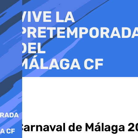
Ir
al
contenido
El Carnaval de Málaga 