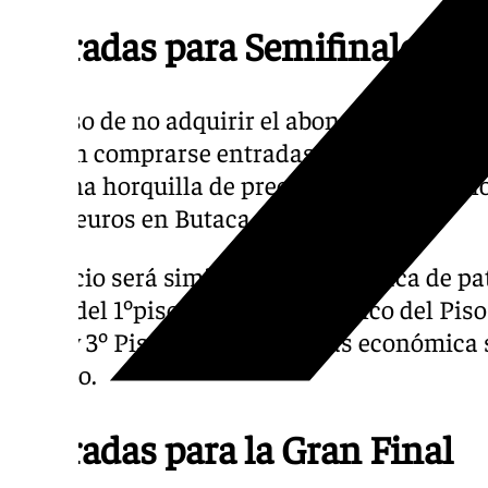
Entradas para Semifinales
En caso de no adquirir el abono completo, a 
podrán comprarse entradas individuales a 
con una horquilla de precios que va desde l
los 19 euros en Butaca de patio.
El precio será similar tanto en Butaca de pa
Palco del 1ºpiso (19 euros). En Palco del Pis
de 2º y 3º Piso serán 14 y la más económica 
Paraíso.
Entradas para la Gran Final