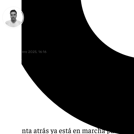
Antonio López
jueves, 9 enero 2025, 16:16
Compartir:
La cuenta atrás ya está en marcha para la
c