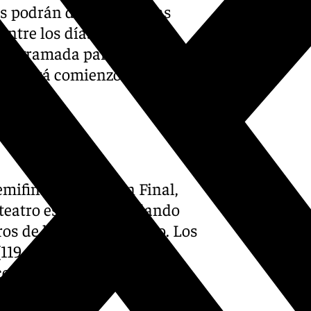
 podrán disfrutar de las
ntre los días 16 y 19 de
 programada para el viernes
ses, dará comienzo a las 20.00
mifinales y la Gran Final,
 teatro escogida, oscilando
ros de la butaca de patio. Los
119 euros); Platea (119
lco (98 euros); Piso 2º, Butaca
o (69 euros)