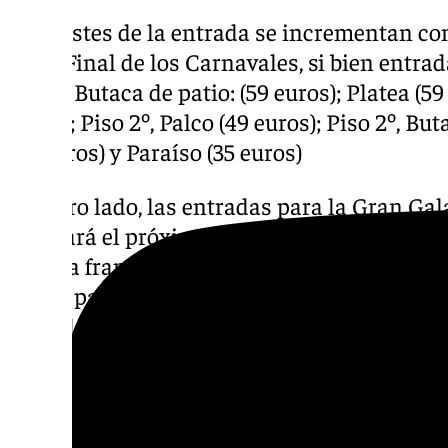
Los costes de la entrada se incrementan co
Gran Final de los Carnavales, si bien entra
euros: Butaca de patio: (59 euros); Platea (59 
euros); Piso 2º, Palco (49 euros); Piso 2º, But
(42 euros) y Paraíso (35 euros)
Por otro lado, las entradas para la Gran Gal
realizará el próximo domingo 16 de febrero,
en esta franja de días. La localidad tiene un
con la participación personajes como Bluey,
como la participación de Escudero Music qu
comenzará a las 11.30 y que tiene previsto su
horas.
Descubre más noticias de 101Tv en las rede