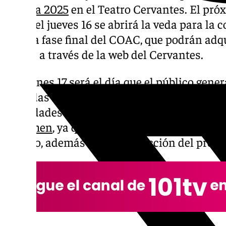
Málaga 2025
en el Teatro Cervantes. El pró
hasta el jueves 16 se abrirá la veda para l
para la fase final del COAC, que podrán adq
online a través de la web del Cervantes.
El viernes 17 será el día que el público gen
entradas individuales, pudiéndose adquiri
localidades por persona. Aquí es donde se 
certamen
, ya que habrá 170 plazas más para
pasado, además de una reducción del proto