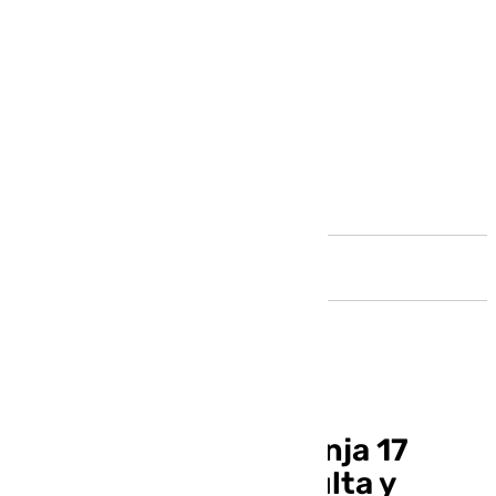
Andalucía
El ‘caso Astapa’ se zanja 17
años después con multa y