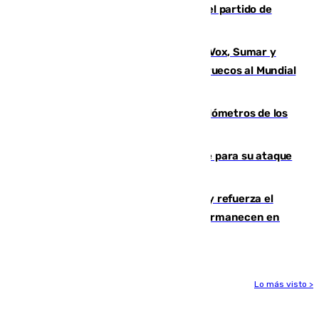
Sigue en directo la retransmisión del partido de
pretemporada Málaga-Al-Arabi
La crisis migratoria de Ceuta une a Vox, Sumar y
Podemos contra la candidatura de Marruecos al Mundial
2030
Diputación limpia de residuos 170 kilómetros de los
principales caminos del Rocío en Sevilla
El Real Madrid ficha a Yan Diomande para su ataque
por 125 millones
El Gobierno instala duchas y baños y refuerza el
CETI para los miles de migrantes que permanecen en
Ceuta
Lo más visto >
Más noticias