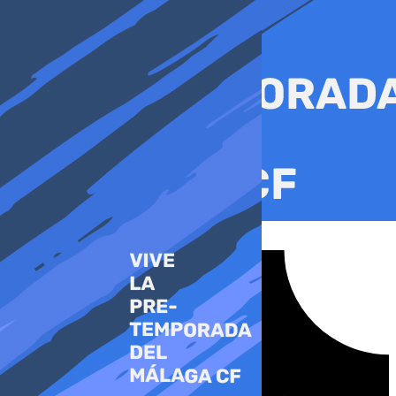
Ir
al
contenido
Tiktok