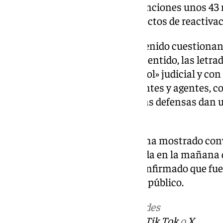
podido recaudar por la vía de sanciones unos 43 
su caducidad y «la ausencia de actos de reactiva
Las defensas, por contra, han venido cuestionan
tachado de «irregular». En este sentido, las letr
que la causa se inició «sin control» judicial y c
la denuncia entre los denunciantes y agentes, c
José Manuel Villarejo, a quien las defensas dan u
de la investigación.
En este sentido, el exalcalde se ha mostrado co
momento, incluido en su entrada en la mañana de
Justicia de Málaga, donde ha confirmado que fue
integro y actuó en defensa de lo público.
Más noticias de
101TV
en las redes
sociales:
Instagram
,
Facebook
,
Tik Tok
o
X
.