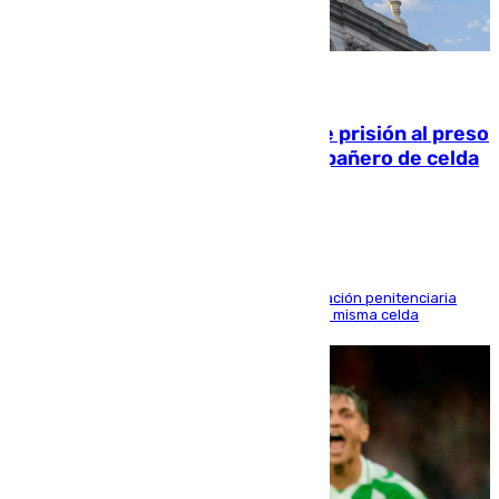
06.08.2026
El Supremo ratifica los 17 años de prisión al preso
que mató estrangulado a su compañero de celda
en Morón
El alto tribunal avala también que la Administración penitenciaria
indemnice a la familia por fallar al asignarles la misma celda