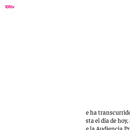
Miguel Alfonso
viernes, 8 noviembre 2024, 16:43
Compartir:
Diecisiete años. Es el tiempo que ha transcurri
instrucción del ‘caso Astapa’ hasta el día de hoy
Tribunal de la Sección Tercera de la Audiencia P