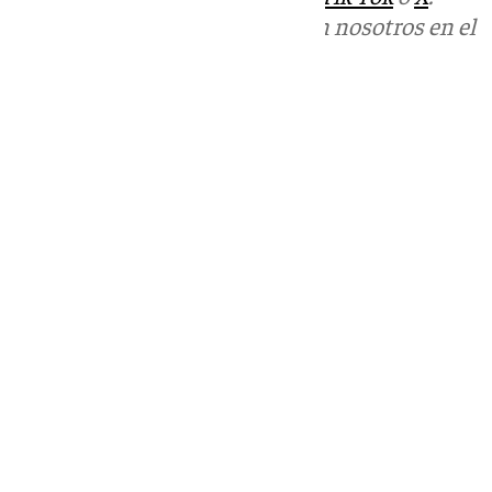
Puedes ponerte en contacto con nosotros en el
correo
informativos@101tv.es
Tags:
Últimas noticias