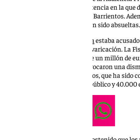
con la lectura del fallo de la sentencia en la que 
exalcalde de Estepona, Antonio Barrientos. Ade
condenadas mientras que 31 han sido absueltas.
El que fuera alcalde de
Estepona
estaba acusado d
malversación, cohecho y de prevaricación. La Fisc
meses de prisión y una multa de un millón de eu
del caso y las indagaciones provocaron una dism
penas, entre ellas la de Barrientos, que ha sido
meses de suspensión de cargo público y 40.000 
La Fiscalía Anticorrupción ha sostenido que los 