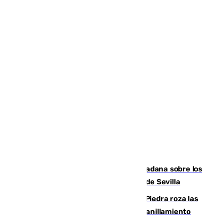
PSOE y Vox critican la consulta ciudadana sobre los
toldos que ha lanzado el Ayuntamiento de Sevilla
La laguna malagueña de Fuente de Piedra roza las
30.000 parejas de flamencos antes del anillamiento