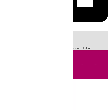
HOY
|
Fútbol
Primera División
Crisis Migratoria en Ceuta
Sucesos
LaLiga
Andalucía