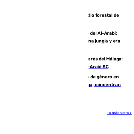
cruzar la frontera española
Huelva eleva a emergencia el incendio forestal de
Niebla
Juanfran Funes, sobre el duro juego del Al-Arabi:
“Por momentos nos hemos metido en una jungla y era
hasta peligroso”
Ya se han estrenado los tres delanteros del Málaga:
Eneko Jauregui, bigoleador contra el Al-Arabi SC
35 mujeres asesinadas por violencia de género en
España en este 2026: Andalucía y Málaga, concentran
el foco de la tragedia
Lo más visto >
Más noticias