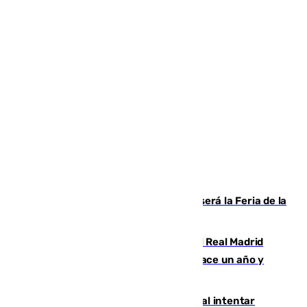
Talleres, escape room y música: así será la Feria de la
Juventud Cofrade de Málaga
El fichaje más caro de la historia del Real Madrid
costaba 105 millones de euros menos hace un año y
jugaba en Leganés
Ceuta suma 82 fallecidos en el mar al intentar