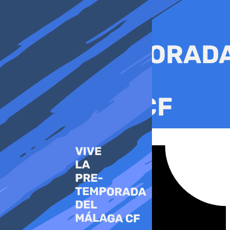
Ir
al
contenido
Tiktok