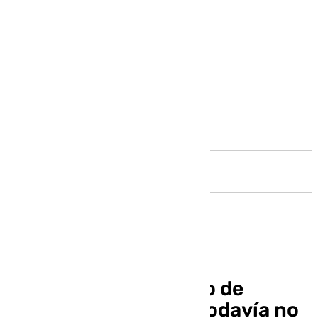
Andalucía
El cementerio público de
animales de Málaga todavía no