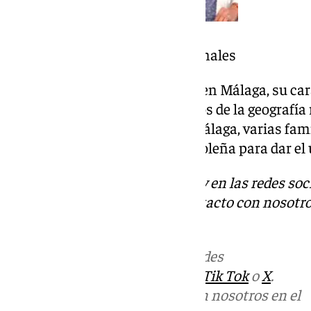
Precios de los servicios del
cementerio público de animales
Aunque el cementerio se ubica en Málaga, su cará
atrae a personas de otros puntos de la geografí
fuentes del Ayuntamiento de Málaga, varias fam
han acudido a la capital costasoleña para dar el
Descubre más noticias de 101Tv en las redes soc
Tok
o
X
. Puedes ponerte en contacto con nosotro
informativos@101tv.es
.
Más noticias de
101TV
en las redes
sociales:
Instagram
,
Facebook
,
Tik Tok
o
X
.
Puedes ponerte en contacto con nosotros en el