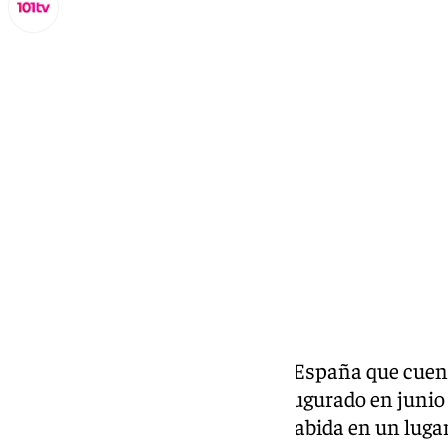
Miguel Alfonso
jueves, 26 diciembre 2024, 17:47
Compartir:
Málaga es la primera ciudad de España que cuen
animales de compañía. Fue inaugurado en junio 
animales de compañía tienen cabida en un lugar 