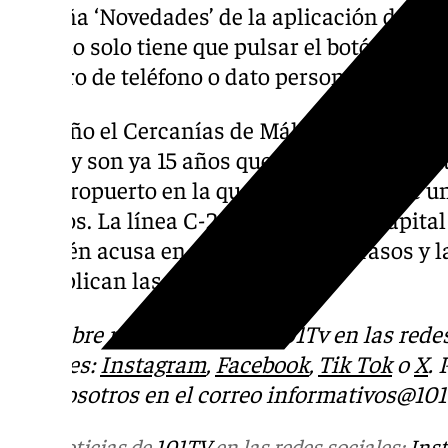
pestaña ‘Novedades’ de la aplicación de Wha
usuario solo tiene que pulsar el botón ‘segui
número de teléfono o dato personal alguno.
Este año el Cercanías de Málaga cumple 20
Renfe y son ya 15 años que la línea C-1 cue
del Aeropuerto en la que cada día se sube u
viajeros. La línea C-2, que conecta la capita
también acusa en ocasiones los retrasos y l
multiplican las quejas.
Descubre más noticias de 101Tv en las rede
sociales:
Instagram
,
Facebook
,
Tik Tok
o
X
.
con nosotros en el correo
informativos@101t
Más noticias de
101TV
en las redes sociales:
Ins