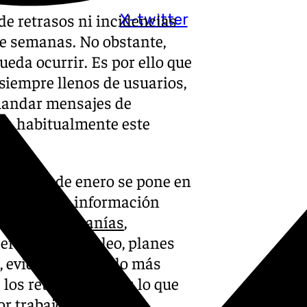
de retrasos ni incidencias
X-twitter
e semanas. No obstante,
eda ocurrir. Es por ello que
 siempre llenos de usuarios,
mandar mensajes de
cen habitualmente este
unes 20 de enero se pone en
eal toda la información
renes del
Cercanías
,
ervicio del núcleo, planes
e, evidentemente, lo más
los retrasos, que es lo que
r trabajo.