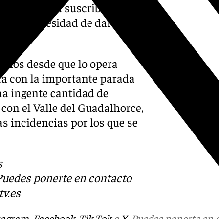
tsApp. Para suscribirse, el
r’, sin necesidad de dar su
 años desde que lo opera
nta con la importante parada
na ingente cantidad de
l con el Valle del Guadalhorce,
as incidencias por los que se
s
 Puedes ponerte en contacto
v.es
tagram
,
Facebook
,
Tik Tok
o
X
. Puedes ponerte en 