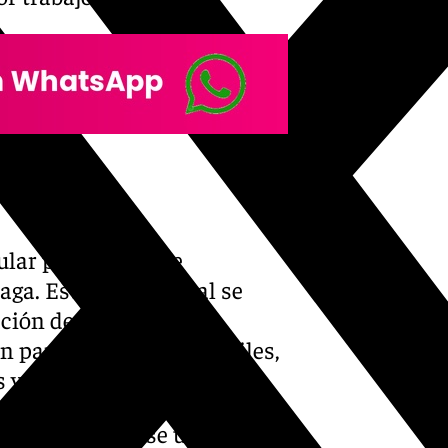
Renfe
ular plataforma de
aga. Este nuevo canal se
ción de Renfe: cuenta
n para dispositivos móviles,
 y estaciones.
nal de Renfe se ubica en la