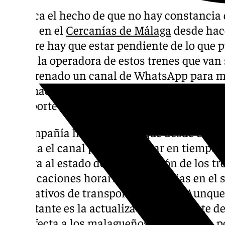
Destaca el hecho de que no hay constancia 
graves en el
Cercanías de Málaga
desde hac
siempre hay que estar pendiente de lo que pu
Renfe, la operadora de estos trenes que van
ha estrenado un canal de WhatsApp para 
información en tiempo real a quienes utili
transporte público y estén interesados.
La compañía ha informado que desde este l
marcha el canal para actualizar en tiempo r
relativa al estado de la circulación de los t
modificaciones horarias, incidencias en el s
alternativos de transporte, etcétera. Aunqu
importante es la actualización constante de 
más afecta a los malagueños que lo cogen po