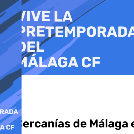
Ir
al
contenido
El Cercanías de Málaga 