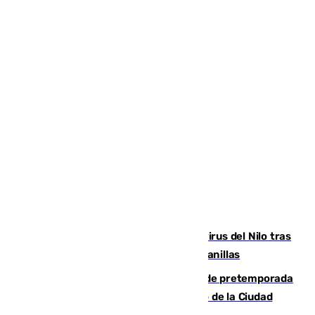
Málaga refuerza la vigilancia por el virus del Nilo tras
detectar un mosquito positivo en Campanillas
Málaga-Ceuta: cuarto compromiso de pretemporada
de los blanquiazules en busca del Trofeo de la Ciudad
Autónoma