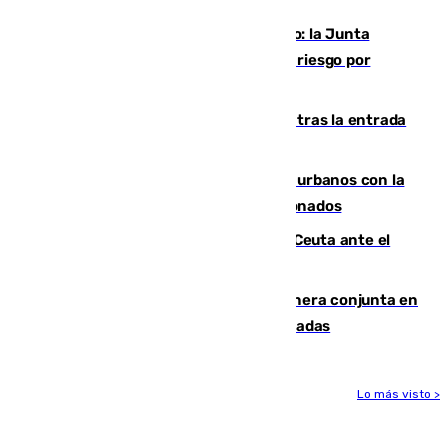
Málaga, en alerta por el virus del Nilo: la Junta
decreta Campanillas como zona de alto riesgo por
varios casos recientes
El Gobierno registra 1.342 menores tras la entrada
masiva del pasado 30 de julio
Cádiz despide seis «puntos negros» urbanos con la
orden de retirada para quioscos abandonados
La Armada suma cuatro buques en Ceuta ante el
aviso de un nuevo cruce el 15 de agosto
Guardia Civil y RFEF trabajan de manera conjunta en
el caso de las estafas de ventas de entradas
Lo más visto >
Más noticias