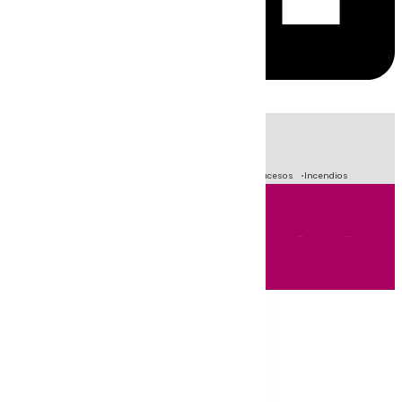
HOY
|
Fútbol
Primera División
Crisis Migratoria en Ceuta
Sucesos
Incendios
Andalucía