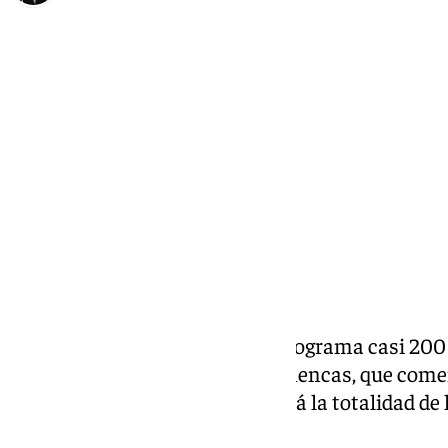
Alberto Romera
viernes, 6 septiembre 2024, 14:16
Compartir:
El
Circuito Andaluz de Peñas
programa casi 200 f
Circuito Andaluz de Peñas Flamencas, que com
en la provincia de Jaén, recorrerá la totalidad d