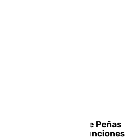
Andalucía
El Circuito Andaluz de Peñas
programa casi 200 funciones