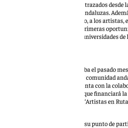
Peñas cumple con los objetivos trazados desde la
público de las ocho provincias andaluzas. Ademá
principales actores del flamenco, a los artistas, 
encuentran en las peñas esas primeras oportunid
Andalucía, que son auténticas universidades de l
Convenios de colaboración
La programación, que comenzaba el pasado mes 
Jaén, recorrerá la totalidad de la comunidad and
Como novedad, esta edición cuenta con la colabo
Intérpretes y Ejecutantes, AIE, que financiará la
el ciclo a través de su programa ‘Artistas en Rut
en una nota de prensa.
La nueva edición del ciclo tiene su punto de part