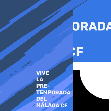
Ir
al
contenido
Tiktok