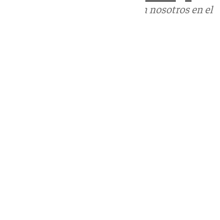
Puedes ponerte en contacto con nosotros en el
correo
informativos@101tv.es
Tags:
Últimas noticias