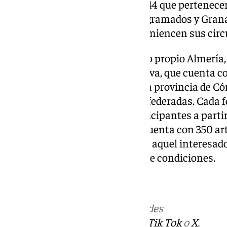
tantas peñas flamencas de las 44 que pertenecen
en sus 47 peñas 27 artistas programados y Gran
catorce actuaciones, las que comiencen sus circu
A finales de septiembre harán lo propio Almería,
tiene 16 peñas federadas y Huelva, que cuenta c
espectáculos. En octubre será la provincia de Có
que para por 25 de las 41 peñas federadas. Cada 
seleccionado a los artistas participantes a parti
una convocatoria pública que cuenta con 350 arti
catálogo posibilita que que todo aquel interesad
pudiera presentar en igualdad de condiciones.
NOTICIAS
Más noticias de
101TV
en las redes
sociales:
Instagram
,
Facebook
,
Tik Tok
o
X
.