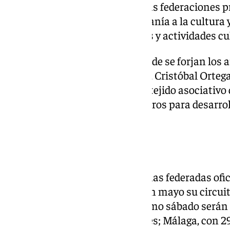
colaboración con cada una de las federaciones pr
favorecer el acceso de la ciudadanía a la cultura 
flamenco a través de programas y actividades cu
«Es en las peñas flamencas donde se forjan los art
puntualizaba el director del IAF, Cristóbal Orte
de la institución pública con el tejido asociativ
este año invertimos 210.000 euros para desarrol
peñas flamencas».
Programación
Concretamente, son 321 las peñas federadas ofi
provincia de Jaén comenzaba en mayo su circuit
y 23 peñas federadas. Y el próximo sábado serán l
peñas y 47 artistas participantes; Málaga, con 2