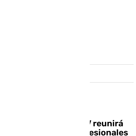
Andalucía
El congreso de la DRV reunirá
en Málaga a 500 profesionales