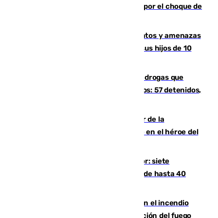
Cortado el Cercanías C-2 de Málaga por el choque de
un tren con una catenaria caída
Detenido en Estepona por malos tratos y amenazas
de muerte a su pareja en presencia de sus hijos de 10
años y 11 meses
Desarticulada una red de tráfico de drogas que
introducía la mercancía desde Marruecos: 57 detenidos,
cuatro de ellos en Andalucía
Ferrán Torres, nombrado embajador de la
Comunidad Valenciana tras convertirse en el héroe del
Mundial
Andalucía sigue asfixiada por el calor: siete
provincias, en alerta por temperaturas de hasta 40
grados
Activado el nivel 2 de emergencia en el incendio
forestal de Niebla por la compleja evolución del fuego