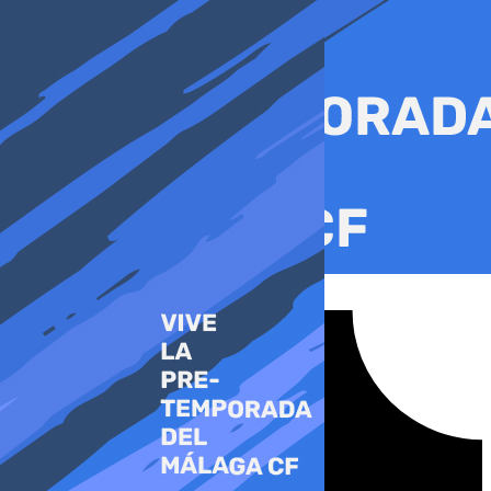
Ir
al
contenido
Tiktok