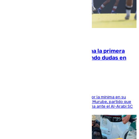
07.08.2026
El Málaga cae ante el Ceuta y suma la primera
derrota de la pretemporada dejando dudas en
defensa
El cuadro dirigido por Juanfran Funes perdió por la mínima en su
envite contra el conjunto caballa en el Alfonso Murube, partido que
se disputó un día después de su primera victoria ante el Al-Arabi SC