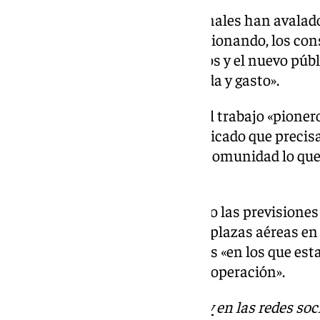
Ha valorado que estos profesionales han avalad
«el mercado alemán está evolucionando, los co
tienen nuevos comportamientos y el nuevo públic
muy interesante por su demanda y gasto».
En este sentido, ha subrayado el trabajo «pionero
segmento de población y ha indicado que precis
este público y su interés por la comunidad lo qu
plazas hacia la comunidad.
Se les han trasladado al respecto las previsiones
un crecimiento de un 8% en las plazas aéreas en 
10% o 12% para el segundo, datos «en los que es
reserva de asientos como de turoperación».
Descubre más noticias de
101Tv
en las redes soc