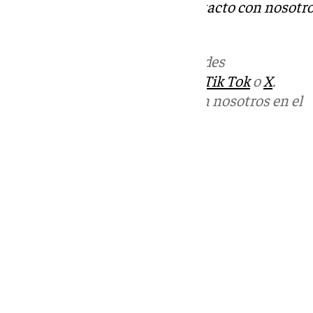
Tok
o
X
. Puedes ponerte en contacto con nosotro
informativos@101tv.es
Más noticias de
101TV
en las redes
sociales:
Instagram
,
Facebook
,
Tik Tok
o
X
.
Puedes ponerte en contacto con nosotros en el
correo
informativos@101tv.es
Tags:
Últimas noticias