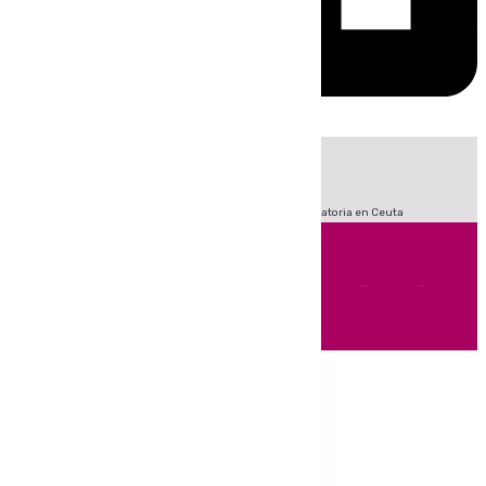
HOY
|
Sucesos
Fútbol
LaLiga
Primera División
Crisis Migratoria en Ceuta
Andalucía