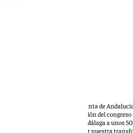
Miguel Alfonso
miércoles, 5 marzo 2025, 19:07
Compartir:
El consejero de Turismo de la Junta de Andalucía
en la
ITB Berlín
en la participación del congreso 
Alemania, DRV, que reunirá en Málaga a unos 50
oportunidad única para mostrar nuestra transf