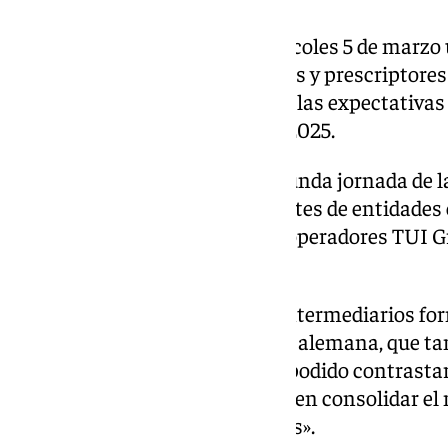
Bernal ha mantenido este miércoles 5 de marzo
de operadores, agencias de viajes y prescriptore
compañías que han refrendado las expectativas 
el emisor para el presente año 2025.
La reunión, celebrada en la segunda jornada de l
la participación de representantes de entidades
de viajes de Alemania DRV, los operadores TUI 
especializado Touristik Aktuell.
Bernal ha señalado que estos intermediarios for
actores de la industria turística alemana, que 
entorno», con quienes «hemos podido contrastar 
este país y en Europa, centrada en consolidar el
objetivos a los que nos dirigimos».