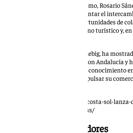
La secretaria de Estado de Turismo, Rosario Sán
que el encuentro «permite fomentar el intercam
socios alemanes, impulsar oportunidades de col
atractivo de España como destino turístico y, en 
Costa del Sol y Málaga».
El presidente de DRV, Norbert Fiebig, ha mostrad
colaboración que se mantiene con Andalucía y ha
región contribuirá «a reforzar el conocimiento e
entre los profesionales para impulsar su comerc
alemán».
https://www.101tv.es/turismo-costa-sol-lanza
18-millones-potenciales-turistas/
Encuentro con operadores