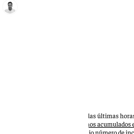
Antonio López
lunes, 10 marzo 2025, 10:03
Compartir:
Las lluvias registradas durante las últimas hor
‘Borrasca Jana’ han dejado buenos acumulados en
Málaga
, como también un amplio número de inci