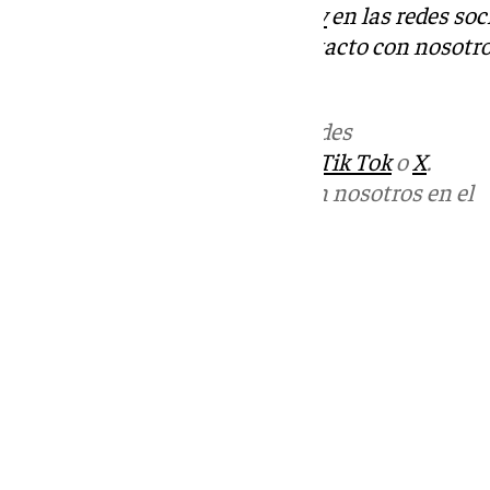
Descubre más noticias de
101Tv
en las redes soc
Tok
o
X
. Puedes ponerte en contacto con nosotro
informativos@101tv.es
Más noticias de
101TV
en las redes
sociales:
Instagram
,
Facebook
,
Tik Tok
o
X
.
Puedes ponerte en contacto con nosotros en el
correo
informativos@101tv.es
Tags:
Últimas noticias