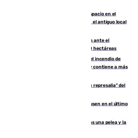
Las marca internacionales ganan espacio en el
Centro de Málaga: La Tagliatella abre en el antiguo local
de Vox Sports Bar
Moreno pide extremar la precaución ante el
incendio de Niebla, que supera las 4.000 hectáreas
340 personas más desalojadas por el incendio de
Niebla, que mantiene a 410 evacuadas y contiene a más
de 500 efectivos trabajando
Italia responde ante las "medidas de represalia" del
Gobierno de Sánchez
El Sevilla se desinfla ante el Leverkusen en el último
ensayo (1-2)
Tensión en la prisión de Alhaurín tras una pelea y la
incautación de un punzón