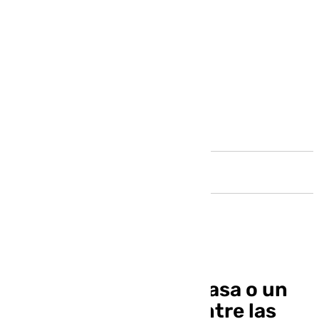
Andalucía
El derrumbe de una casa o un
vehículo atrapado, entre las