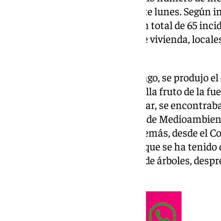
del domingo y madrugada de este lunes. Según in
Emergencias de 112, han sido un total de 65 inci
anegaciones de garajes, bajos de vivienda, locale
atascadas, entre otras.
A última hora del pasado domingo, se produjo el 
antiguo del municipio de Marbella fruto de la fuer
ubicada en la céntrica calle Aduar, se encontra
según ha informado el concejal de Medioambient
lamentar daños personales. Además, desde el Co
sido una noche «complicada» y que se ha tenido 
acumulaciones de agua, caídas de árboles, desp
distintas zonas del municipio.