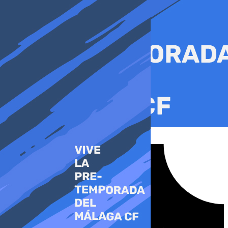
Ir
al
contenido
Tiktok