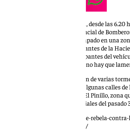
Mientras tanto en Vélez Málaga, desde las 6.20
dotaciones del Consorcio Provincial de Bombero
vehículo que se encontraba atrapado en una zona
Seco, en la carretera de Arenas, antes de la Ha
municipio. A su llegada, los ocupantes del vehíc
coche y según se ha informado, no hay que lame
En Torremolinos, la consecución de varias torme
dejado imágenes de riadas por algunas calles de 
las carreteras de la barriada de El Pinillo, zona 
afectada con las lluvias torrenciales del pasado 3
https://www.101tv.es/malaga-se-rebela-contra-
amarillo-por-lluvias-este-lunes/