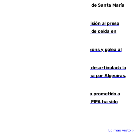
La restauración de la Real Colegiata de Santa María
de Antequera ya tiene adjudicataria
El Supremo ratifica los 17 años de prisión al preso
que mató estrangulado a su compañero de celda en
Morón
El Betis supera el examen de Champions y golea al
Arsenal en Dublín (1-3)
Golpe internacional al narcotráfico: desarticulada la
red que introdujo 21 toneladas de cocaína por Algeciras,
Málaga y Valencia
El Gobierno niega que Infantino haya prometido a
Marruecos la final del Mundial 2030: "La FIFA ha sido
tajante"
Lo más visto >