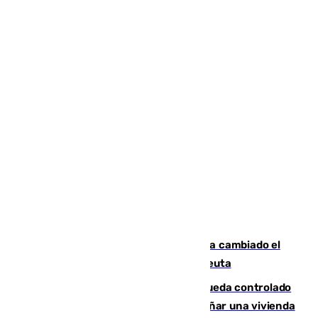
De bocadillos a lentejas y pollo: así ha cambiado el
menú de los militares desplegados en Ceuta
El incendio forestal de San Roque queda controlado
tras obligar a evacuar a 19 familias y dañar una vivienda