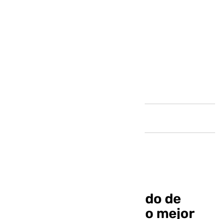
Andalucía
El dóctor Javier Collado de
Vithas Málaga, elegido mejor