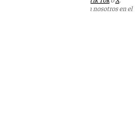
Puedes ponerte en contacto con nosotros en el
correo
informativos@101tv.es
Tags:
Últimas noticias