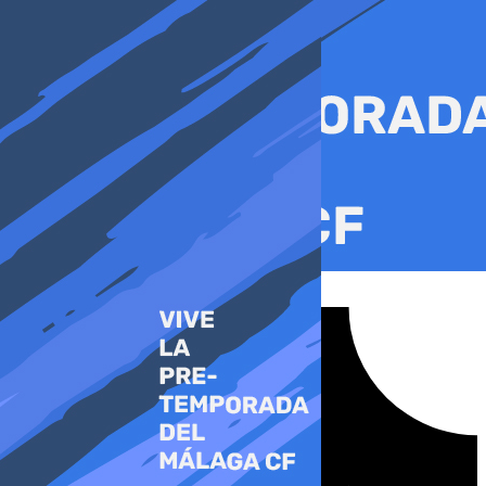
Ir
al
contenido
Tiktok