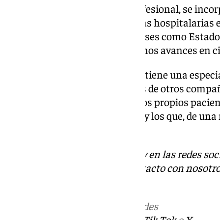
En cuanto a su experiencia profesional, se inco
tras cursar numerosas estancias hospitalarias e
cirugía plástica ubicados en países como Estad
aprendió y perfeccionó los últimos avances en ci
Para el Dr. Collado “este premio tiene una espec
concede en base a las opiniones de otros compañe
más importante, también por los propios pacie
consulta en los últimos meses, y los que, de una
a mejorar su calidad de vida”.
Descubre más noticias de 101Tv en las redes soc
Tok
o
X
. Puedes ponerte en contacto con nosotro
informativos@101tv.es
Más noticias de
101TV
en las redes
sociales:
Instagram
,
Facebook
,
Tik Tok
o
X
.