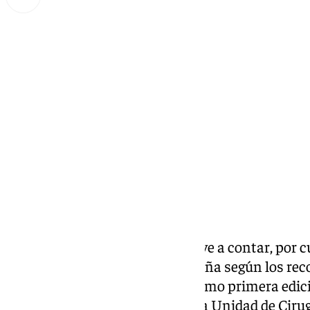
Miguel Alfonso
viernes, 20 diciembre 2024, 14:31
Compartir:
El
Hospital Vithas Málaga
vuelve a contar, por c
mejor cirujano plástico de España según los re
Awards, que cumplen ya su décimo primera edición
Collado Alcázar, integrante de la Unidad de Cirug