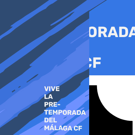
Ir
al
contenido
Tiktok