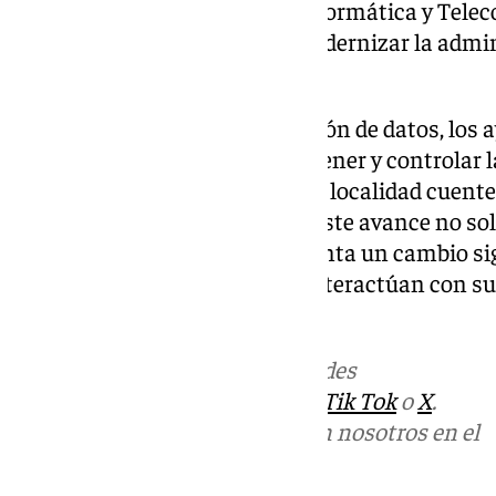
mejoras que los servicios de Informática y Tel
están implementando para modernizar la admini
provincia.
Además de la mejora en la gestión de datos, los 
hardware necesario para mantener y controlar l
viviendas, asegurando que cada localidad cuente
unificado de sus propiedades. Este avance no sol
digitalización, sino que representa un cambio si
las administraciones locales interactúan con su
recursos públicos.
Más noticias de
101TV
en las redes
sociales:
Instagram
,
Facebook
,
Tik Tok
o
X
.
Puedes ponerte en contacto con nosotros en el
correo
informativos@101tv.es