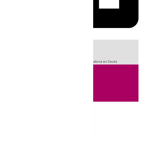
HOY
|
Sucesos
Fútbol
LaLiga
Primera División
Crisis Migratoria en Ceuta
Andalucía