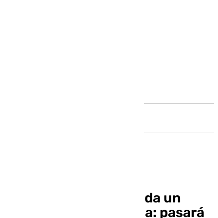
Andalucía
El empadronamiento da un
salto digital en Málaga: pasará