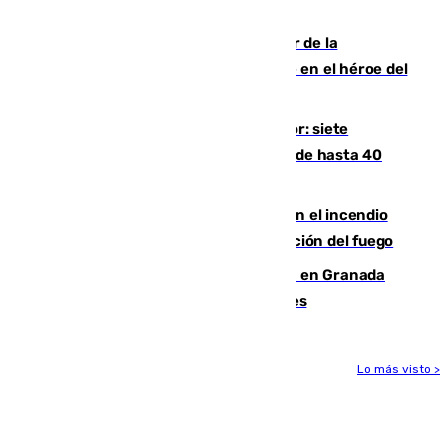
cuatro de ellos en Andalucía
Ferrán Torres, nombrado embajador de la
Comunidad Valenciana tras convertirse en el héroe del
Mundial
Andalucía sigue asfixiada por el calor: siete
provincias, en alerta por temperaturas de hasta 40
grados
Activado el nivel 2 de emergencia en el incendio
forestal de Niebla por la compleja evolución del fuego
Controlado un incendio de rastrojos en Granada
junto a la autovía y al Callejón de Nogales
Lo más visto >
Más noticias