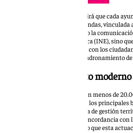
El nuevo padrón ‘online’ permitirá que cada ay
de datos actualizada sobre viviendas, vinculada 
inmueble. Esto facilitará no solo la comunicaci
Instituto Nacional de Estadística (INE), sino qu
de las administraciones locales con los ciudada
emisión de certificados de empadronamiento de 
Un empadronamiento moderno
Los 87 municipios de
Málaga
con menos de 20.00
ocho de mayor población, serán los principales b
que busca establecer un sistema de gestión terri
conectado en tiempo real, en concordancia con l
sentido, Marmolejo ha resaltado que esta actua