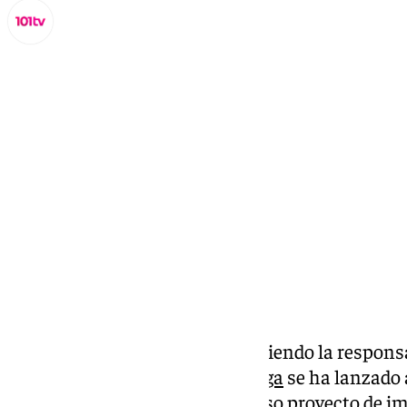
Lynx Devs
domingo, 20 octubre 2024, 18:43
Compartir:
Mientras la tecnología va asumiendo la respon
cada día, la
Diputación de Málaga
se ha lanzado 
administrativa con un ambicioso proyecto de im