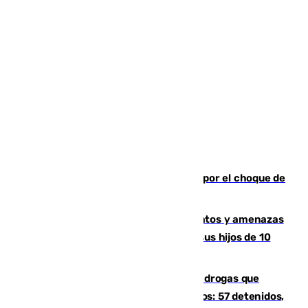
Cortado el Cercanías C-2 de Málaga por el choque de
un tren con una catenaria caída
Detenido en Estepona por malos tratos y amenazas
de muerte a su pareja en presencia de sus hijos de 10
años y 11 meses
Desarticulada una red de tráfico de drogas que
introducía la mercancía desde Marruecos: 57 detenidos,