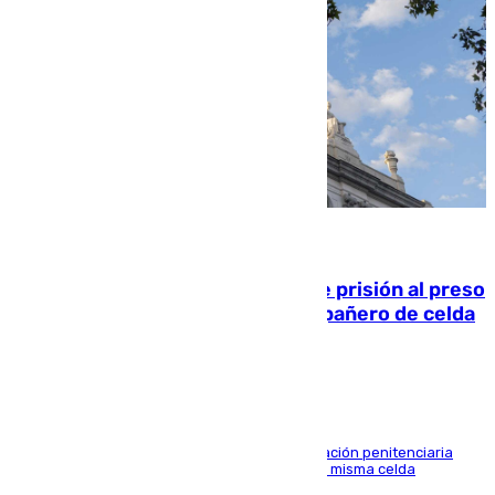
06.08.2026
El Supremo ratifica los 17 años de prisión al preso
que mató estrangulado a su compañero de celda
en Morón
El alto tribunal avala también que la Administración penitenciaria
indemnice a la familia por fallar al asignarles la misma celda