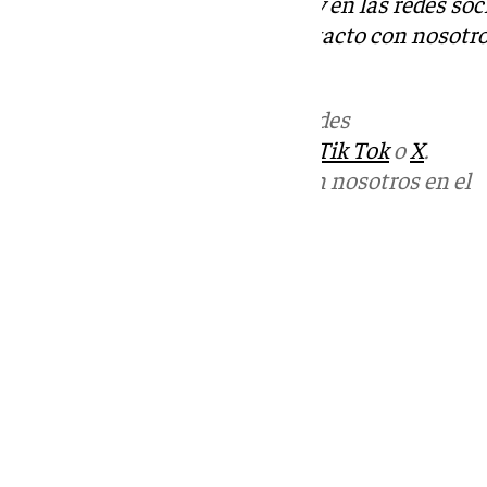
Descubre más noticias de 101Tv en las redes soc
Tok
o
X
. Puedes ponerte en contacto con nosotro
informativos@101tv.es
Más noticias de
101TV
en las redes
sociales:
Instagram
,
Facebook
,
Tik Tok
o
X
.
Puedes ponerte en contacto con nosotros en el
correo
informativos@101tv.es
Tags:
Últimas noticias