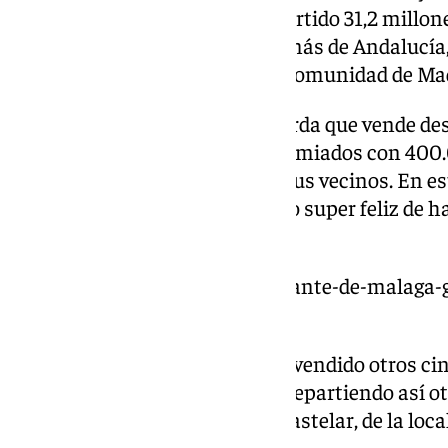
primer premio la ONCE ha repartido 31,2 millone
comunidades autónomas. Además de Andalucía, C
Castilla la Mancha, Cataluña, Comunidad de Mad
Mayka Medina, una persona sorda que vende desd
Arroyo, vendió diez cupones premiados con 400
así cuatro millones de euros a sus vecinos. En 
Mayka se declara «nerviosa pero super feliz de ha
clientes».
https://www.101tv.es/un-acertante-de-malaga-
ultimo-eurojackpot-del-ano/
En La Puebla de Cazalla se han vendido otros c
otros 400.000 euros cada uno repartiendo así ot
Kiosco Eli, ubicado en la calle Castelar, de la loc
colaborador de la ONCE.