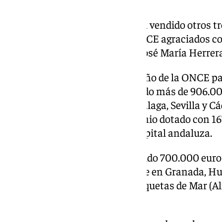
De igual modo, en Sevilla se han vendido otros t
este Sorteo de Navidad de la ONCE agraciados c
calle Navarra, que ha vendido José María Herrera
Este primer premio del nuevo año de la ONCE pa
horas después de haber repartido más de 906.00
entre las provincias de Jaén, Málaga, Sevilla y Cá
Nochevieja, entre ellos, un premio dotado con 16
la avenida de la Barzola de la capital andaluza.
La tercera extracción ha repartido 700.000 eur
200.000 euros respectivamente en Granada, Hue
en Sevilla y 20.000 euros en Roquetas de Mar (Al
(Cádiz).