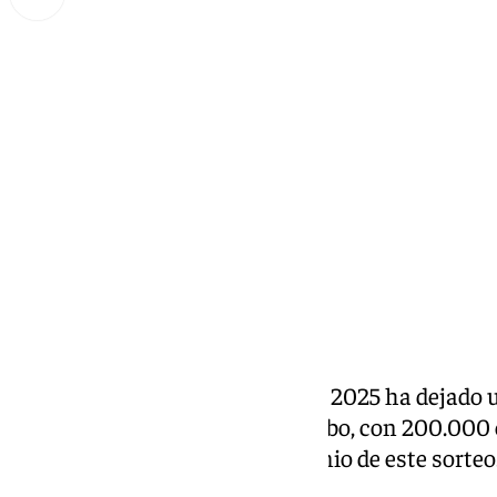
Miguel Alfonso
miércoles, 1 enero 2025, 15:00
Compartir:
El Extra de Navidad de la
ONCE
2025 ha dejado u
localidad malagueña de Algarrobo, con 200.000
correspondientes al tercer premio de este sorteo