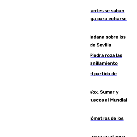
Un cartel intenta evitar que los visitantes se suban
encima de los leones del Puerto de Málaga para echarse
una foto
PSOE y Vox critican la consulta ciudadana sobre los
toldos que ha lanzado el Ayuntamiento de Sevilla
La laguna malagueña de Fuente de Piedra roza las
30.000 parejas de flamencos antes del anillamiento
Sigue en directo la retransmisión del partido de
pretemporada Málaga-Al-Arabi
La crisis migratoria de Ceuta une a Vox, Sumar y
Podemos contra la candidatura de Marruecos al Mundial
2030
Diputación limpia de residuos 170 kilómetros de los
principales caminos del Rocío en Sevilla
El Real Madrid ficha a Yan Diomande para su ataque