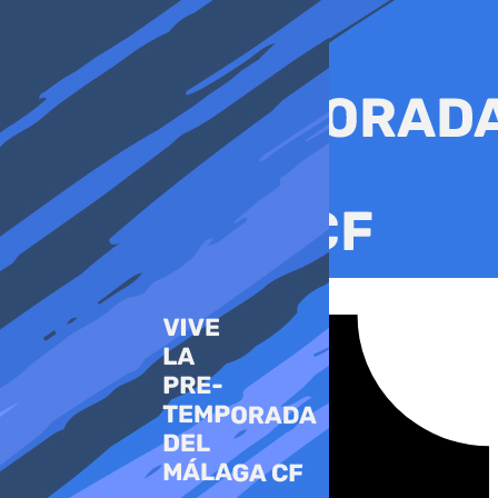
Ir
al
contenido
Tiktok