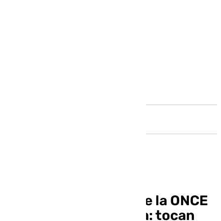
Andalucía
El Extra de Navidad de la ONCE
deja dinero en Málaga: tocan