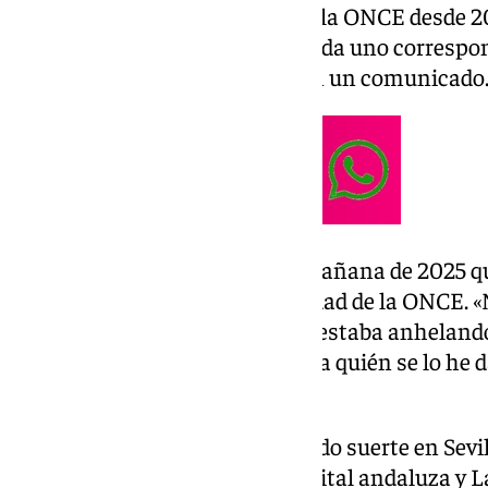
José Antonio Páez, vendedor de la ONCE desde 2
premiados con 20.000 euros cada uno correspond
premio, ha indicado la ONCE en un comunicado
Páez no se creía esta primera mañana de 2025 q
premios de este Sorteo de Navidad de la ONCE. «
estoy muy emocionado porque estaba anhelando
contento, es maravilloso, no se a quién se lo he 
señalado.
Por otro lado, también han tenido suerte en Sevi
premios repartidos entre la capital andaluza y La