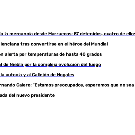
ía la mercancía desde Marruecos: 57 detenidos, cuatro de ello
enciana tras convertirse en el héroe del Mundial
, en alerta por temperaturas de hasta 40 grados
l de Niebla por la compleja evolución del fuego
a autovía y al Callejón de Nogales
Fernando Calero: “Estamos preocupados, esperemos que no sea
egada del nuevo presidente