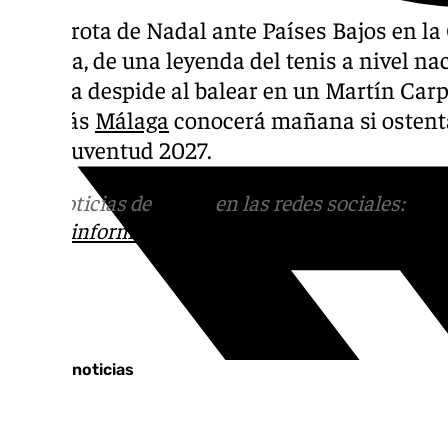
La derrota de Nadal ante Países Bajos en la
una era, de una leyenda del tenis a nivel na
España despide al balear en un Martín Carp
Además
Málaga
conocerá mañana si ostenta
de la Juventud 2027.
Más noticias de
101TV
en las redes sociales:
Ins
correo
informativos@101tv.es
Tags:
Últimas noticias