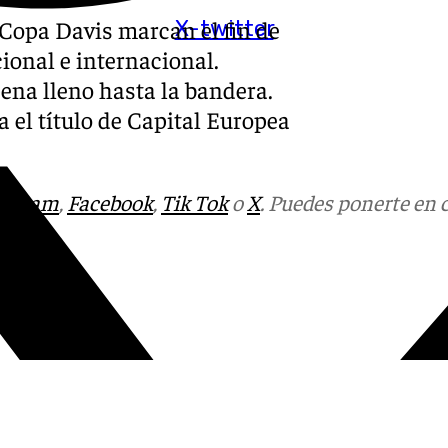
 Copa Davis marcan el fin de
X-twitter
cional e internacional.
ena lleno hasta la bandera.
 el título de Capital Europea
tagram
,
Facebook
,
Tik Tok
o
X
. Puedes ponerte en 