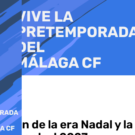
Ir
al
contenido
El fin de la era Nadal y