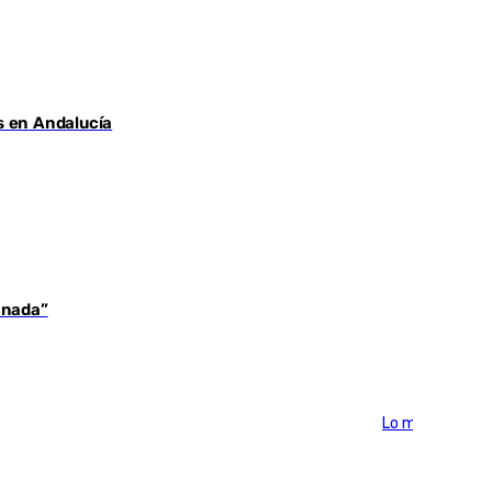
s en Andalucía
 nada”
Lo más visto >